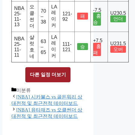
오
LA
NBA
-7.5
70
레
클
U230.5
25-
121-
홈
패
–
이
언더
11-
92
썬
38
승
13
커
더
샬
LA
NBA
+7.5
63
레
럿
U231.5
25-
111-
홈
승
–
이
오버
11-
121
호
65
패
11
커
네
다른 일정 더보기
Categories
미분류
[NBA] 시카불스 vs 골든워리 상
대전적 및 최근전적 데이터보드
[NBA] 유타재즈 vs 오클썬더 상
대전적 및 최근전적 데이터보드