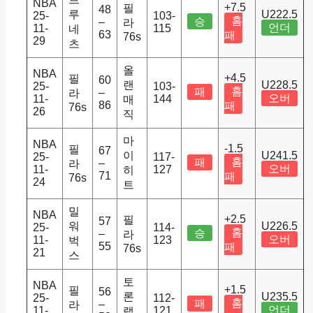
NBA
+7.5
필
48
루
U222.5
25-
103-
홈
승
–
라
언더
11-
115
네
63
패
76s
29
츠
올
NBA
+4.5
필
60
랜
U228.5
25-
103-
홈
패
–
라
오버
11-
144
매
86
패
76s
26
직
마
NBA
-1.5
필
67
이
U241.5
25-
117-
홈
패
–
라
오버
11-
127
히
71
패
76s
24
트
밀
NBA
+2.5
필
57
워
U226.5
25-
114-
홈
승
–
라
오버
11-
123
벅
55
패
76s
21
스
토
NBA
+1.5
필
56
론
U235.5
25-
112-
홈
패
–
라
언더
11-
121
랩