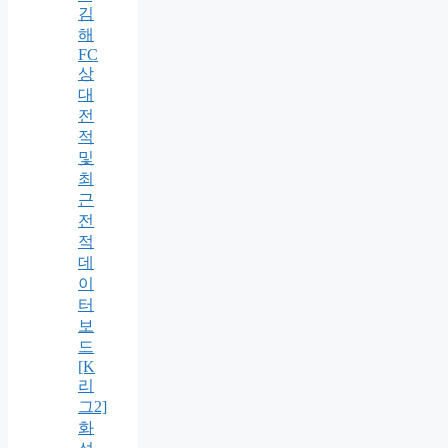
김
해
FC
상
대
전
적
및
최
근
전
적
데
이
터
보
드
[K
리
그2]
화