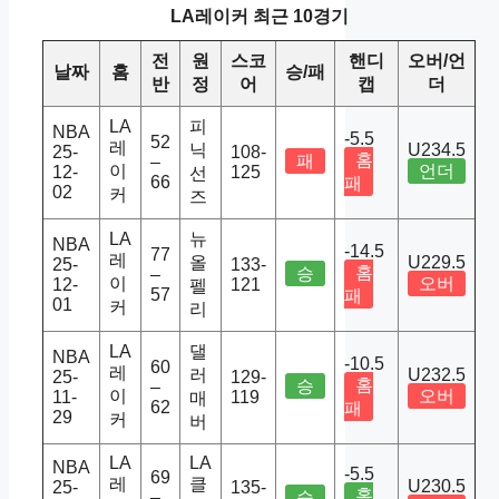
LA레이커 최근 10경기
전
원
스코
핸디
오버/언
날짜
홈
승/패
반
정
어
캡
더
LA
피
NBA
-5.5
52
레
닉
U234.5
25-
108-
홈
패
–
이
언더
12-
125
선
66
패
02
커
즈
LA
뉴
NBA
-14.5
77
레
올
U229.5
25-
133-
홈
승
–
이
오버
12-
121
펠
57
패
01
커
리
LA
댈
NBA
-10.5
60
레
러
U232.5
25-
129-
홈
승
–
이
오버
11-
119
매
62
패
29
커
버
LA
LA
NBA
-5.5
69
레
클
U230.5
25-
135-
홈
–
승