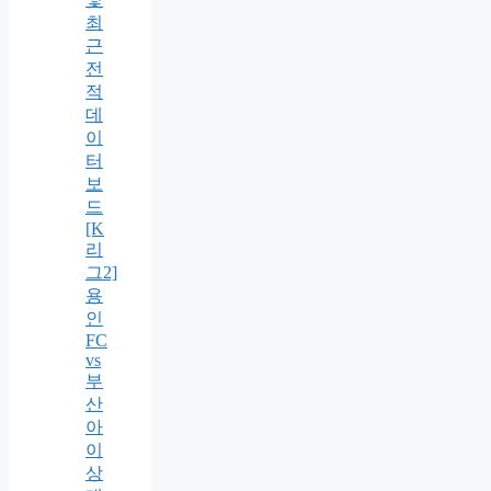
최
근
전
적
데
이
터
보
드
[K
리
그2]
용
인
FC
vs
부
산
아
이
상