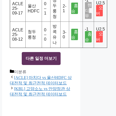
청
-1
U2.5
ACLE
0
핸
두
홈
울산
2-
오
25-
–
디
1
HDFC
룽
승
09-17
1
버
무
청
방
-1
U2.5
ACLE
0
청두
콕
홈
3-
홈
오
25-
–
0
룽청
유
승
08-12
0
승
버
나
다른 일정 더보기
Categories
미분류
[ACLE] 마치다 vs 울산HDFC 상
대전적 및 최근전적 데이터보드
[KBL] 고양소노 vs 안양정관 상
대전적 및 최근전적 데이터보드