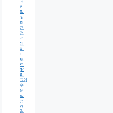
대
전
적
및
최
근
전
적
데
이
터
보
드
[K
리
그2]
수
원
삼
성
vs
김