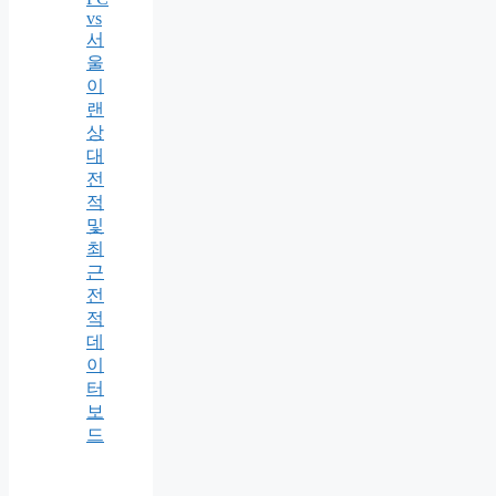
vs
서
울
이
랜
상
대
전
적
및
최
근
전
적
데
이
터
보
드