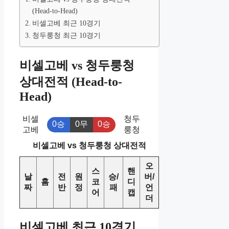
(Head-to-Head)
비셀고베 최근 10경기
청두룽청 최근 10경기
비셀고베 vs 청두룽청
상대전적 (Head-to-
Head)
비셀
청두
0승
0무
0승
고베
룽청
비셀고베 vs 청두룽청 상대전적
오
스
핸
날
전
원
승/
버/
홈
코
디
짜
반
정
패
언
어
캡
더
비셀고베 최근 10경기