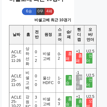
6승
0무
4패
비셀고베 최근 10경기
스
핸
오
전
승/
날짜
홈
원정
코
디
버/
반
패
어
캡
언더
상
+1
U2.5
ACLE
0
하
비셀
홈
0-
홈
언
25-
–
2
선
고베
패
11-26
2
패
더
화
비
-1
U2.5
ACLE
0
핸
셀
홈
울산
1-
언
25-
–
디
0
고
HDFC
승
11-05
0
더
무
베
+1
U2.5
강
ACLE
3
비셀
홈
4-
홈
오
25-
–
원
3
고베
승
10-22
0
승
버
FC