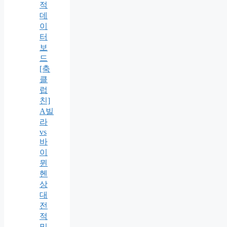
적
데
이
터
보
드
[축
클
럽
친]
A빌
라
vs
바
이
뮌
헨
상
대
전
적
및