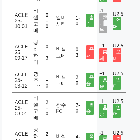
비
-1
U2.5
ACLE
0
핸
셀
멜버
홈
1-
언
25-
–
디
0
고
시티
승
10-01
0
더
무
베
상
+1
U2.5
ACLE
0
하
비셀
홈
0-
홈
오
25-
–
3
하
고베
패
09-17
3
패
버
이
+1
U2.5
광
ACLE
1
비셀
홈
2-
홈
언
25-
–
주
0
고베
승
03-12
0
승
더
FC
비
-1
U2.5
ACLE
2
셀
홈
광주
2-
홈
언
25-
–
0
고
FC
승
03-05
0
승
더
베
상
-1
U2.5
ACLE
2
하
비셀
홈
4-
홈
오
25-
–