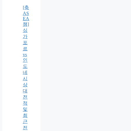
[축
AS
EA
챔]
싱
가
포
르
vs
인
도
네
시
상
대
전
적
및
최
근
전