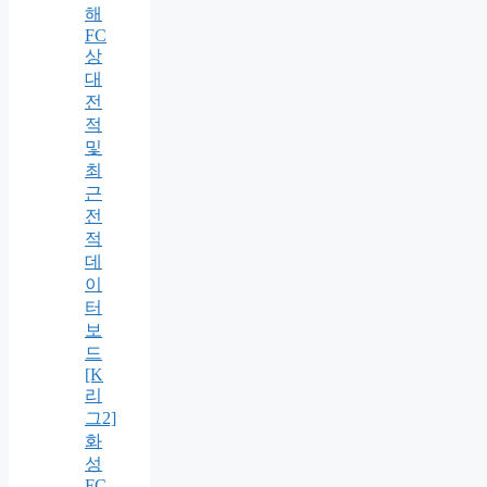
해
FC
상
대
전
적
및
최
근
전
적
데
이
터
보
드
[K
리
그2]
화
성
FC