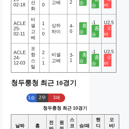
2
선
고베
승
02-18
0
승
버
화
비
-1
U2.5
ACLE
1
셀
상하
홈
4-
홈
오
25-
–
0
고
하이
승
02-11
0
승
버
베
포
-1
U2.5
ACLE
2
항
비셀
홈
3-
홈
오
24-
–
1
스
고베
승
12-03
1
승
버
틸
청두룽청 최근 10경기
1승
2무
3패
청두룽청 최근 10경기
스
핸
오
전
원
날짜
홈
코
승/패
디
버/
반
정