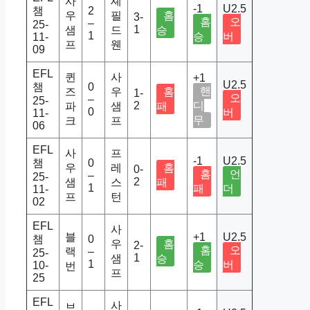
사
셰
-1
U2.5
챔
2
우
필
홈
3-
홈
오
–
25-
1
샘
드
승
1
승
버
11-
프
웬
09
EFL
퀸
사
+1
U2.5
챔
0
핸
즈
우
홈
1-
오
–
25-
2
디
파
샘
패
0
버
11-
무
크
프
06
EFL
사
프
-1
U2.5
챔
0
우
레
홈
0-
홈
언
–
25-
2
샘
스
패
1
패
더
11-
프
턴
02
EFL
사
블
+1
U2.5
챔
0
우
홈
2-
홈
오
랙
–
25-
1
샘
승
1
승
버
10-
번
프
25
EFL
사
브