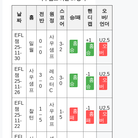
스
핸
오
날
전
원
홈
코
승/패
디
버/
짜
반
정
어
캡
언더
EFL
사
+1
U2.5
챔
0
밀
우
홈
3-
홈
오
–
25-
2
월
샘
승
0
승
버
11-
프
30
EFL
사
레
-1
U2.5
챔
3
우
홈
스
3-
홈
오
–
25-
0
샘
승
터
0
승
버
11-
프
C
26
EFL
사
-1
U2.5
챔
1
찰
우
홈
1-
홈
오
–
25-
5
턴
샘
패
5
패
버
11-
프
22
EFL