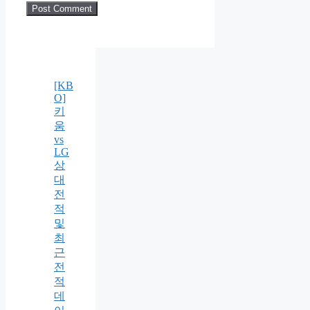
[KB
O]
키
움
vs
LG
상
대
전
적
및
최
근
전
적
데