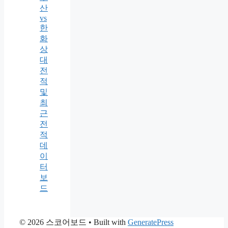
산
vs
한
화
상
대
전
적
및
최
근
전
적
데
이
터
보
드
© 2026 스코어보드
• Built with
GeneratePress