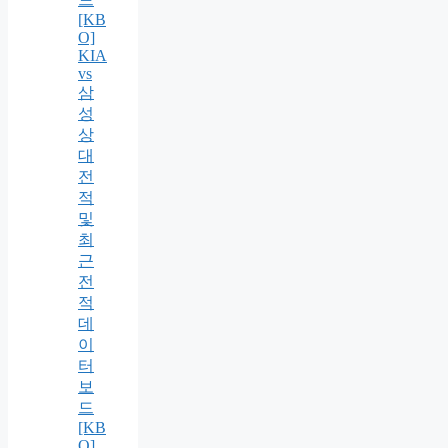
[KB
O]
KIA
vs
삼
성
상
대
전
적
및
최
근
전
적
데
이
터
보
드
[KB
O]