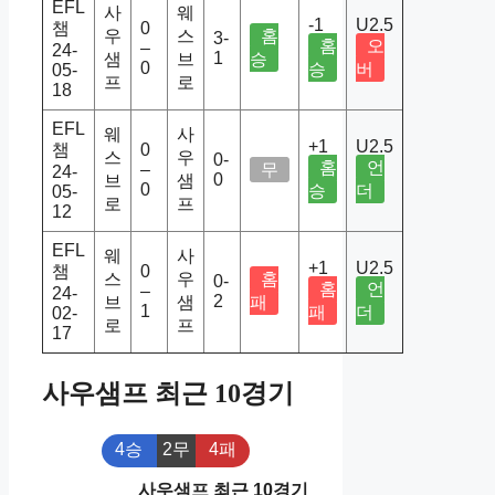
EFL
사
웨
-1
U2.5
챔
0
우
스
홈
3-
홈
오
–
24-
1
샘
브
승
0
승
버
05-
프
로
18
EFL
웨
사
+1
U2.5
챔
0
스
우
0-
홈
언
–
무
24-
0
브
샘
0
승
더
05-
로
프
12
EFL
웨
사
+1
U2.5
챔
0
스
우
홈
0-
홈
언
–
24-
2
브
샘
패
1
패
더
02-
로
프
17
사우샘프 최근 10경기
4승
2무
4패
사우샘프 최근 10경기