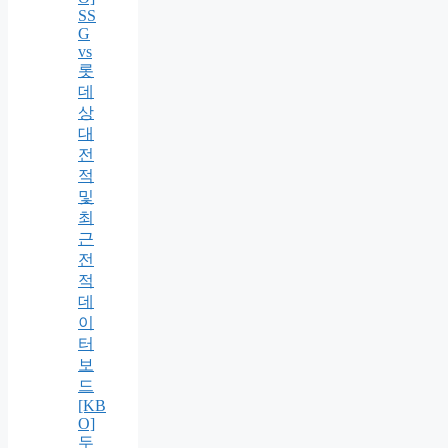
SS
G
vs
롯
데
상
대
전
적
및
최
근
전
적
데
이
터
보
드
[KB
O]
두