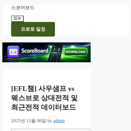
Skip
스코어보드
to
content
Menu
프로토 일정
[EFL챔] 사우샘프 vs
웨스브로 상대전적 및
최근전적 데이터보드
2025년 12월 06일
by
admin