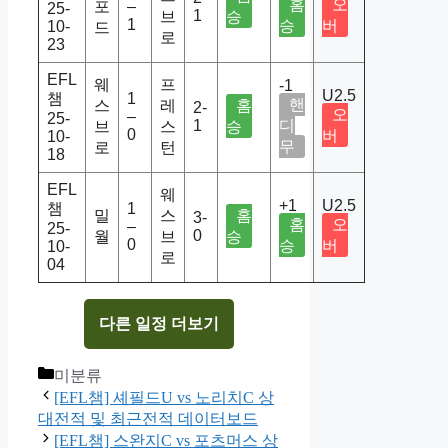
홈
오
포
–
25-
1
브
승
1
승
버
10-
드
로
23
EFL
웨
프
-1
U2.5
챔
1
핸
스
레
홈
2-
오
–
25-
1
디
브
스
승
0
버
10-
무
로
턴
18
EFL
웨
+1
U2.5
챔
1
밀
스
홈
3-
홈
오
–
25-
0
월
브
승
0
승
버
10-
로
04
다른 일정 더보기
Categories
미분류
[EFL챔] 셰필드U vs 노리치C 상
대전적 및 최근전적 데이터보드
[EFL챔] 스완지C vs 포츠머스 상