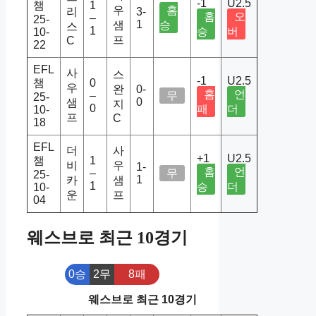
-1
U2.5
챔
1
우
홈
리
3-
홈
오
–
25-
1
샘
승
스
1
승
버
10-
프
C
22
EFL
사
스
-1
U2.5
챔
0
우
완
0-
홈
언
–
무
25-
0
샘
지
0
패
더
10-
프
C
18
EFL
더
사
+1
U2.5
챔
1
비
우
1-
홈
언
–
무
25-
1
카
샘
1
승
더
10-
운
프
04
웨스브로 최근 10경기
0승
2무
8패
웨스브로 최근 10경기