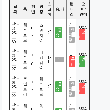
스
핸
오
날
전
원
홈
코
승/패
디
버/
짜
반
정
어
캡
언더
EFL
웨
-1
스
U2.5
챔
0
핸
스
홈
완
3-
오
–
25-
2
디
브
승
지
2
버
11-
무
로
C
30
EFL
웨
버
-1
U2.5
챔
1
스
밍
1-
홈
언
–
무
25-
1
브
엄
0
패
더
11-
로
C
27
EFL
코
웨
-1
U2.5
챔
1
핸
번
스
홈
3-
오
–
25-
2
디
트
브
승
2
버
11-
무
리
로
22
EFL
웨
옥
-1
U2.5
챔
0