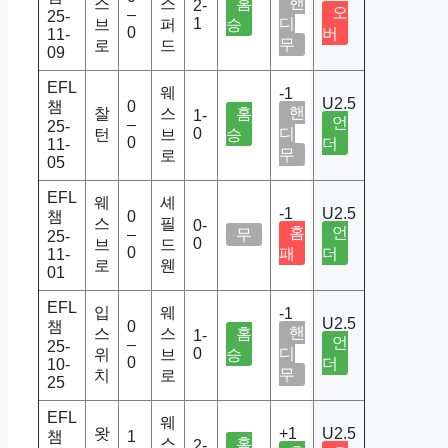
핸
스
스
홈
2-
오
–
25-
1
디
브
퍼
승
0
버
11-
무
로
드
09
EFL
웨
-1
U2.5
챔
0
핸
찰
스
홈
1-
언
–
25-
0
디
턴
브
승
0
더
11-
무
로
05
EFL
웨
셰
-1
U2.5
챔
0
스
필
0-
홈
언
–
무
25-
0
브
드
0
패
더
11-
로
웬
01
EFL
입
웨
-1
U2.5
챔
0
핸
스
스
홈
1-
언
–
25-
0
디
위
브
승
0
더
10-
무
치
로
25
EFL
웨
왓
+1
U2.5
챔
1
스
홈
2-