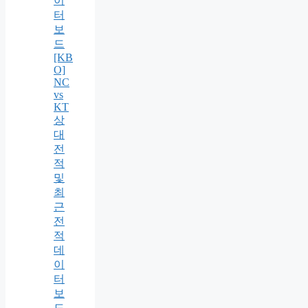
이
터
보
드
[KB
O]
NC
vs
KT
상
대
전
적
및
최
근
전
적
데
이
터
보
드