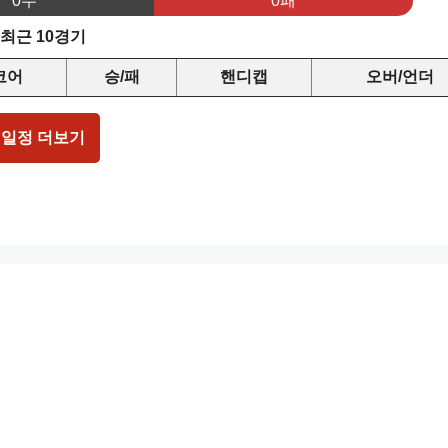
0무
0패
 최근 10경기
코어
승/패
핸디캡
오버/언더
 일정 더보기