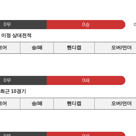
0무
0승
s 미정 상대전적
코어
승/패
핸디캡
오버/언더
0무
0패
 최근 10경기
코어
승/패
핸디캡
오버/언더