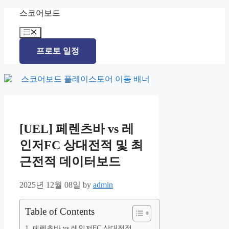
Skip
스코어보드
to
content
Menu
프로토 일정
[UEL] 페렌츠바 vs 레
인저FC 상대전적 및 최
근전적 데이터보드
2025년 12월 08일
by
admin
Table of Contents
페렌츠바 vs 레인저FC 상대전적