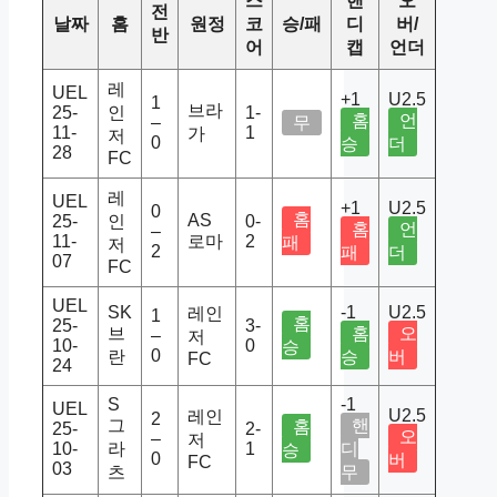
스
핸
오
전
날짜
홈
원정
코
승/패
디
버/
반
어
캡
언더
레
UEL
+1
U2.5
1
브라
25-
인
1-
홈
언
–
무
11-
1
가
저
0
승
더
28
FC
레
UEL
+1
U2.5
0
홈
AS
25-
인
0-
홈
언
–
11-
로마
2
패
저
2
패
더
07
FC
UEL
SK
-1
U2.5
레인
1
홈
25-
3-
브
홈
오
–
저
10-
0
승
0
란
승
버
FC
24
S
-1
UEL
U2.5
레인
2
그
핸
홈
25-
2-
오
–
저
10-
라
1
디
승
0
버
FC
03
츠
무