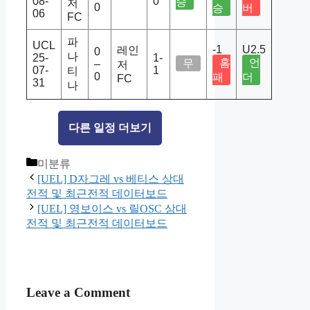
08-
0
승
저
0
승
버
06
FC
파
UCL
-1
U2.5
레인
0
나
25-
1-
홈
언
무
–
저
07-
1
티
0
패
더
FC
31
나
다른 일정 더보기
Categories
미분류
[UEL] D자그레 vs 베티스 상대
전적 및 최근전적 데이터보드
[UEL] 영보이스 vs 릴OSC 상대
전적 및 최근전적 데이터보드
Leave a Comment