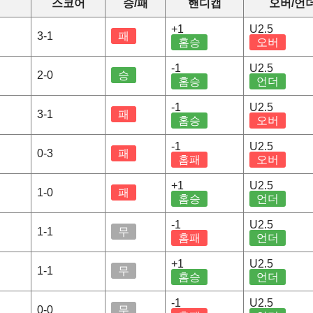
스코어
승/패
핸디캡
오버/언
+1
U2.5
3-1
패
홈승
오버
-1
U2.5
2-0
승
홈승
언더
-1
U2.5
3-1
패
홈승
오버
-1
U2.5
0-3
패
홈패
오버
+1
U2.5
1-0
패
홈승
언더
-1
U2.5
1-1
무
홈패
언더
+1
U2.5
1-1
무
홈승
언더
-1
U2.5
0-0
무