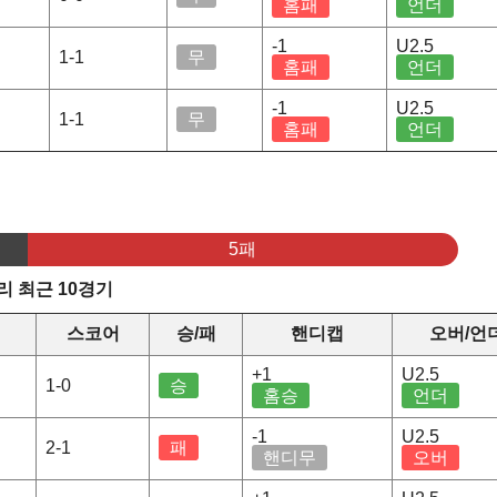
홈패
언더
-1
U2.5
1-1
무
홈패
언더
-1
U2.5
1-1
무
홈패
언더
5패
 최근 10경기
스코어
승/패
핸디캡
오버/언
+1
U2.5
1-0
승
홈승
언더
-1
U2.5
2-1
패
핸디무
오버