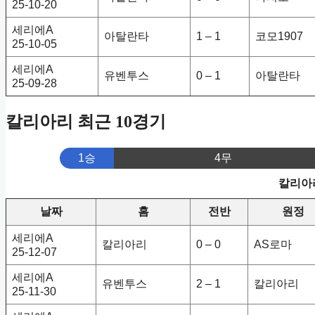
25-10-20
세리에A
아탈란타
1 – 1
코모1907
25-10-05
세리에A
유벤투스
0 – 1
아탈란타
25-09-28
칼리아리 최근 10경기
1승
4무
칼리아리
날짜
홈
전반
원정
세리에A
칼리아리
0 – 0
AS로마
25-12-07
세리에A
유벤투스
2 – 1
칼리아리
25-11-30