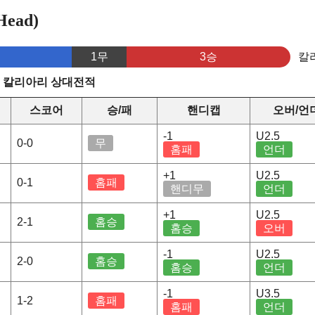
ead)
1무
3승
칼
s 칼리아리 상대전적
스코어
승/패
핸디캡
오버/언
-1
U2.5
0-0
무
홈패
언더
+1
U2.5
0-1
홈패
핸디무
언더
+1
U2.5
2-1
홈승
홈승
오버
-1
U2.5
2-0
홈승
홈승
언더
-1
U3.5
1-2
홈패
홈패
언더