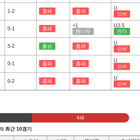
U
1-2
홈패
홈패
오버
+1
U2.5
0-1
홈패
핸디무
언더
U
5-2
홈승
홈패
오버
U
0-1
홈패
홈패
오버
U
0-2
홈패
홈패
오버
4패
 최근 10경기