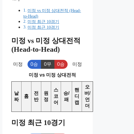
미정 vs 미정 상대전적 (Head-
to-Head)
미정 최근 10경기
미정 최근 10경기
미정 vs 미정 상대전적
(Head-to-Head)
미정
0승
0무
0승
미정
미정 vs 미정 상대전적
오
스
핸
날
전
원
승/
버/
홈
코
디
짜
반
정
패
언
어
캡
더
미정 최근 10경기