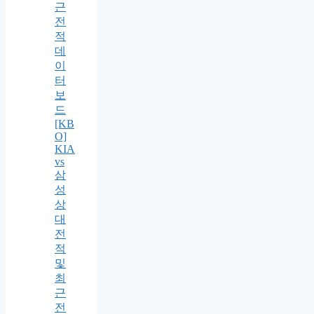
근
전
적
데
이
터
보
드
[KB
O]
KIA
vs
삼
성
상
대
전
적
및
최
근
전