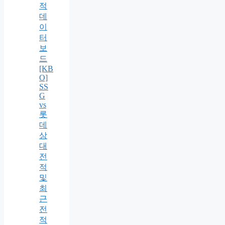
적
데
이
터
보
드
[KB
O]
SS
G
vs
롯
데
상
대
전
적
및
최
근
전
적