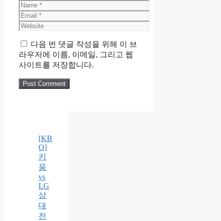
Name
Email
Website
다음 번 댓글 작성을 위해 이 브
라우저에 이름, 이메일, 그리고 웹
사이트를 저장합니다.
[KB
O]
키
움
vs
LG
상
대
전