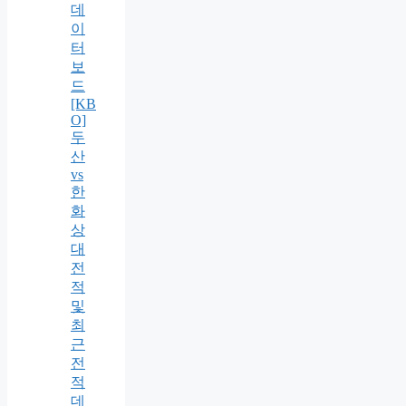
데
이
터
보
드
[KB
O]
두
산
vs
한
화
상
대
전
적
및
최
근
전
적
데