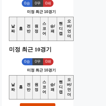
0승
0무
0패
미정 최근 10경기
오
스
핸
날
전
원
승/
버/
홈
코
디
짜
반
정
패
언
어
캡
더
미정 최근 10경기
0승
0무
0패
미정 최근 10경기
오
스
핸
날
전
원
승/
버/
홈
코
디
짜
반
정
패
언
어
캡
더