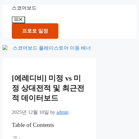
Skip
스코어보드
to
content
Menu
프로토 일정
[에레디비] 미정 vs 미
정 상대전적 및 최근전
적 데이터보드
2025년 12월 10일
by
admin
Table of Contents