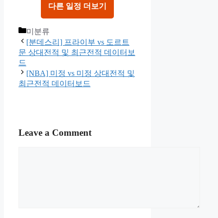
다른 일정 더보기
Categories
미분류
[분데스리] 프라이부 vs 도르트
문 상대전적 및 최근전적 데이터보
드
[NBA] 미정 vs 미정 상대전적 및
최근전적 데이터보드
Leave a Comment
Comment