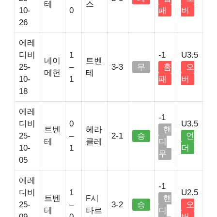
테
스
10-
0
패
버
26
에레
디비
1
-1
U3.5
네이
트벤
25-
–
3-3
무
홈
오
메헌
테
10-
1
패
버
18
에레
-1
디비
0
U3.5
트벤
헤라
핸
25-
–
2-1
승
언
테
클레
디
10-
1
더
무
05
에레
-1
디비
1
U2.5
트벤
F시
핸
25-
–
3-2
승
오
테
타르
디
09-
0
버