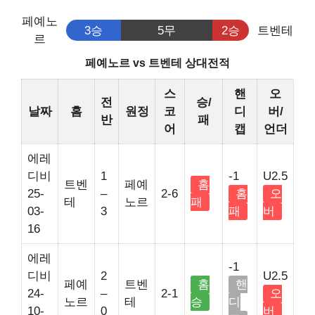
페예노
3승
5무
2승
트벤테
르
페예노르 vs 트벤테 상대전적
스
핸
오
전
승/
날짜
홈
원정
코
디
버/
반
패
어
캡
언더
에레
디비
1
-1
U2.5
트벤
페예
홈
25-
–
2-6
홈
오
테
노르
패
03-
3
패
버
16
에레
-1
디비
2
U2.5
페예
트벤
홈
핸
24-
–
2-1
오
노르
테
승
디
10-
0
버