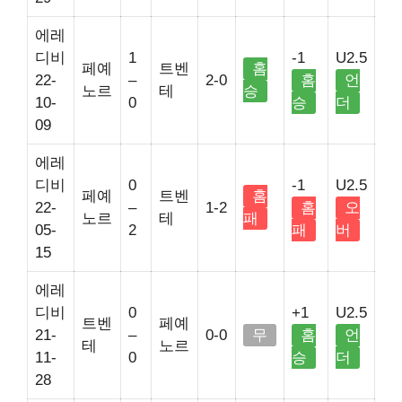
에레
디비
1
-1
U2.5
페예
트벤
홈
22-
–
2-0
홈
언
노르
테
승
10-
0
승
더
09
에레
디비
0
-1
U2.5
페예
트벤
홈
22-
–
1-2
홈
오
노르
테
패
05-
2
패
버
15
에레
디비
0
+1
U2.5
트벤
페예
21-
–
0-0
무
홈
언
테
노르
11-
0
승
더
28