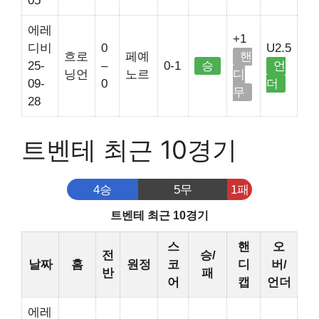
05
에레
+1
디비
0
U2.5
흐로
페예
핸
25-
–
0-1
승
언
닝언
노르
디
09-
0
더
무
28
트벤테 최근 10경기
4승
5무
1패
트벤테 최근 10경기
스
핸
오
전
승/
날짜
홈
원정
코
디
버/
반
패
어
캡
언더
에레