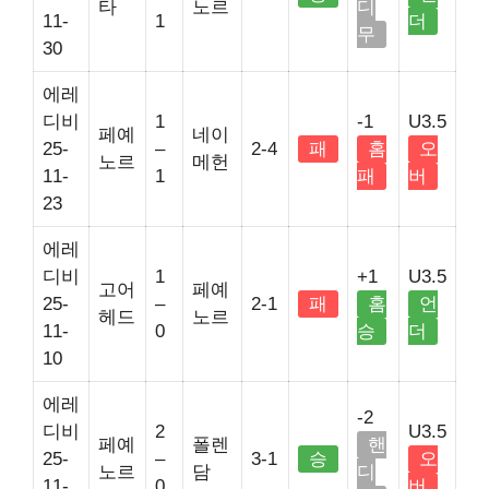
타
노르
디
11-
1
더
무
30
에레
디비
1
-1
U3.5
페예
네이
25-
–
2-4
패
홈
오
노르
메헌
11-
1
패
버
23
에레
디비
1
+1
U3.5
고어
페예
25-
–
2-1
패
홈
언
헤드
노르
11-
0
승
더
10
에레
-2
디비
2
U3.5
페예
폴렌
핸
25-
–
3-1
승
오
노르
담
디
11-
0
버