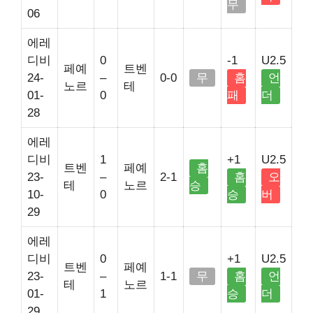
무
06
에레
디비
0
-1
U2.5
페예
트벤
24-
–
0-0
무
홈
언
노르
테
01-
0
패
더
28
에레
디비
1
+1
U2.5
트벤
페예
홈
23-
–
2-1
홈
오
테
노르
승
10-
0
승
버
29
에레
디비
0
+1
U2.5
트벤
페예
23-
–
1-1
무
홈
언
테
노르
01-
1
승
더
29