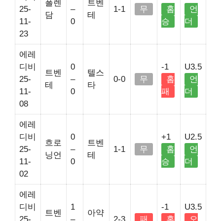
폴렌
트벤
25-
–
1-1
무
홈
언
담
테
11-
0
승
더
23
에레
디비
0
-1
U3.5
트벤
텔스
25-
–
0-0
무
홈
언
테
타
11-
0
패
더
08
에레
디비
0
+1
U2.5
흐로
트벤
25-
–
1-1
무
홈
언
닝언
테
11-
0
승
더
02
에레
디비
1
-1
U3.5
트벤
아약
25-
–
2-3
패
홈
오