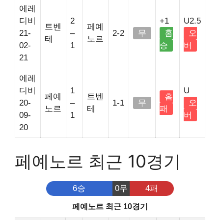
에레
디비
2
+1
U2.5
트벤
페예
21-
–
2-2
무
홈
오
테
노르
02-
1
승
버
21
에레
디비
1
U
페예
트벤
홈
20-
–
1-1
무
오
노르
테
패
09-
1
버
20
페예노르 최근 10경기
6승
0무
4패
페예노르 최근 10경기