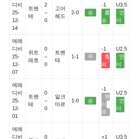
디비
2
-1
U3.5
트벤
고어
25-
–
2-0
승
홈
언
테
헤드
12-
0
승
더
14
에레
디비
0
-1
U2.5
위트
트벤
25-
–
1-1
무
홈
언
레흐
테
12-
0
패
더
07
에레
-1
디비
0
U2.5
트벤
알크
핸
25-
–
1-0
승
언
테
마르
디
12-
0
더
무
01
에레
디비
0
+1
U3.5