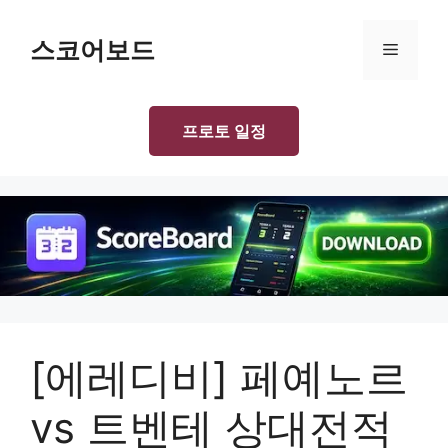
Skip
to
스코어보드
Menu
content
프로토 일정
[에레디비] 페예노르
vs 트벤테 상대전적