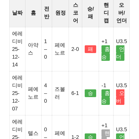
스
핸
오
전
승/
날짜
홈
원정
코
디
버/
반
패
어
캡
언더
에레
디비
1
+1
U3.5
아약
페예
25-
–
2-0
패
홈
언
스
노르
12-
0
승
더
14
에레
디비
4
-1
U3.5
페예
즈볼
25-
–
6-1
승
홈
오
노르
러
12-
0
승
버
07
에레
+1
디비
0
U3.5
텔스
페예
핸
25-
–
1-2
승
언