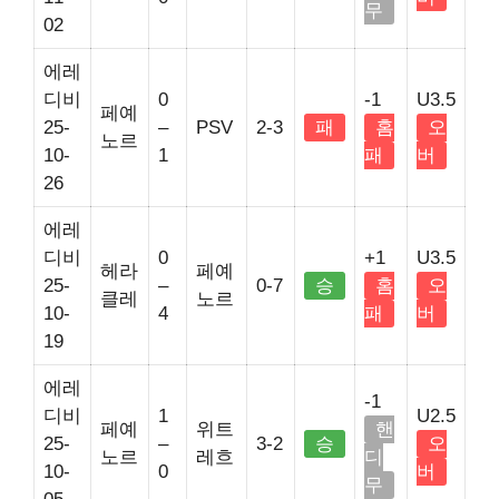
무
02
에레
디비
0
-1
U3.5
페예
25-
–
PSV
2-3
패
홈
오
노르
10-
1
패
버
26
에레
디비
0
+1
U3.5
헤라
페예
25-
–
0-7
승
홈
오
클레
노르
10-
4
패
버
19
에레
-1
디비
1
U2.5
페예
위트
핸
25-
–
3-2
승
오
노르
레흐
디
10-
0
버
무