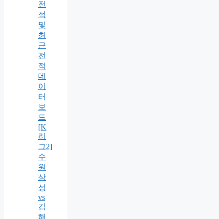
전
적
및
최
근
전
적
데
이
터
보
드
[K
리
그2]
수
원
삼
성
vs
김
해