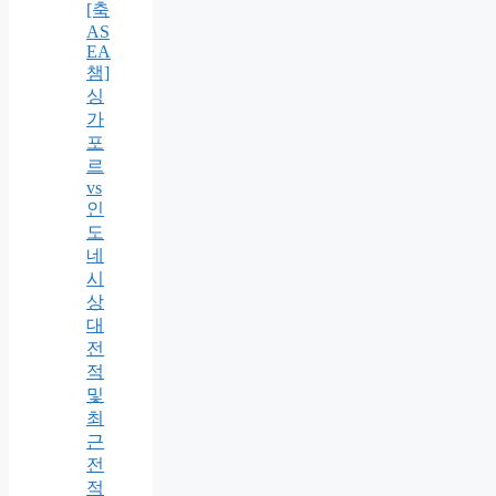
[축
AS
EA
챔]
싱
가
포
르
vs
인
도
네
시
상
대
전
적
및
최
근
전
적