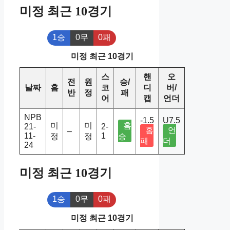
미정 최근 10경기
1승
0무
0패
미정 최근 10경기
스
핸
오
전
원
승/
날짜
홈
코
디
버/
반
정
패
어
캡
언더
NPB
-1.5
U7.5
미
미
홈
21-
2-
홈
언
–
11-
1
정
정
승
패
더
24
미정 최근 10경기
1승
0무
0패
미정 최근 10경기