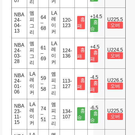
07
커
리
멤
LA
NBA
+14.5
64
레
피
홈
U225.5
24-
120-
홈
–
이
오버
04-
123
그
패
68
승
13
커
리
멤
LA
NBA
+4.5
61
레
피
홈
U224.5
24-
124-
홈
–
이
오버
03-
136
그
패
69
패
28
커
리
LA
멤
NBA
-4.5
59
레
피
홈
U226.5
24-
113-
홈
–
이
오버
01-
127
그
패
58
패
06
커
리
LA
멤
NBA
-6.5
74
레
피
홈
U225.5
23-
134-
홈
–
이
오버
11-
107
그
승
51
승
15
커
리
LA
멤