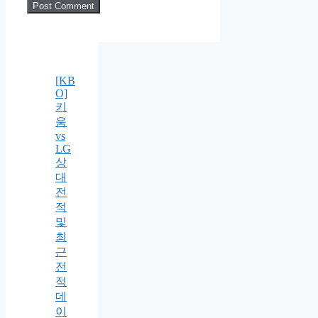
[KB
O]
키
움
vs
LG
상
대
전
적
및
최
근
전
적
데
이