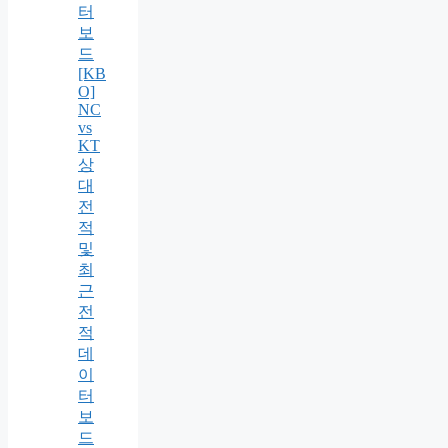
터
보
드
[KB
O]
NC
vs
KT
상
대
전
적
및
최
근
전
적
데
이
터
보
드