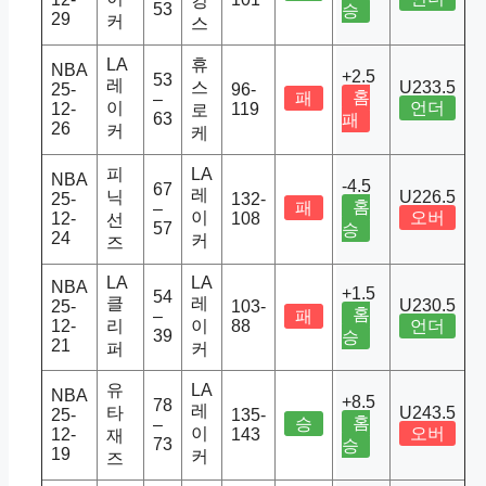
킹
53
승
29
커
스
LA
휴
NBA
+2.5
53
레
스
U233.5
25-
96-
홈
패
–
이
언더
12-
119
로
63
패
26
커
케
피
LA
NBA
-4.5
67
레
닉
U226.5
25-
132-
홈
패
–
이
오버
12-
108
선
57
승
24
커
즈
LA
LA
NBA
+1.5
54
클
레
U230.5
25-
103-
홈
–
패
12-
리
이
88
언더
39
승
21
퍼
커
유
LA
NBA
+8.5
78
레
타
U243.5
25-
135-
홈
승
–
이
오버
12-
143
재
73
승
19
커
즈