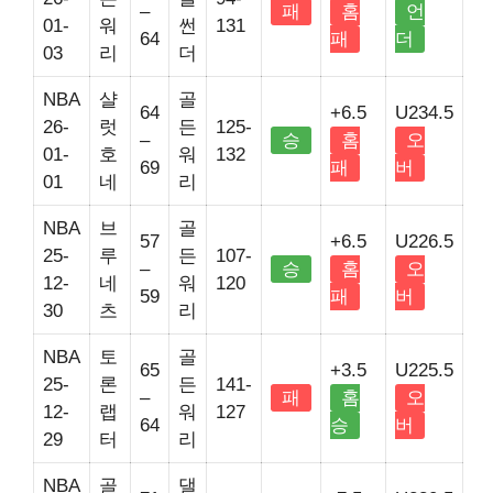
–
패
홈
언
01-
워
썬
131
64
패
더
03
리
더
NBA
샬
골
64
+6.5
U234.5
26-
럿
든
125-
–
승
홈
오
01-
호
워
132
69
패
버
01
네
리
NBA
브
골
57
+6.5
U226.5
25-
루
든
107-
–
승
홈
오
12-
네
워
120
59
패
버
30
츠
리
NBA
토
골
65
+3.5
U225.5
25-
론
든
141-
–
패
홈
오
12-
랩
워
127
64
승
버
29
터
리
NBA
골
댈