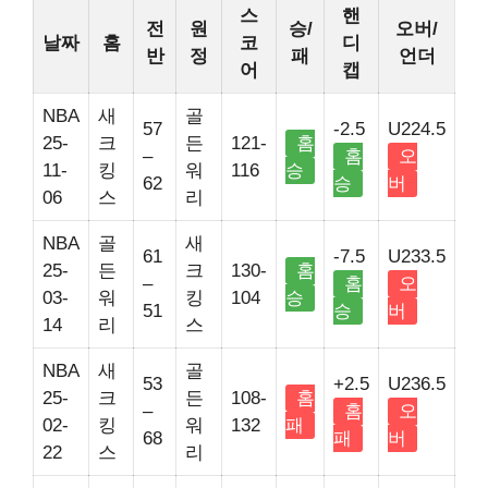
스
핸
전
원
승/
오버/
날짜
홈
코
디
반
정
패
언더
어
캡
NBA
새
골
57
-2.5
U224.5
25-
크
든
121-
홈
–
홈
오
11-
킹
워
116
승
62
승
버
06
스
리
NBA
골
새
61
-7.5
U233.5
25-
든
크
130-
홈
–
홈
오
03-
워
킹
104
승
51
승
버
14
리
스
NBA
새
골
53
+2.5
U236.5
25-
크
든
108-
홈
–
홈
오
02-
킹
워
132
패
68
패
버
22
스
리