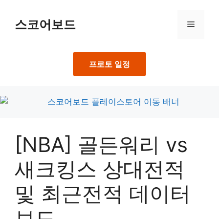
Skip
to
스코어보드
Menu
content
프로토 일정
[NBA] 골든워리 vs
새크킹스 상대전적
및 최근전적 데이터
보드