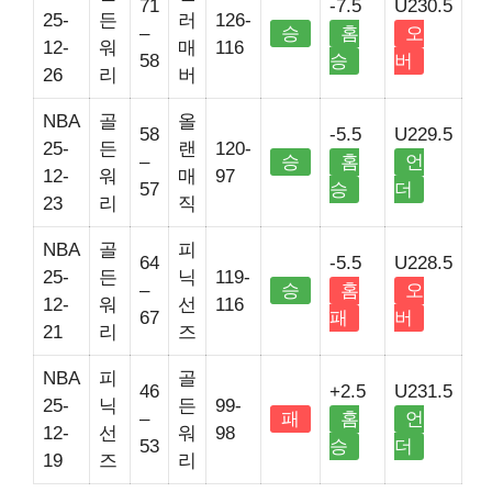
71
-7.5
U230.5
25-
든
러
126-
–
승
홈
오
12-
워
매
116
58
승
버
26
리
버
NBA
골
올
58
-5.5
U229.5
25-
든
랜
120-
–
승
홈
언
12-
워
매
97
57
승
더
23
리
직
NBA
골
피
64
-5.5
U228.5
25-
든
닉
119-
–
승
홈
오
12-
워
선
116
67
패
버
21
리
즈
NBA
피
골
46
+2.5
U231.5
25-
닉
든
99-
–
패
홈
언
12-
선
워
98
53
승
더
19
즈
리