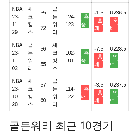
NBA
새
골
55
-1.5
U236.5
23-
크
든
124-
홈
–
홈
오
11-
킹
워
123
승
72
패
버
29
스
리
NBA
골
새
56
-7.5
U228.5
23-
든
크
102-
홈
–
홈
언
11-
워
킹
101
승
55
패
더
02
리
스
NBA
새
골
57
-3.5
U237.5
23-
크
든
114-
홈
–
홈
언
10-
킹
워
122
패
60
패
더
28
스
리
골든워리 최근 10경기