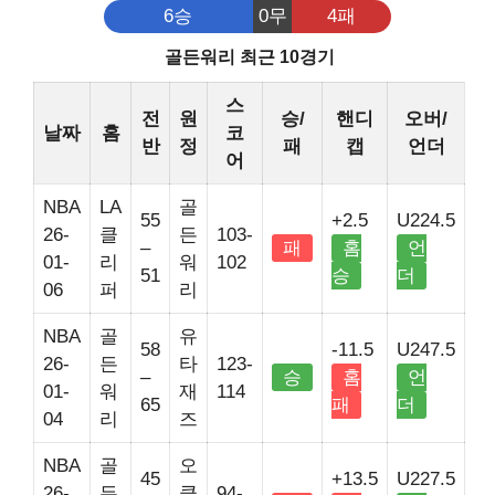
6승
0무
4패
골든워리 최근 10경기
스
전
원
승/
핸디
오버/
날짜
홈
코
반
정
패
캡
언더
어
NBA
LA
골
55
+2.5
U224.5
26-
클
든
103-
–
패
홈
언
01-
리
워
102
51
승
더
06
퍼
리
NBA
골
유
58
-11.5
U247.5
26-
든
타
123-
–
승
홈
언
01-
워
재
114
65
패
더
04
리
즈
NBA
골
오
45
+13.5
U227.5
26-
든
클
94-