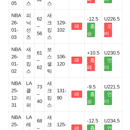
05
스
스
NBA
피
새
62
-12.5
U226.5
26-
닉
크
129-
–
패
홈
오
01-
선
킹
102
56
승
버
03
즈
스
NBA
새
보
61
+10.5
U230.5
26-
크
스
106-
–
패
홈
언
01-
킹
셀
120
62
패
더
02
스
틱
NBA
LA
새
73
-9.5
U221.5
25-
클
크
131-
–
패
홈
언
12-
리
킹
90
40
승
더
31
퍼
스
NBA
LA
새
68
-12.5
U234.5
25-
레
크
125-
–
패
홈
언