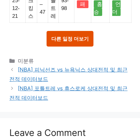
25-
크
틀
93-
–
패
홈
언
12-
킹
트
98
47
승
더
21
스
레
다른 일정 더보기
Categories
미분류
[NBA] 피닉선즈 vs 뉴욕닉스 상대전적 및 최근
전적 데이터보드
[NBA] 포틀트레 vs 휴스로케 상대전적 및 최근
전적 데이터보드
Leave a Comment