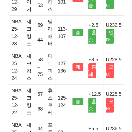
12-
이
킹
101
53
승
더
29
커
스
NBA
새
댈
59
+2.5
U232.5
25-
크
러
113-
–
승
홈
언
12-
킹
매
107
44
승
더
28
스
버
NBA
새
디
58
+8.5
U228.5
25-
크
트
127-
–
패
홈
오
12-
킹
피
136
75
패
버
24
스
스
NBA
새
휴
57
+12.5
U225.5
25-
크
스
125-
–
승
홈
오
12-
킹
로
124
68
승
버
22
스
케
NBA
새
포
44
+5.5
U236.5