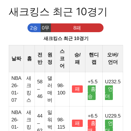
새크킹스 최근 10경기
2승
0무
8패
새크킹스 최근 10경기
스
전
원
승/
핸디
오버/
날짜
홈
코
반
정
패
캡
언더
어
NBA
새
댈
58
+5.5
U232.5
26-
크
러
98-
–
패
홈
언
01-
킹
매
100
46
승
더
07
스
버
NBA
새
밀
44
+6.5
U229.5
26-
크
워
98-
–
패
홈
언
01-
킹
벅
115
62
패
더