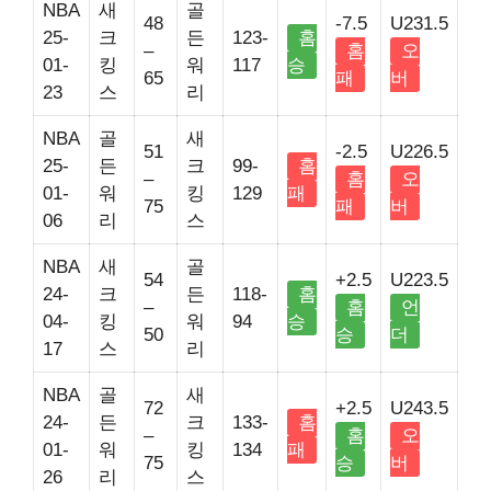
NBA
새
골
48
-7.5
U231.5
25-
크
든
123-
홈
–
홈
오
01-
킹
워
117
승
65
패
버
23
스
리
NBA
골
새
51
-2.5
U226.5
25-
든
크
99-
홈
–
홈
오
01-
워
킹
129
패
75
패
버
06
리
스
NBA
새
골
54
+2.5
U223.5
24-
크
든
118-
홈
–
홈
언
04-
킹
워
94
승
50
승
더
17
스
리
NBA
골
새
72
+2.5
U243.5
24-
든
크
133-
홈
–
홈
오
01-
워
킹
134
패
75
승
버
26
리
스