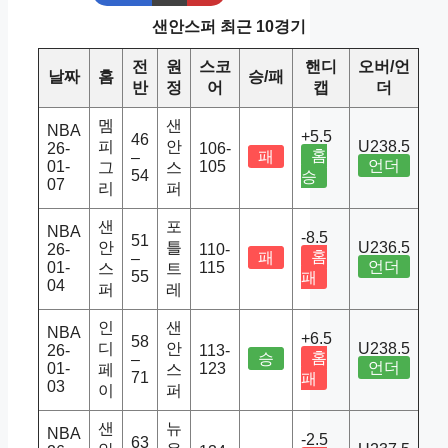
샌안스퍼 최근 10경기
전
원
스코
핸디
오버/언
날짜
홈
승/패
반
정
어
캡
더
멤
샌
NBA
+5.5
46
피
안
U238.5
26-
106-
홈
패
–
언더
01-
105
그
스
54
승
07
리
퍼
샌
포
NBA
-8.5
51
안
틀
U236.5
26-
110-
홈
패
–
언더
01-
115
스
트
55
패
04
퍼
레
인
샌
NBA
+6.5
58
디
안
U238.5
26-
113-
홈
승
–
언더
01-
123
페
스
71
패
03
이
퍼
샌
뉴
NBA
-2.5
63