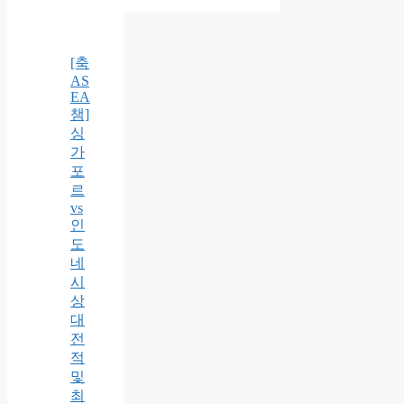
[축
AS
EA
챔]
싱
가
포
르
vs
인
도
네
시
상
대
전
적
및
최