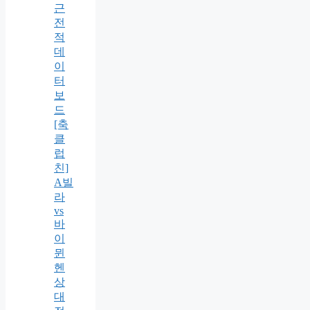
근
전
적
데
이
터
보
드
[축
클
럽
친]
A빌
라
vs
바
이
뮌
헨
상
대