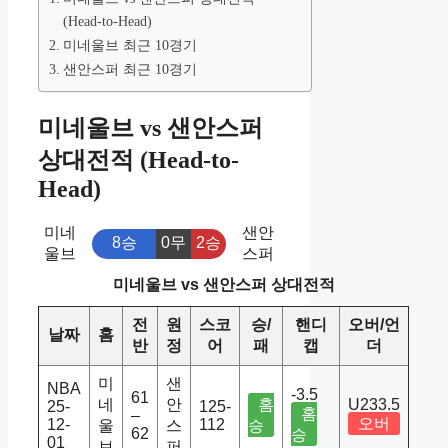
(Head-to-Head)
미네울브 최근 10경기
샌안스퍼 최근 10경기
미네울브 vs 샌안스퍼
상대전적 (Head-to-
Head)
미네
샌안
8승
0무
2승
울브
스퍼
미네울브 vs 샌안스퍼 상대전적
전
원
스코
승/
핸디
오버/언
날짜
홈
반
정
어
패
캡
더
미
샌
NBA
-3.5
61
네
안
홈
U233.5
25-
125-
홈
–
오버
12-
112
울
스
승
62
승
01
브
퍼