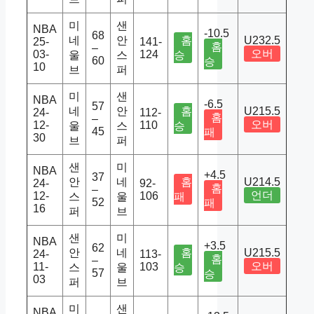
미
샌
NBA
-10.5
68
네
안
홈
U232.5
25-
141-
홈
–
오버
03-
124
울
스
승
60
승
10
브
퍼
미
샌
NBA
-6.5
57
네
안
홈
U215.5
24-
112-
홈
–
오버
12-
110
울
스
승
45
패
30
브
퍼
샌
미
NBA
+4.5
37
안
네
홈
U214.5
24-
92-
홈
–
언더
12-
106
스
울
패
52
패
16
퍼
브
샌
미
NBA
+3.5
62
안
네
홈
U215.5
24-
113-
홈
–
오버
11-
103
스
울
승
57
승
03
퍼
브
미
샌
NBA