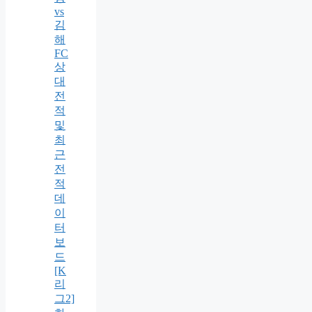
vs
김
해
FC
상
대
전
적
및
최
근
전
적
데
이
터
보
드
[K
리
그2]