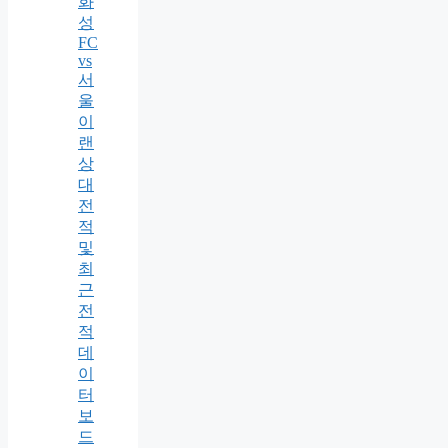
화
성
FC
vs
서
울
이
랜
상
대
전
적
및
최
근
전
적
데
이
터
보
드