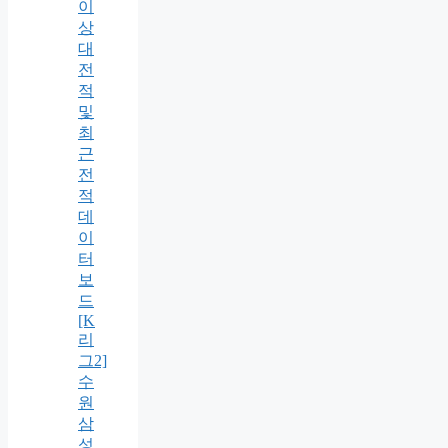
이
상
대
전
적
및
최
근
전
적
데
이
터
보
드
[K
리
그2]
수
원
삼
성