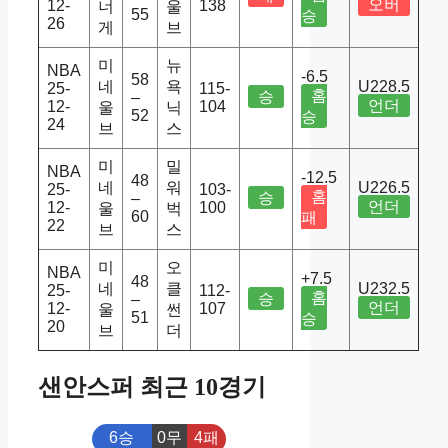
오버
12-
138
너
울
55
승
26
게
브
미
뉴
NBA
-6.5
58
네
욕
U228.5
25-
115-
홈
승
–
언더
12-
104
울
닉
52
승
24
브
스
미
밀
NBA
-12.5
48
네
워
U226.5
25-
103-
홈
승
–
언더
12-
100
울
벅
60
패
22
브
스
미
오
NBA
+7.5
48
네
클
U232.5
25-
112-
홈
승
–
언더
12-
107
울
썬
51
승
20
브
더
샌안스퍼 최근 10경기
6승
0무
4패