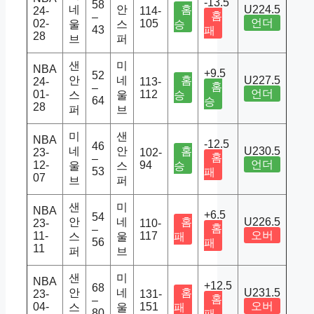
-13.5
58
네
안
홈
U224.5
24-
114-
홈
–
언더
02-
105
울
스
승
43
패
28
브
퍼
샌
미
NBA
+9.5
52
안
네
홈
U227.5
24-
113-
홈
–
언더
01-
112
스
울
승
64
승
28
퍼
브
미
샌
NBA
-12.5
46
네
안
홈
U230.5
23-
102-
홈
–
언더
12-
94
울
스
승
53
패
07
브
퍼
샌
미
NBA
+6.5
54
안
네
홈
U226.5
23-
110-
홈
–
오버
11-
117
스
울
패
56
패
11
퍼
브
샌
미
NBA
+12.5
68
안
네
홈
U231.5
23-
131-
홈
–
오버
04-
151
스
울
패
80
패