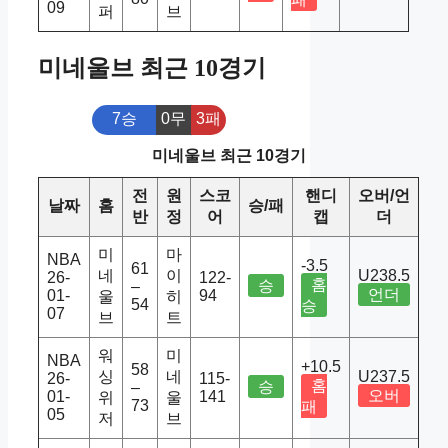
09
퍼
브
미네울브 최근 10경기
7승
0무
3패
미네울브 최근 10경기
전
원
스코
핸디
오버/언
날짜
홈
승/패
반
정
어
캡
더
미
마
NBA
-3.5
61
네
이
U238.5
26-
122-
홈
승
–
언더
01-
94
울
히
54
승
07
브
트
워
미
NBA
+10.5
58
싱
네
U237.5
26-
115-
홈
승
–
오버
01-
141
위
울
73
패
05
저
브