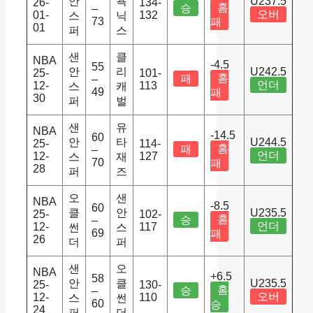
안
욕
U237.5
26-
134-
홈
승
–
오버
01-
132
스
닉
73
패
01
퍼
스
샌
클
NBA
-4.5
55
안
리
U242.5
25-
101-
홈
패
–
언더
12-
113
스
캐
49
패
30
퍼
벌
샌
유
NBA
-14.5
60
안
타
U244.5
25-
114-
홈
패
–
언더
12-
127
스
재
70
패
28
퍼
즈
오
샌
NBA
-8.5
60
클
안
U235.5
25-
102-
홈
승
–
언더
12-
117
썬
스
69
패
26
더
퍼
샌
오
NBA
+6.5
58
안
클
U235.5
25-
130-
홈
승
–
오버
12-
110
스
썬
60
승
24
퍼
더