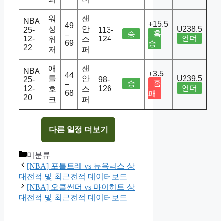
워
샌
NBA
+15.5
49
싱
안
U238.5
25-
113-
홈
승
–
언더
12-
124
위
스
69
승
22
저
퍼
애
샌
NBA
+3.5
44
틀
안
U239.5
25-
98-
홈
승
–
언더
12-
126
호
스
68
패
20
크
퍼
다른 일정 더보기
Categories
미분류
[NBA] 포틀트레 vs 뉴욕닉스 상
대전적 및 최근전적 데이터보드
[NBA] 오클썬더 vs 마이히트 상
대전적 및 최근전적 데이터보드