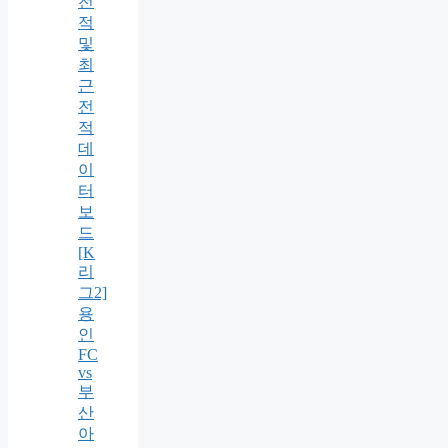
전
적
및
최
근
전
적
데
이
터
보
드
[K
리
그2]
용
인
FC
vs
부
산
아