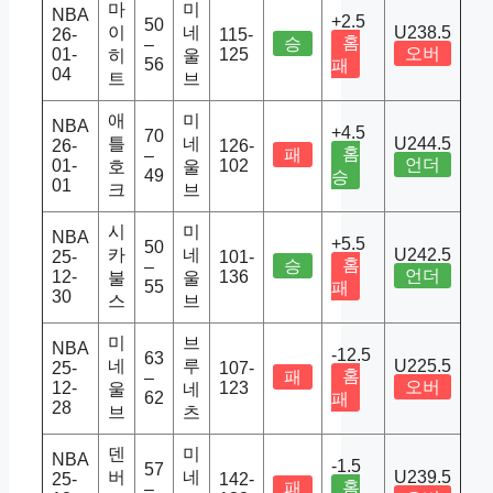
마
미
NBA
+2.5
50
이
네
U238.5
26-
115-
홈
승
–
오버
01-
125
히
울
56
패
04
트
브
애
미
NBA
+4.5
70
틀
네
U244.5
26-
126-
홈
패
–
언더
01-
102
호
울
49
승
01
크
브
시
미
NBA
+5.5
50
카
네
U242.5
25-
101-
홈
승
–
언더
12-
136
불
울
55
패
30
스
브
미
브
NBA
-12.5
63
네
루
U225.5
25-
107-
홈
패
–
오버
12-
123
울
네
62
패
28
브
츠
덴
미
NBA
-1.5
57
버
네
U239.5
25-
142-
홈
패
–