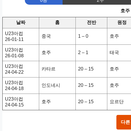
0승
2무
호주
날짜
홈
전반
원정
U23아컵
중국
1 – 0
호주
26-01-11
U23아컵
호주
2 – 1
태국
26-01-08
U23아컵
카타르
20 – 15
호주
24-04-22
U23아컵
인도네시
20 – 15
호주
24-04-18
U23아컵
호주
20 – 15
요르단
24-04-15
다른