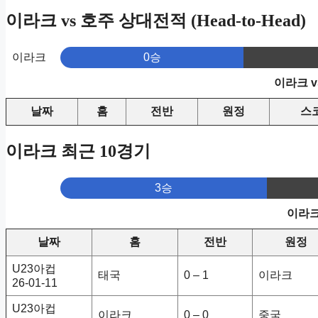
이라크 vs 호주 상대전적 (Head-to-Head)
이라크
0승
이라크 v
날짜
홈
전반
원정
스
이라크 최근 10경기
3승
이라크
날짜
홈
전반
원정
U23아컵
태국
0 – 1
이라크
26-01-11
U23아컵
이라크
0 – 0
중국