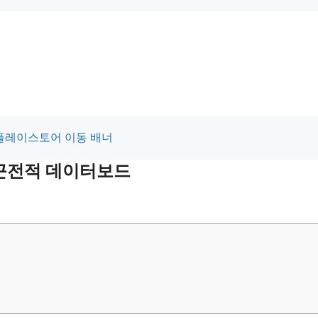
 최근전적 데이터보드