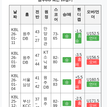
스
핸
날
전
원
오버/언
홈
코
승/패
디
짜
반
정
더
어
캡
안
KBL
-1.5
43
양
U152.5
원주
26-
73-
홈
승
–
언더
01-
65
DB
정
27
승
11
관
KT
KBL
-3.5
47
소
U156.5
26-
원주
82-
홈
–
승
01-
닉
80
오버
DB
44
패
08
붐
KBL
+5.5
원
41
서울
U160.5
26-
76-
홈
승
–
주
언더
01-
83
삼성
42
패
DB
04
KBL
-2.5
원
37
U171.5
부산
25-
82-
홈
승
–
주
오버
12-
99
KCC