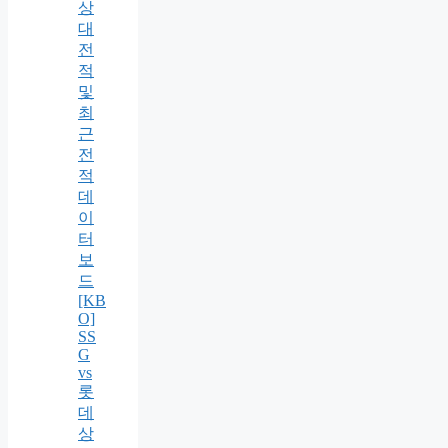
상
대
전
적
및
최
근
전
적
데
이
터
보
드
[KB
O]
SS
G
vs
롯
데
상