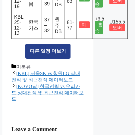
오버
12-
83
39
붐
승
DB
19
KBL
+3.5
원
37
한국
U155.5
25-
81-
홈
패
–
주
오버
12-
77
가스
32
승
DB
13
다른 일정 더보기
Categories
미분류
[KBL] 서울SK vs 창원LG 상대
전적 및 최근전적 데이터보드
[KOVO남] 한국전력 vs 우리카
드 상대전적 및 최근전적 데이터보
드
Leave a Comment