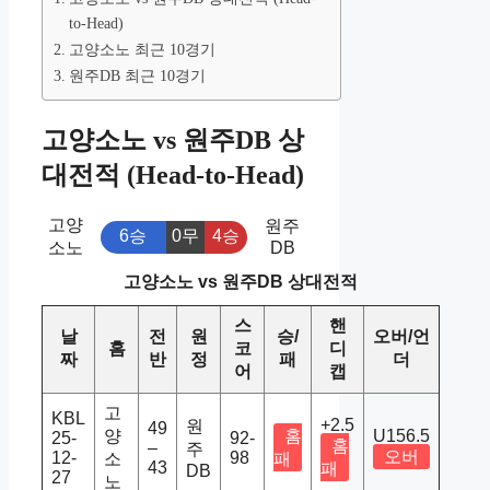
to-Head)
고양소노 최근 10경기
원주DB 최근 10경기
고양소노 vs 원주DB 상
대전적 (Head-to-Head)
고양
원주
6승
0무
4승
소노
DB
고양소노 vs 원주DB 상대전적
스
핸
날
전
원
승/
오버/언
홈
코
디
짜
반
정
패
더
어
캡
고
KBL
+2.5
원
49
양
홈
U156.5
25-
92-
홈
–
주
오버
12-
98
소
패
43
패
DB
27
노