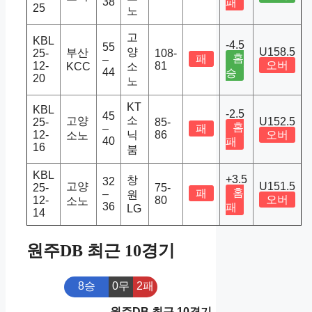
38
패
25
노
고
KBL
-4.5
55
양
U158.5
부산
25-
108-
홈
패
–
오버
12-
81
KCC
소
44
승
20
노
KT
KBL
-2.5
45
소
고양
U152.5
25-
85-
홈
–
패
12-
닉
86
오버
소노
40
패
16
붐
KBL
+3.5
창
32
고양
U151.5
25-
75-
홈
패
–
원
오버
12-
80
소노
36
패
LG
14
원주DB 최근 10경기
8승
0무
2패
원주DB 최근 10경기