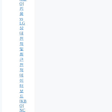
O]
키
움
vs
LG
상
대
전
적
및
최
근
전
적
데
이
터
보
드
[KB
O]
NC