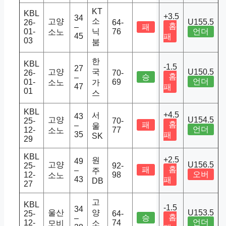
KT
KBL
+3.5
34
소
고양
U155.5
26-
64-
홈
–
패
01-
닉
76
언더
소노
45
패
03
붐
한
KBL
-1.5
27
고양
국
U150.5
26-
70-
홈
승
–
언더
01-
69
소노
가
47
패
01
스
KBL
+4.5
서
43
고양
U154.5
25-
70-
홈
패
–
울
언더
12-
77
소노
35
패
SK
29
KBL
+2.5
원
49
고양
U156.5
25-
92-
홈
패
–
주
오버
12-
98
소노
43
패
DB
27
고
KBL
-1.5
34
울산
양
U153.5
25-
64-
홈
승
–
언더
12-
74
모비
소