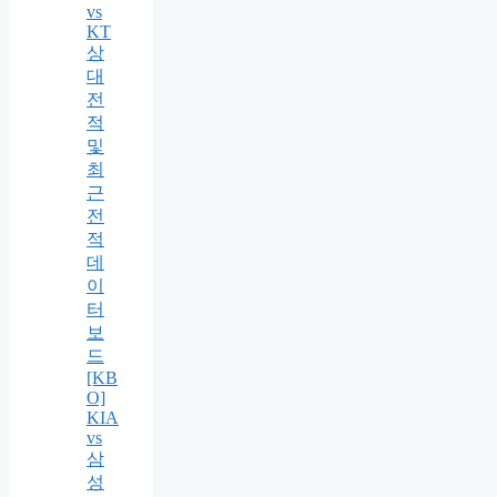
vs
KT
상
대
전
적
및
최
근
전
적
데
이
터
보
드
[KB
O]
KIA
vs
삼
성