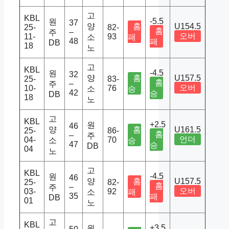
고
KBL
-5.5
원
37
양
홈
U154.5
25-
82-
홈
–
주
오버
11-
93
소
패
48
패
DB
18
노
고
KBL
-4.5
원
32
양
홈
U157.5
25-
83-
홈
–
주
오버
10-
76
소
승
42
승
DB
18
노
고
KBL
+2.5
원
46
양
홈
U161.5
25-
86-
홈
–
주
언더
04-
70
소
승
47
승
DB
04
노
고
KBL
-4.5
원
46
양
홈
U157.5
25-
82-
홈
–
주
오버
03-
92
소
패
35
패
DB
01
노
고
KBL
+3.5
원