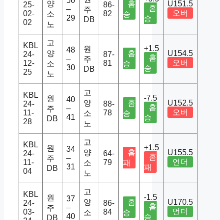
50
양
홈
U151.5
25-
86-
홈
–
주
오버
02-
82
소
승
29
승
DB
02
노
고
KBL
+1.5
원
48
양
홈
U154.5
24-
87-
홈
–
주
오버
12-
81
소
승
30
승
DB
25
노
고
KBL
-7.5
원
40
양
홈
U152.5
24-
88-
홈
–
주
오버
11-
78
소
승
41
승
DB
28
노
고
KBL
+1.5
원
34
양
홈
U155.5
24-
64-
홈
–
주
언더
11-
79
소
패
31
패
DB
04
노
고
KBL
-1.5
원
37
양
홈
U170.5
24-
86-
홈
–
주
언더
03-
84
소
승
40
승
DB