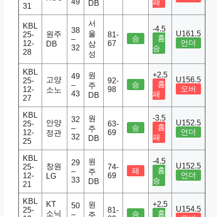
49
패
DB
31
서
KBL
-4.5
38
울
U161.5
원주
25-
81-
홈
승
–
언더
12-
67
DB
삼
32
승
28
성
KBL
+2.5
원
49
고양
U156.5
25-
92-
홈
승
–
주
오버
12-
98
소노
43
패
DB
27
KBL
-3.5
원
32
안양
U152.5
25-
63-
홈
승
–
주
언더
12-
69
정관
32
패
DB
25
KBL
-4.5
원
29
U152.5
창원
25-
74-
홈
패
–
주
언더
12-
69
LG
33
승
DB
21
KBL
KT
+2.5
원
50
U154.5
25-
81-
소닉
홈
승
–
주