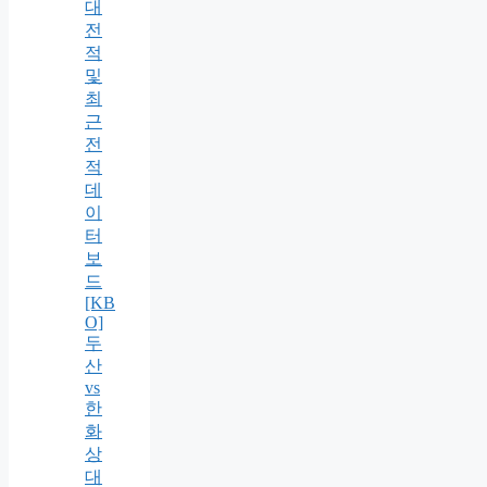
대
전
적
및
최
근
전
적
데
이
터
보
드
[KB
O]
두
산
vs
한
화
상
대