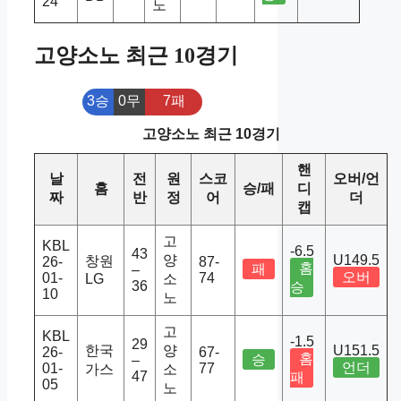
24
노
고양소노 최근 10경기
3승
0무
7패
고양소노 최근 10경기
핸
날
전
원
스코
오버/언
홈
승/패
디
짜
반
정
어
더
캡
고
KBL
-6.5
43
양
U149.5
창원
26-
87-
홈
패
–
오버
01-
74
LG
소
36
승
10
노
고
KBL
-1.5
29
한국
양
U151.5
26-
67-
홈
승
–
언더
01-
77
가스
소
47
패
05
노