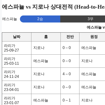
에스파뇰 vs 지로나 상대전적 (Head-to-He
에스파뇰
2승
3무
에스파뇰 v
날짜
홈
전반
원정
라리가
지로나
0 – 0
에스파뇰
25-09-27
라리가
에스파뇰
0 – 0
지로나
25-03-11
라리가
지로나
4 – 0
에스파뇰
24-11-24
라리가
지로나
0 – 0
에스파뇰
23-04-01
라리가
에스파뇰
0 – 1
지로나
23-01-07