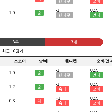
핸디무
오버
-1
U2.5
1-0
승
핸디무
언더
3무
3패
 최근 10경기
스코어
승/패
핸디캡
오버/언
-1
U2.5
1-0
승
핸디무
언더
-1
U2.5
1-2
승
홈패
오버
+1
U2.5
0-3
패
홈패
오버