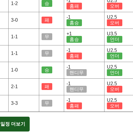
-1
U2.5
1-2
승
홈패
오버
-1
U2.5
3-0
패
홈승
오버
+1
U3.5
1-1
무
홈승
언더
-1
U2.5
1-1
무
홈패
언더
-1
U2.5
1-0
승
핸디무
언더
-1
U2.5
2-1
패
핸디무
오버
-1
U2.5
3-3
무
홈패
오버
 일정 더보기