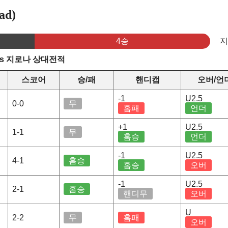
ad)
4승
s 지로나 상대전적
스코어
승/패
핸디캡
오버/언
-1
U2.5
0-0
무
홈패
언더
+1
U2.5
1-1
무
홈승
언더
-1
U2.5
4-1
홈승
홈승
오버
-1
U2.5
2-1
홈승
핸디무
오버
U
2-2
무
홈패
오버