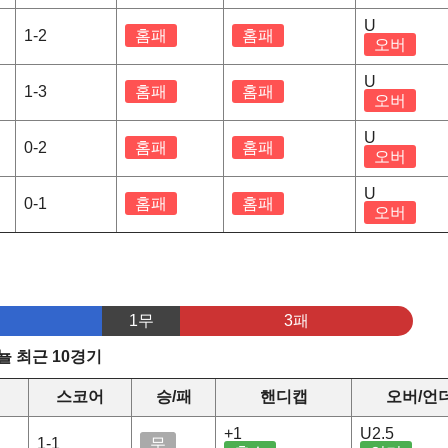
U
1-2
홈패
홈패
오버
U
1-3
홈패
홈패
오버
U
0-2
홈패
홈패
오버
U
0-1
홈패
홈패
오버
1무
3패
 최근 10경기
스코어
승/패
핸디캡
오버/언
+1
U2.5
1-1
무