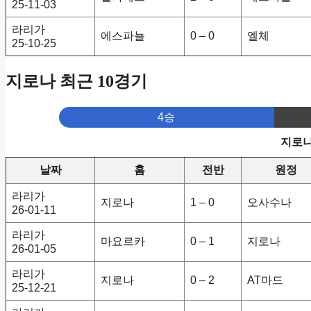
25-11-03
라리가
에스파뇰
0 – 0
엘체
25-10-25
지로나 최근 10경기
4승
지로나
날짜
홈
전반
원정
라리가
지로나
1 – 0
오사수나
26-01-11
라리가
마요르카
0 – 1
지로나
26-01-05
라리가
지로나
0 – 2
AT마드
25-12-21