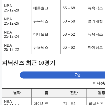
NBA
애틀호크
55 – 68
뉴욕닉스
25-12-28
NBA
뉴욕닉스
60 – 58
클리캐벌
25-12-26
NBA
미네울브
58 – 52
뉴욕닉스
25-12-24
NBA
뉴욕닉스
66 – 62
마이히트
25-12-22
피닉선즈 최근 10경기
7승
피닉선즈
날짜
홈
전반
원
NBA
마이히트
71 – 54
피닉선즈