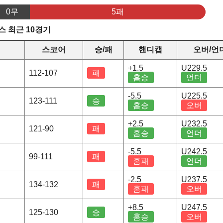
0무
5패
 최근 10경기
스코어
승/패
핸디캡
오버/언
+1.5
U229.5
112-107
패
홈승
언더
-5.5
U225.5
123-111
승
홈승
오버
+2.5
U232.5
121-90
패
홈승
언더
-5.5
U242.5
99-111
패
홈패
언더
-2.5
U237.5
134-132
패
홈패
오버
+8.5
U247.5
125-130
승
홈승
오버