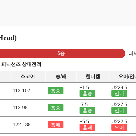
ead)
6승
피
s 피닉선즈 상대전적
스코어
승/패
핸디캡
오버/언
+1.5
U229.5
112-107
홈승
홈승
언더
-7.5
U227.5
112-98
홈승
홈승
언더
+5.5
U222.5
122-138
홈패
홈패
오버