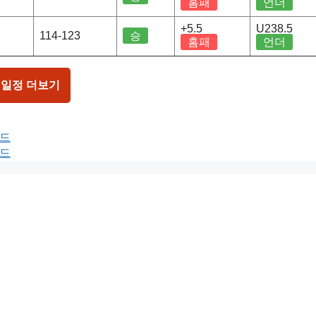
홈패
언더
+5.5
U238.5
114-123
승
홈패
언더
 일정 더보기
보드
보드