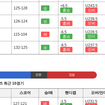
+6.5
U243.5
125-128
승
홈승
오버
-5.5
U239.5
126-124
승
홈패
오버
-6.5
U228.5
115-104
패
홈승
언더
-8.5
U237.5
132-125
승
홈패
오버
0무
3패
 최근 10경기
정
스코어
승/패
핸디캡
오버/언
-1.5
U231.5
127-121
패