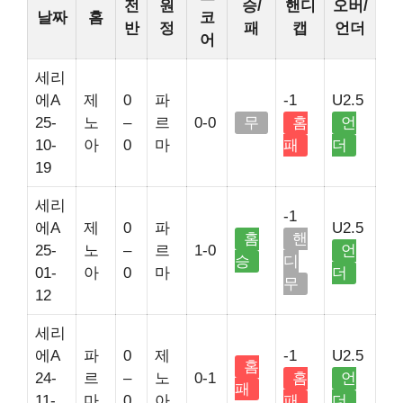
전
원
승/
핸디
오버/
날짜
홈
코
반
정
패
캡
언더
어
세리
에A
제
0
파
-1
U2.5
25-
노
–
르
0-0
무
홈
언
10-
아
0
마
패
더
19
세리
-1
에A
제
0
파
U2.5
홈
핸
25-
노
–
르
1-0
언
승
디
01-
아
0
마
더
무
12
세리
에A
파
0
제
-1
U2.5
홈
24-
르
–
노
0-1
홈
언
패
11-
마
0
아
패
더