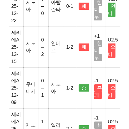
제노
아탈
핸
25-
–
0-1
패
언
아
란타
디
12-
0
더
무
22
세리
+1
에A
0
U2.5
제노
인테
핸
25-
–
1-2
패
오
아
르
디
12-
2
버
무
15
세리
에A
0
-1
U2.5
우디
제노
25-
–
1-2
승
홈
오
네세
아
12-
1
패
버
09
세리
-1
에A
1
U2.5
제노
엘라
핸
25-
–
2-1
승
오