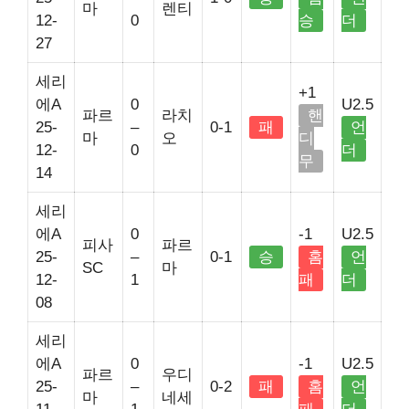
마
렌티
12-
0
승
더
27
세리
+1
에A
0
U2.5
파르
라치
핸
25-
–
0-1
패
언
마
오
디
12-
0
더
무
14
세리
에A
0
-1
U2.5
피사
파르
25-
–
0-1
승
홈
언
SC
마
12-
1
패
더
08
세리
에A
0
-1
U2.5
파르
우디
25-
–
0-2
패
홈
언
마
네세