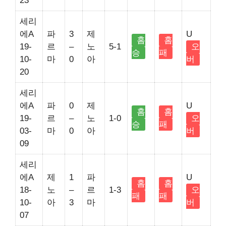
23
세리
에A
파
3
제
U
홈
홈
19-
르
–
노
5-1
오
승
패
10-
마
0
아
버
20
세리
에A
파
0
제
U
홈
홈
19-
르
–
노
1-0
오
승
패
03-
마
0
아
버
09
세리
에A
제
1
파
U
홈
홈
18-
노
–
르
1-3
오
패
패
10-
아
3
마
버
07