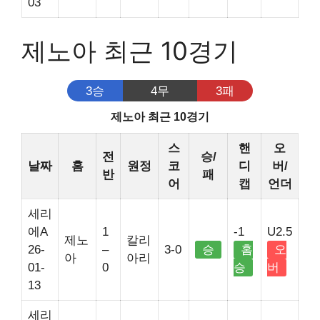
03
제노아 최근 10경기
3승
4무
3패
제노아 최근 10경기
스
핸
오
전
승/
날짜
홈
원정
코
디
버/
반
패
어
캡
언더
세리
에A
1
-1
U2.5
제노
칼리
26-
–
3-0
승
홈
오
아
아리
01-
0
승
버
13
세리