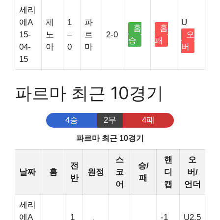
세리
에A
제
1
파
U
홈
홈
15-
노
–
르
2-0
오
승
패
04-
아
0
마
버
15
파르마 최근 10경기
4승
2무
4패
파르마 최근 10경기
스
핸
오
전
승/
날짜
홈
원정
코
디
버/
반
패
어
캡
언더
세리
에A
1
-1
U2.5