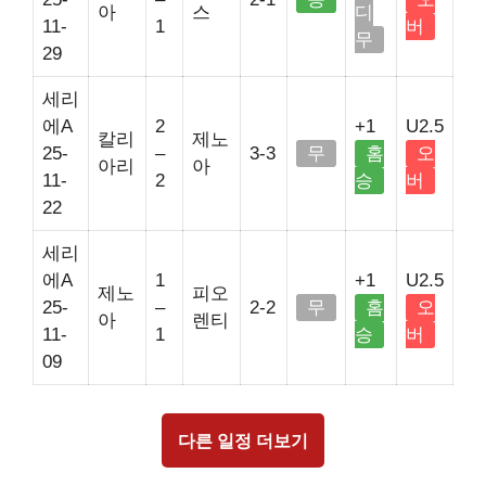
아
스
디
11-
1
버
무
29
세리
에A
2
+1
U2.5
칼리
제노
25-
–
3-3
무
홈
오
아리
아
11-
2
승
버
22
세리
에A
1
+1
U2.5
제노
피오
25-
–
2-2
무
홈
오
아
렌티
11-
1
승
버
09
다른 일정 더보기