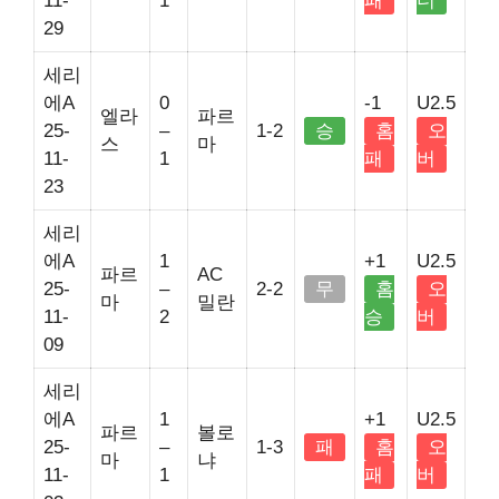
11-
1
패
더
29
세리
에A
0
-1
U2.5
엘라
파르
25-
–
1-2
승
홈
오
스
마
11-
1
패
버
23
세리
에A
1
+1
U2.5
파르
AC
25-
–
2-2
무
홈
오
마
밀란
11-
2
승
버
09
세리
에A
1
+1
U2.5
파르
볼로
25-
–
1-3
패
홈
오
마
냐
11-
1
패
버