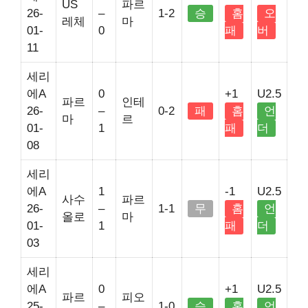
US
파르
26-
–
1-2
승
홈
오
레체
마
01-
0
패
버
11
세리
에A
0
+1
U2.5
파르
인테
26-
–
0-2
패
홈
언
마
르
01-
1
패
더
08
세리
에A
1
-1
U2.5
사수
파르
26-
–
1-1
무
홈
언
올로
마
01-
1
패
더
03
세리
에A
0
+1
U2.5
파르
피오
25-
–
1-0
승
홈
언