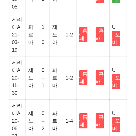
05
세리
에A
파
1
제
U
홈
홈
21-
르
–
노
1-2
오
패
패
03-
마
0
아
버
19
세리
에A
제
0
파
U
홈
홈
20-
노
–
르
1-2
오
패
패
11-
아
1
마
버
30
세리
에A
제
0
파
U
홈
홈
20-
노
–
르
1-4
오
패
패
06-
아
2
마
버