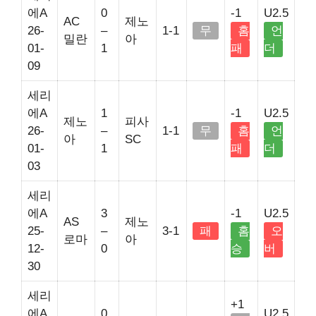
에A
0
-1
U2.5
AC
제노
26-
–
1-1
무
홈
언
밀란
아
01-
1
패
더
09
세리
에A
1
-1
U2.5
제노
피사
26-
–
1-1
무
홈
언
아
SC
01-
1
패
더
03
세리
에A
3
-1
U2.5
AS
제노
25-
–
3-1
패
홈
오
로마
아
12-
0
승
버
30
세리
+1
에A
0
U2.5