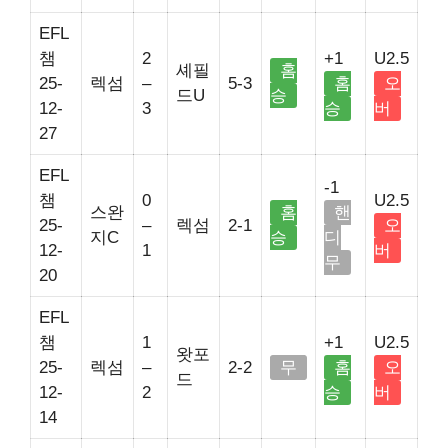
EFL
챔
2
+1
U2.5
셰필
홈
25-
렉섬
–
5-3
홈
오
드U
승
12-
3
승
버
27
EFL
-1
챔
0
U2.5
스완
홈
핸
25-
–
렉섬
2-1
오
지C
승
디
12-
1
버
무
20
EFL
챔
1
+1
U2.5
왓포
25-
렉섬
–
2-2
무
홈
오
드
12-
2
승
버
14