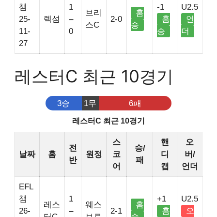
챔
1
-1
U2.5
브리
홈
25-
렉섬
–
2-0
홈
언
스C
승
11-
0
승
더
27
레스터C 최근 10경기
3승
1무
6패
레스터C 최근 10경기
스
핸
오
전
승/
날짜
홈
원정
코
디
버/
반
패
어
캡
언더
EFL
챔
1
+1
U2.5
레스
웨스
홈
26-
–
2-1
홈
오
터C
브로
승