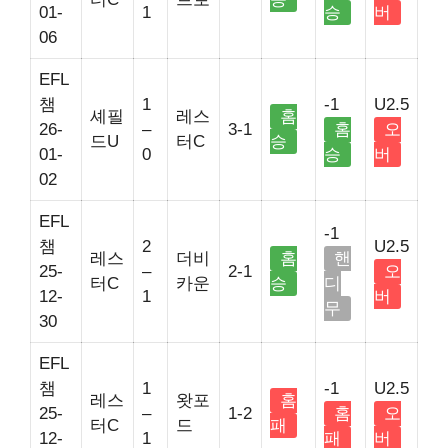
01-
1
승
버
06
EFL
챔
1
-1
U2.5
셰필
레스
홈
26-
–
3-1
홈
오
드U
터C
승
01-
0
승
버
02
EFL
-1
챔
2
U2.5
레스
더비
홈
핸
25-
–
2-1
오
터C
카운
승
디
12-
1
버
무
30
EFL
챔
1
-1
U2.5
레스
왓포
홈
25-
–
1-2
홈
오
터C
드
패
12-
1
패
버