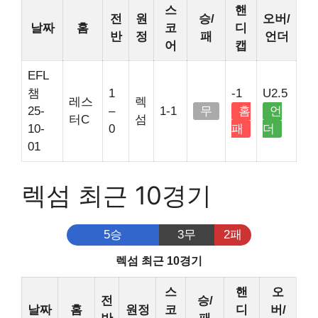
스
핸
전
원
승/
오버/
날짜
홈
코
디
반
정
패
언더
어
캡
EFL
챔
1
-1
U2.5
레스
렉
25-
–
1-1
무
홈
언
터C
섬
10-
0
패
더
01
렉섬 최근 10경기
5승
3무
2패
렉섬 최근 10경기
스
핸
오
전
승/
날짜
홈
원정
코
디
버/