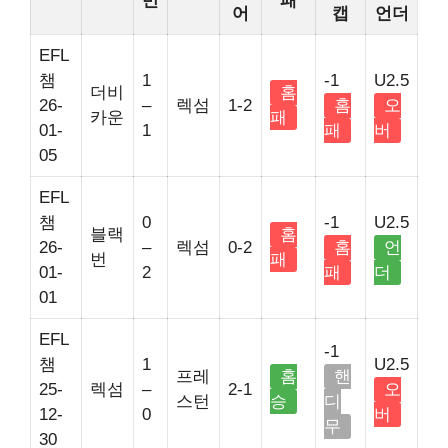
반
패
어
캡
언더
EFL
챔
1
-1
U2.5
더비
홈
26-
–
렉섬
1-2
홈
오
카운
패
01-
1
패
버
05
EFL
챔
0
-1
U2.5
블랙
홈
26-
–
렉섬
0-2
홈
언
번
패
01-
2
패
더
01
EFL
-1
챔
1
U2.5
프레
홈
핸
25-
렉섬
–
2-1
오
스턴
승
디
12-
0
버
무
30