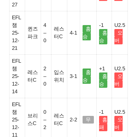
27
EFL
챔
4
-1
U2.5
퀸즈
레스
홈
25-
–
4-1
홈
오
파크
터C
승
12-
0
승
버
21
EFL
챔
2
+1
U2.5
레스
입스
홈
25-
–
3-1
홈
오
터C
위치
승
12-
0
승
버
14
EFL
챔
0
-1
U2.5
브리
레스
25-
–
2-2
무
홈
오
스C
터C
12-
2
패
버
11