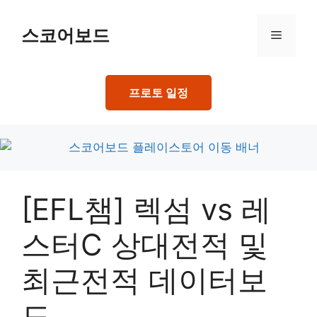
Skip
to
스코어보드
Menu
content
프로토 일정
[EFL챔] 렉섬 vs 레
스터C 상대전적 및
최근전적 데이터보
드