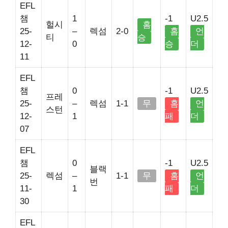
EFL
챔
1
-1
U2.5
헐시
홈
25-
–
렉섬
2-0
홈
언
티
승
12-
0
승
더
11
EFL
챔
0
-1
U2.5
프레
25-
–
렉섬
1-1
무
홈
언
스턴
12-
1
패
더
07
EFL
챔
0
-1
U2.5
블랙
25-
렉섬
–
1-1
무
홈
언
번
11-
1
패
더
30
EFL