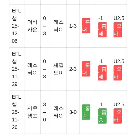
EFL
챔
0
-1
U2.5
더비
레스
홈
25-
–
1-3
홈
오
카운
터C
패
12-
3
패
버
06
EFL
챔
0
-1
U2.5
레스
셰필
홈
25-
–
2-3
홈
오
터C
드U
패
11-
3
패
버
29
EFL
챔
3
-1
U2.5
사우
레스
홈
25-
–
3-0
홈
오
샘프
터C
승
11-
0
승
버
26