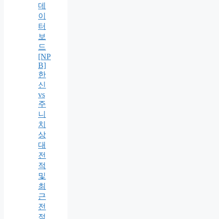
데
이
터
보
드
[NP
B]
한
신
vs
주
니
치
상
대
전
적
및
최
근
전
적