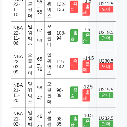
+1.5
55
클
워
홈
U212.5
22-
132-
홈
–
오버
11-
136
썬
벅
패
55
패
10
더
스
밀
오
NBA
-7.5
67
워
클
홈
U219.5
22-
108-
홈
–
언더
11-
94
벅
썬
승
53
승
06
스
더
오
밀
NBA
+14.5
65
클
워
홈
U230.5
22-
115-
홈
–
오버
03-
142
썬
벅
패
76
패
09
더
스
밀
오
NBA
-12.5
58
워
클
홈
U215.5
21-
96-
홈
–
언더
11-
89
벅
썬
승
47
패
20
스
더
밀
오
NBA
-10.5
46
워
클
홈
U232.5
21-
98-
홈
–
언더
02-
85
벅
썬
승
42
승