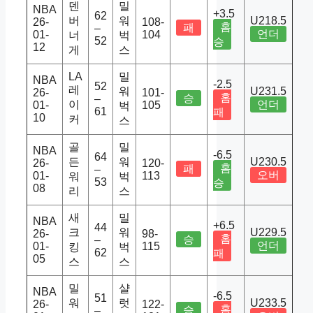
덴
밀
NBA
+3.5
62
버
워
U218.5
26-
108-
홈
패
–
언더
01-
104
너
벅
52
승
12
게
스
LA
밀
NBA
-2.5
52
레
워
U231.5
26-
101-
홈
승
–
이
언더
01-
105
벅
61
패
10
커
스
골
밀
NBA
-6.5
64
든
워
U230.5
26-
120-
홈
패
–
오버
01-
113
워
벅
53
승
08
리
스
새
밀
NBA
+6.5
44
크
워
U229.5
26-
98-
홈
승
–
언더
01-
115
킹
벅
62
패
05
스
스
밀
샬
NBA
-6.5
51
워
럿
U233.5
26-
122-
홈
승
–