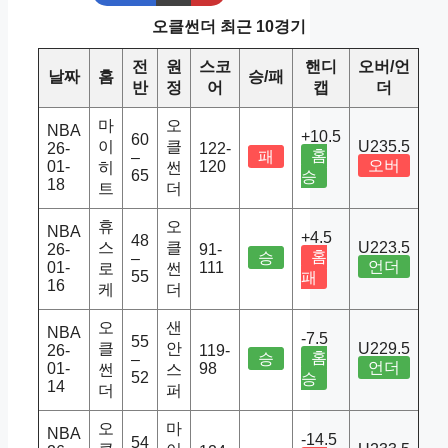
오클썬더 최근 10경기
전
원
스코
핸디
오버/언
날짜
홈
승/패
반
정
어
캡
더
마
오
NBA
+10.5
60
이
클
U235.5
26-
122-
홈
패
–
오버
01-
120
히
썬
65
승
18
트
더
휴
오
NBA
+4.5
48
스
클
U223.5
26-
91-
홈
승
–
언더
01-
111
로
썬
55
패
16
케
더
오
샌
NBA
-7.5
55
클
안
U229.5
26-
119-
홈
승
–
언더
01-
98
썬
스
52
승
14
더
퍼
오
마
NBA
-14.5
54