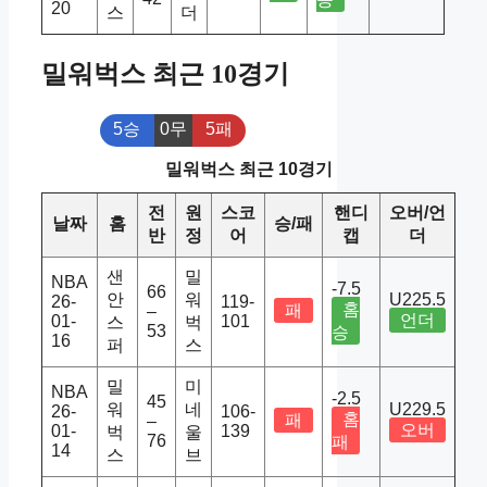
20
스
더
밀워벅스 최근 10경기
5승
0무
5패
밀워벅스 최근 10경기
전
원
스코
핸디
오버/언
날짜
홈
승/패
반
정
어
캡
더
샌
밀
NBA
-7.5
66
안
워
U225.5
26-
119-
홈
패
–
언더
01-
101
스
벅
53
승
16
퍼
스
밀
미
NBA
-2.5
45
워
네
U229.5
26-
106-
홈
패
–
오버
01-
139
벅
울
76
패
14
스
브