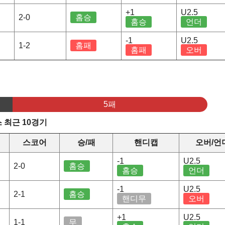
+1
U2.5
2-0
홈승
홈승
언더
-1
U2.5
1-2
홈패
홈패
오버
5패
 최근 10경기
스코어
승/패
핸디캡
오버/언
-1
U2.5
2-0
홈승
홈승
언더
-1
U2.5
2-1
홈승
핸디무
오버
+1
U2.5
1-1
무