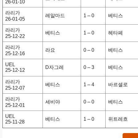
26-01-10
라리가
레알마드
1 – 0
베티스
26-01-05
라리가
베티스
1 – 0
헤타페
25-12-22
라리가
라요
0 – 0
베티스
25-12-16
UEL
D자그레
0 – 3
베티스
25-12-12
라리가
베티스
1 – 4
바르셀로
25-12-07
라리가
세비야
0 – 0
베티스
25-12-01
UEL
베티스
1 – 0
위트레흐
25-11-28