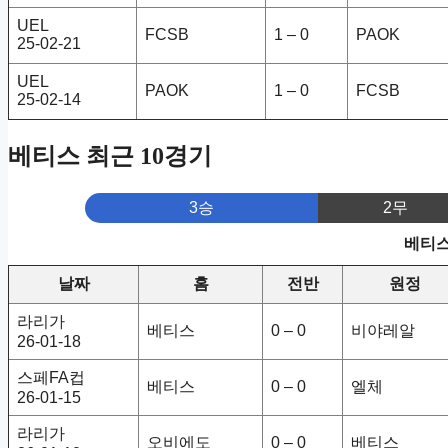
UEL
FCSB
1 – 0
PAOK
25-02-21
UEL
PAOK
1 – 0
FCSB
25-02-14
베티스 최근 10경기
3승
2무
베티스
날짜
홈
전반
원정
라리가
베티스
0 – 0
비야레알
26-01-18
스페FA컵
베티스
0 – 0
엘체
26-01-15
라리가
오비에도
0 – 0
베티스