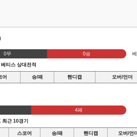
)
0무
0승
vs 베티스 상대전적
코어
승/패
핸디캡
오버/언더
4패
K 최근 10경기
스코어
승/패
핸디캡
오버/언