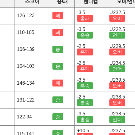
정
스코어
승/패
핸디캡
오버/언
-3.5
U232.5
126-123
패
홈패
오버
-3.5
U222.5
110-105
패
홈승
언더
-2.5
U229.5
106-139
승
홈패
오버
-2.5
U234.5
104-103
승
홈패
언더
-3.5
U239.5
146-134
패
홈승
오버
-2.5
U238.5
131-122
승
홈승
오버
-3.5
U238.5
122-94
승
홈승
언더
+10.5
U237.5
115-141
승