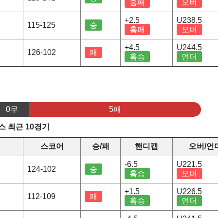
홈패
오버
+2.5
U238.5
115-125
승
홈패
오버
+4.5
U244.5
126-102
패
홈승
언더
0무
5패
 최근 10경기
정
스코어
승/패
핸디캡
오버/언
-6.5
U221.5
124-102
승
홈승
오버
+1.5
U226.5
112-109
패
홈승
언더