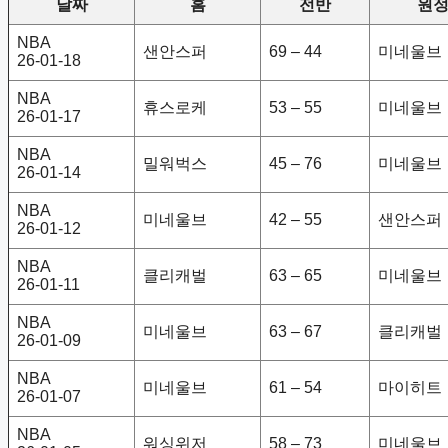
날짜
홈
전반
원
NBA
샌안스퍼
69 – 44
미네울브
26-01-18
NBA
휴스로케
53 – 55
미네울브
26-01-17
NBA
밀워벅스
45 – 76
미네울브
26-01-14
NBA
미네울브
42 – 55
샌안스퍼
26-01-12
NBA
클리캐벌
63 – 65
미네울브
26-01-11
NBA
미네울브
63 – 67
클리캐벌
26-01-09
NBA
미네울브
61 – 54
마이히트
26-01-07
NBA
워싱위저
58 – 73
미네울브