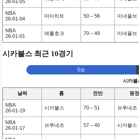
26-01-05
NBA
마이히트
50 – 56
미네울브
26-01-04
NBA
애틀호크
70 – 49
미네울브
26-01-01
시카불스 최근 10경기
5승
시카불스
날짜
홈
전반
원
NBA
시카불스
70 – 51
브루네츠
26-01-19
NBA
브루네츠
57 – 40
시카불스
26-01-17