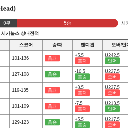
ead)
0무
5승
시
s 시카불스 상대전적
스코어
승/패
핸디캡
오버/언
+5.5
U242.5
101-136
홈패
홈패
언더
-10.5
U227.5
127-108
홈승
홈승
오버
+8.5
U227.5
119-135
홈패
홈패
오버
-7.5
U213.5
101-109
홈패
홈패
언더
+5.5
U217.5
129-123
홈승
홈승
오버