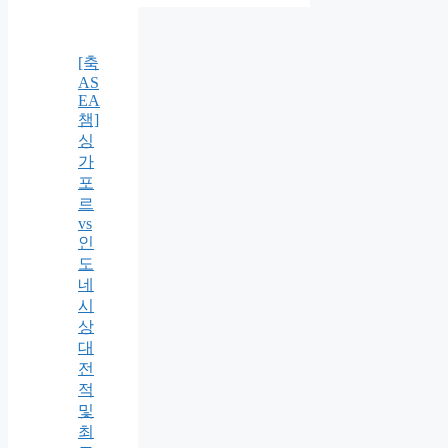
[축
AS
EA
챔]
싱
가
포
르
vs
인
도
네
시
상
대
전
적
및
최