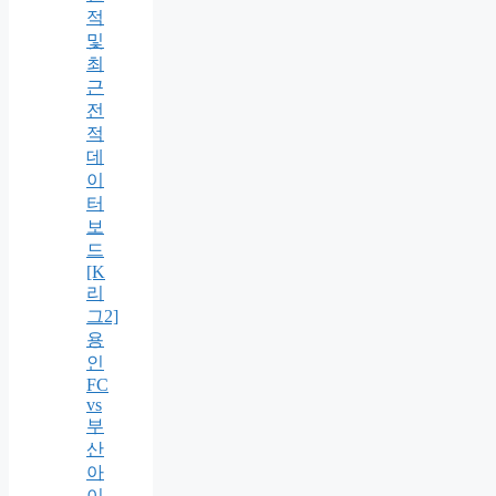
적
및
최
근
전
적
데
이
터
보
드
[K
리
그2]
용
인
FC
vs
부
산
아
이