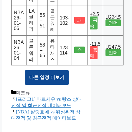
LA
골
NBA
+2.5
55
클
든
U224.5
26-
103-
홈
패
–
리
언더
01-
102
워
51
승
06
퍼
리
골
유
NBA
-11.5
58
든
타
U247.5
26-
123-
홈
승
–
언더
01-
114
워
재
65
패
04
리
즈
다른 일정 더보기
Categories
미분류
[프리그1] 마르세유 vs 랑스 상대
전적 및 최근전적 데이터보드
[NBA] 샬럿호네 vs 워싱위저 상
대전적 및 최근전적 데이터보드