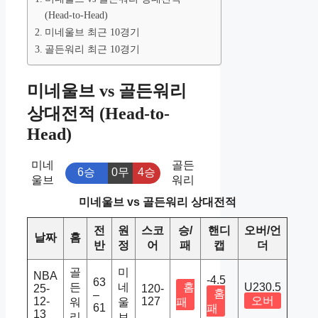
(Head-to-Head)
미네울브 최근 10경기
골든워리 최근 10경기
미네울브 vs 골든워리
상대전적 (Head-to-
Head)
미네
골든
6승
0무
4승
울브
워리
미네울브 vs 골든워리 상대전적
전
원
스코
승/
핸디
오버/언
날짜
홈
반
정
어
패
캡
더
골
미
NBA
-4.5
63
든
네
홈
U230.5
25-
120-
홈
–
오버
12-
127
워
울
패
61
패
13
리
브