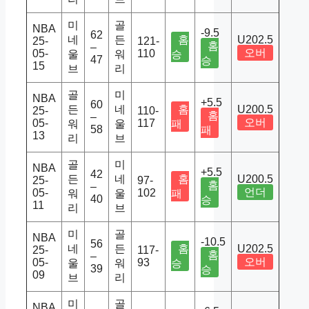
미
골
NBA
-9.5
62
네
든
홈
U202.5
25-
121-
홈
–
오버
05-
110
울
워
승
47
승
15
브
리
골
미
NBA
+5.5
60
든
네
홈
U200.5
25-
110-
홈
–
오버
05-
117
워
울
패
58
패
13
리
브
골
미
NBA
+5.5
42
든
네
홈
U200.5
25-
97-
홈
–
언더
05-
102
워
울
패
40
승
11
리
브
미
골
NBA
-10.5
56
네
든
홈
U202.5
25-
117-
홈
–
오버
05-
93
울
워
승
39
승
09
브
리
미
골
NBA