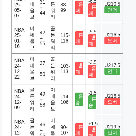
-6.5
31
네
든
홈
U210.5
25-
88-
홈
–
언더
05-
99
울
워
패
44
패
07
브
리
미
골
NBA
-5.5
42
네
든
홈
U216.5
25-
115-
홈
–
오버
01-
116
울
워
패
55
패
16
브
리
미
골
NBA
-3.5
37
네
든
홈
U217.5
24-
103-
홈
–
언더
12-
113
울
워
패
50
패
22
브
리
골
미
NBA
-1.5
49
든
네
홈
U216.5
24-
114-
홈
–
오버
12-
106
워
울
승
58
승
09
리
브
골
미
NBA
+1.5
46
든
네
홈
U219.5
24-
90-
홈
–
언더
12-
107
워
울
패
56
패