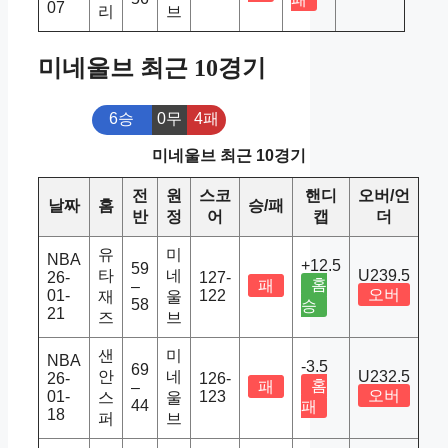
07
리
브
미네울브 최근 10경기
6승
0무
4패
미네울브 최근 10경기
전
원
스코
핸디
오버/언
날짜
홈
승/패
반
정
어
캡
더
유
미
NBA
+12.5
59
타
네
U239.5
26-
127-
홈
패
–
오버
01-
122
재
울
58
승
21
즈
브
샌
미
NBA
-3.5
69
안
네
U232.5
26-
126-
홈
패
–
오버
01-
123
스
울
44
패
18
퍼
브