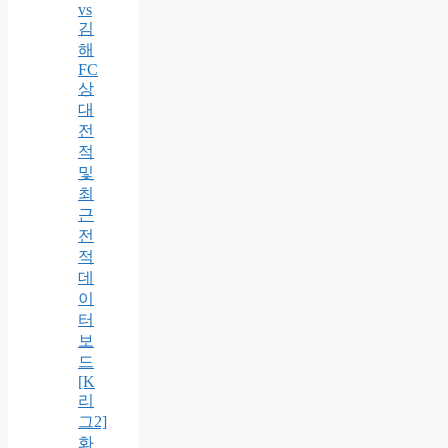
vs
김
해
FC
상
대
전
적
및
최
근
전
적
데
이
터
보
드
[K
리
그2]
화