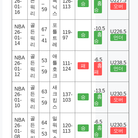
든
욕
U227.5
26-
126-
홈
승
–
오버
01-
113
워
닉
59
승
16
리
스
골
포
NBA
-10.5
67
든
틀
U226.5
26-
119-
홈
승
–
언더
01-
97
워
트
41
승
14
리
레
골
애
NBA
-6.5
53
든
틀
U238.5
26-
111-
홈
패
–
언더
01-
124
워
호
59
패
12
리
크
골
새
NBA
-13.5
63
든
크
U230.5
26-
137-
홈
승
–
오버
01-
103
워
킹
59
승
10
리
스
골
밀
NBA
-6.5
64
든
워
U230.5
26-
120-
홈
승
–
오버
01-
113
워
벅
53
승
08
리
스