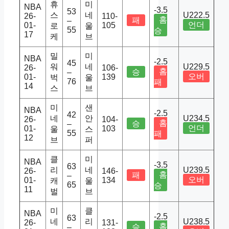
휴
미
NBA
-3.5
53
스
네
U222.5
26-
110-
홈
패
–
언더
01-
105
로
울
55
승
17
케
브
밀
미
NBA
-2.5
45
워
네
U229.5
26-
106-
홈
승
–
오버
01-
139
벅
울
76
패
14
스
브
미
샌
NBA
-2.5
42
네
안
U234.5
26-
104-
홈
승
–
언더
01-
103
울
스
55
패
12
브
퍼
클
미
NBA
-3.5
63
리
네
U239.5
26-
146-
홈
패
–
오버
01-
134
캐
울
65
승
11
벌
브
미
클
NBA
-2.5
63
네
리
U238.5
26-
131-
홈
승
–