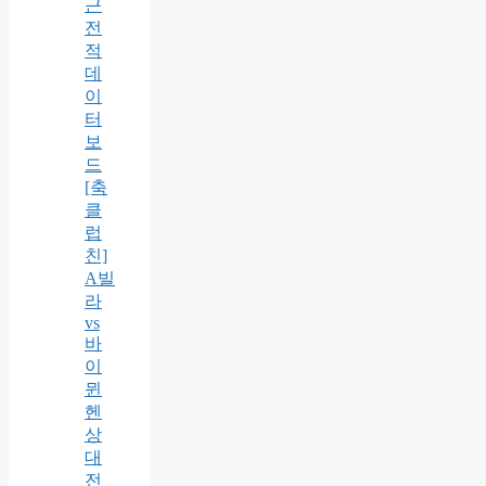
근
전
적
데
이
터
보
드
[축
클
럽
친]
A빌
라
vs
바
이
뮌
헨
상
대
전