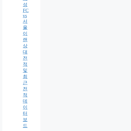
성
FC
vs
서
울
이
랜
상
대
전
적
및
최
근
전
적
데
이
터
보
드