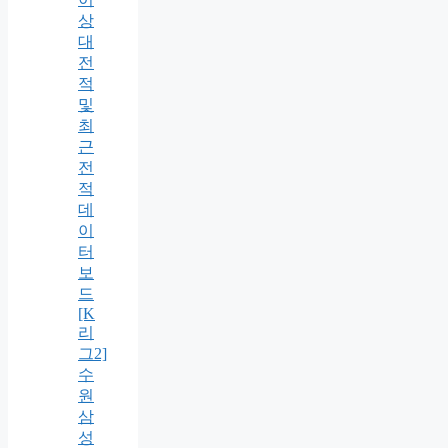
상
대
전
적
및
최
근
전
적
데
이
터
보
드
[K
리
그2]
수
원
삼
성