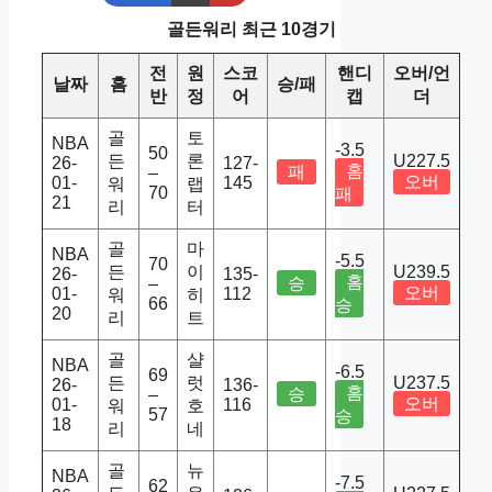
골든워리 최근 10경기
전
원
스코
핸디
오버/언
날짜
홈
승/패
반
정
어
캡
더
골
토
NBA
-3.5
50
든
론
U227.5
26-
127-
홈
패
–
오버
01-
145
워
랩
70
패
21
리
터
골
마
NBA
-5.5
70
든
이
U239.5
26-
135-
홈
승
–
오버
01-
112
워
히
66
승
20
리
트
골
샬
NBA
-6.5
69
든
럿
U237.5
26-
136-
홈
승
–
오버
01-
116
워
호
57
승
18
리
네
골
뉴
NBA
-7.5
62