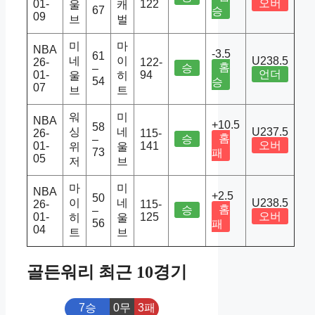
오버
01-
122
울
캐
67
승
09
브
벌
미
마
NBA
-3.5
61
네
이
U238.5
26-
122-
홈
승
–
언더
01-
94
울
히
54
승
07
브
트
워
미
NBA
+10.5
58
싱
네
U237.5
26-
115-
홈
승
–
오버
01-
141
위
울
73
패
05
저
브
마
미
NBA
+2.5
50
이
네
U238.5
26-
115-
홈
승
–
오버
01-
125
히
울
56
패
04
트
브
골든워리 최근 10경기
7승
0무
3패