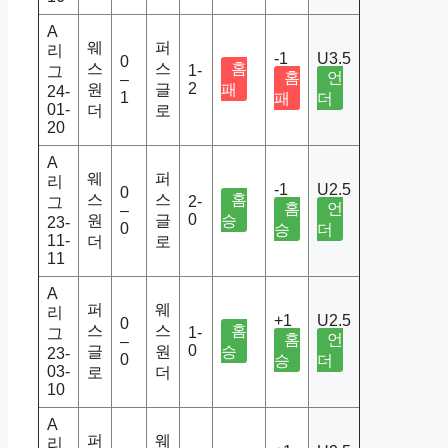
A
웨
퍼
리
-1
U3.5
0
스
스
홈
1-
그
홈
언
–
2
원
글
패
24-
1
패
더
01-
더
로
20
A
웨
퍼
리
-1
U2.5
0
스
스
홈
2-
그
홈
언
–
0
원
글
승
23-
0
승
더
11-
더
로
11
A
퍼
웨
리
+1
U2.5
0
스
스
홈
1-
그
홈
언
–
0
글
원
승
23-
0
승
더
03-
로
더
10
A
퍼
웨
리