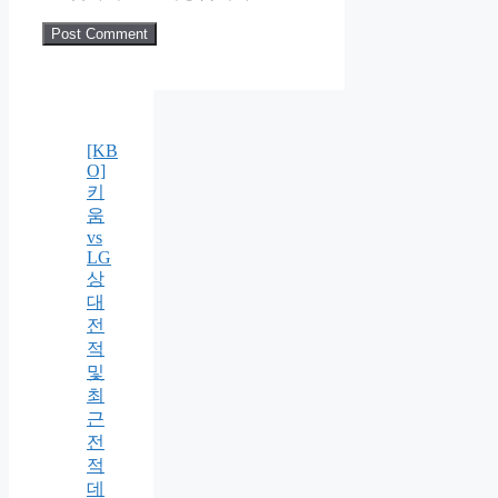
[KB
O]
키
움
vs
LG
상
대
전
적
및
최
근
전
적
데