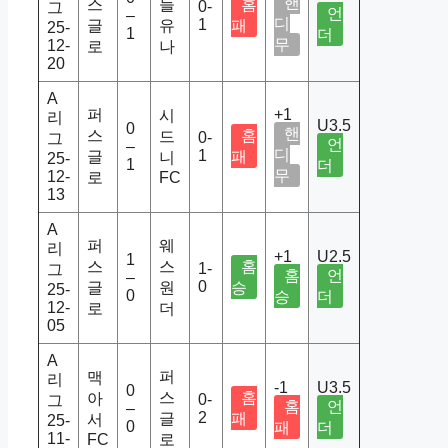
핸
스
들
홈
0-
그
언
–
디
1
글
유
패
25-
1
더
무
12-
로
나
20
A
퍼
+1
시
리
U3.5
0
핸
스
홈
드
0-
그
언
–
디
1
글
패
니
25-
1
더
무
12-
로
FC
13
A
퍼
웨
리
+1
U2.5
1
스
스
홈
1-
그
홈
언
–
0
글
원
승
25-
0
승
더
12-
로
더
05
A
퍼
맥
리
-1
U3.5
0
스
홈
아
0-
그
홈
언
–
2
글
패
서
25-
0
패
더
11-
FC
로