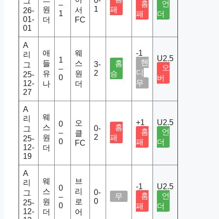
0-
그
홈
언
–
1
원
패
서
26-
1
패
더
01-
더
FC
01
A
애
웨
-1
리
U2.5
1
핸
들
스
홈
3-
그
오
–
디
2
유
원
승
25-
0
버
무
12-
나
더
27
A
웨
리
+1
U2.5
오
0
스
홈
0-
그
홈
언
–
클
2
원
패
25-
0
패
더
FC
12-
더
19
A
웨
브
리
-1
U2.5
0
스
리
0-
그
홈
언
무
–
0
원
로
25-
0
패
더
12-
더
어