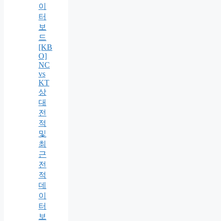
이
터
보
드
[KB
O]
NC
vs
KT
상
대
전
적
및
최
근
전
적
데
이
터
보