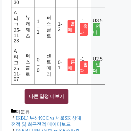
30
A
뉴
퍼
리
-1
U3.5
1
캐
스
홈
1-
그
홈
언
–
2
제
글
패
25-
1
패
더
11-
츠
로
23
A
퍼
센
리
-1
U2.5
0
스
트
홈
0-
그
홈
언
–
1
글
매
패
25-
0
패
더
11-
로
리
07
다른 일정 더보기
Categories
미분류
[KBL] 부산KCC vs 서울SK 상대
전적 및 최근전적 데이터보드
[WKBL] 하나은행 vs KB스타즈