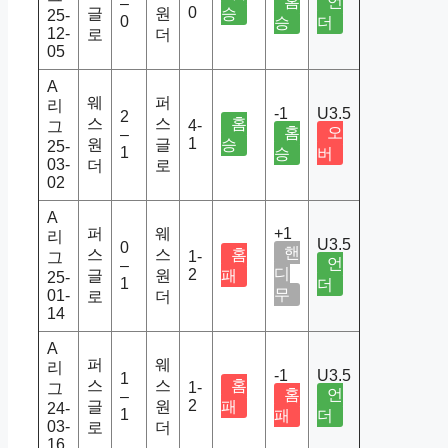
홈
언
–
0
글
원
승
25-
0
승
더
12-
로
더
05
A
웨
퍼
리
-1
U3.5
2
스
스
홈
4-
그
홈
오
–
1
원
글
승
25-
1
승
버
03-
더
로
02
A
퍼
웨
+1
리
U3.5
0
핸
스
스
홈
1-
그
언
–
디
2
글
원
패
25-
1
더
무
01-
로
더
14
A
퍼
웨
리
-1
U3.5
1
스
스
홈
1-
그
홈
언
–
2
글
원
패
24-
1
패
더
03-
로
더
16