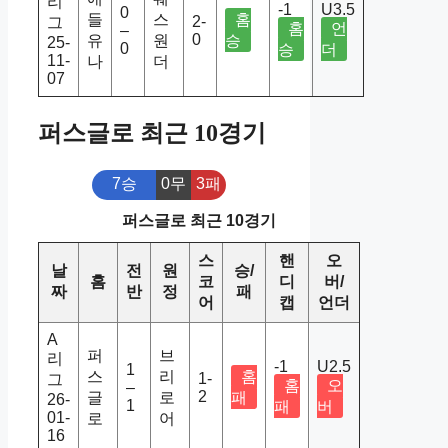
리
-1
U3.5
0
들
스
홈
2-
그
홈
언
–
0
유
원
승
25-
0
승
더
11-
나
더
07
퍼스글로 최근 10경기
7승
0무
3패
퍼스글로 최근 10경기
스
핸
오
날
전
원
승/
홈
코
디
버/
짜
반
정
패
어
캡
언더
A
퍼
브
리
-1
U2.5
1
스
리
홈
1-
그
홈
오
–
2
글
로
패
26-
1
패
버
01-
로
어
16