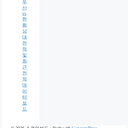
두
산
vs
한
화
상
대
전
적
및
최
근
전
적
데
이
터
보
드