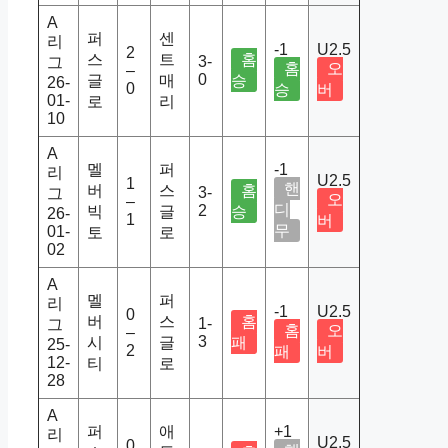
A
퍼
센
리
-1
U2.5
2
스
트
홈
3-
그
홈
오
–
0
글
매
승
26-
0
승
버
01-
로
리
10
A
멜
퍼
-1
리
U2.5
1
핸
버
스
홈
3-
그
오
–
디
2
빅
글
승
26-
1
버
무
01-
토
로
02
A
멜
퍼
리
-1
U2.5
0
버
스
홈
1-
그
홈
오
–
3
시
글
패
25-
2
패
버
12-
티
로
28
A
퍼
애
+1
리
U2.5
0