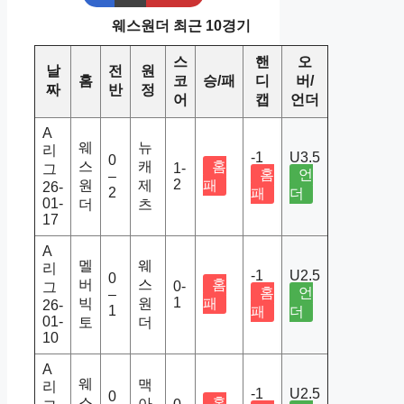
웨스원더 최근 10경기
스
핸
오
날
전
원
홈
코
승/패
디
버/
짜
반
정
어
캡
언더
A
웨
뉴
리
-1
U3.5
0
스
캐
홈
1-
그
홈
언
–
2
원
제
패
26-
2
패
더
01-
더
츠
17
A
멜
웨
리
-1
U2.5
0
버
스
홈
0-
그
홈
언
–
1
빅
원
패
26-
1
패
더
01-
토
더
10
A
웨
맥
리
-1
U2.5
0
스
홈
아