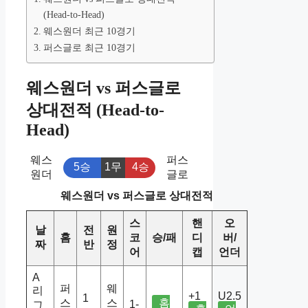
(Head-to-Head)
웨스원더 최근 10경기
퍼스글로 최근 10경기
웨스원더 vs 퍼스글로
상대전적 (Head-to-
Head)
웨스
퍼스
5승
1무
4승
원더
글로
웨스원더 vs 퍼스글로 상대전적
스
핸
오
날
전
원
홈
코
승/패
디
버/
짜
반
정
어
캡
언더
A
퍼
웨
리
+1
U2.5
1
스
스
홈
1-
그