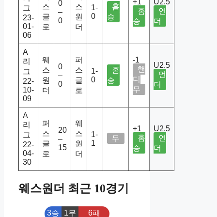
+1
U2.5
0
스
스
홈
1-
그
홈
언
–
0
글
원
승
23-
0
승
더
01-
로
더
06
A
웨
퍼
-1
리
U2.5
0
핸
스
스
홈
1-
그
언
–
디
0
원
글
승
22-
0
더
무
10-
더
로
09
A
퍼
웨
리
+1
U2.5
20
스
스
1-
그
홈
언
무
–
1
글
원
22-
15
승
더
04-
로
더
30
웨스원더 최근 10경기
3승
1무
6패