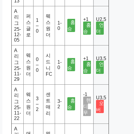
13
A
퍼
웨
리
+1
U2.5
1
스
스
홈
1-
그
홈
언
–
0
글
원
승
25-
0
승
더
12-
로
더
05
A
웨
시
리
+1
U3.5
0
스
홈
드
1-
그
홈
언
–
0
원
승
니
25-
0
승
더
11-
더
FC
29
A
웨
센
-1
리
U3.5
3
핸
스
트
홈
3-
그
오
–
디
2
원
매
승
25-
2
버
무
11-
더
리
22
A
애
웨