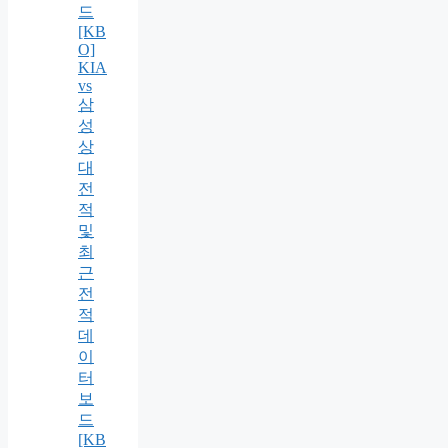
드
[KB
O]
KIA
vs
삼
성
상
대
전
적
및
최
근
전
적
데
이
터
보
드
[KB