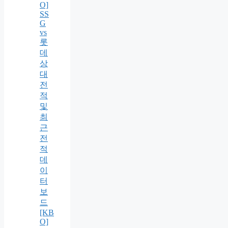
O]
SS
G
vs
롯
데
상
대
전
적
및
최
근
전
적
데
이
터
보
드
[KB
O]