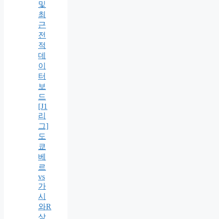
및
최
근
전
적
데
이
터
보
드
[J1
리
그]
도
쿄
베
르
vs
가
시
와R
상