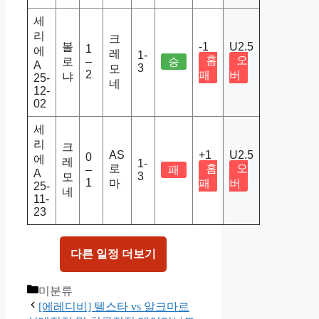
세
리
크
볼
-1
U2.5
1
에
레
1-
홈
오
로
–
승
A
3
모
2
패
버
냐
25-
네
12-
02
세
리
크
AS
+1
U2.5
0
에
레
1-
로
홈
오
–
패
A
3
모
1
마
패
버
25-
네
11-
23
다른 일정 더보기
Categories
미분류
[에레디비] 텔스타 vs 알크마르