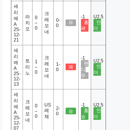
세
리
크
라
-1
U2.5
0
에
레
0-
홈
언
치
–
무
A
0
모
0
패
더
오
25-
네
12-
21
세
리
크
-1
토
U2.5
1
에
핸
레
1-
언
리
–
패
A
0
디
모
0
더
노
25-
무
네
12-
13
세
리
크
US
-1
U2.5
0
에
레
2-
레
홈
언
–
승
A
0
모
0
체
승
더
25-
네
12-
07