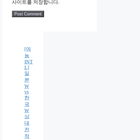
사이트를 저장합니다.
[여
농
INT
L]
일
본
W
vs
한
국
W
상
대
전
적