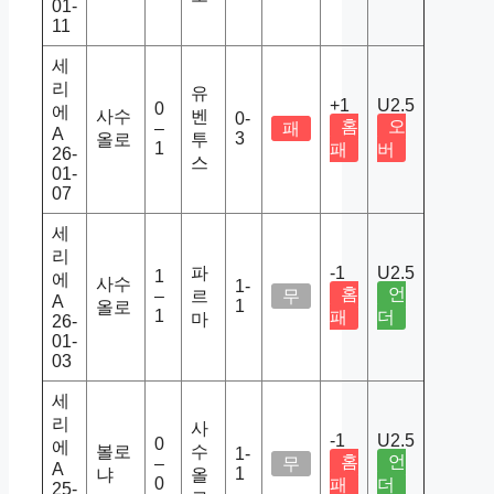
01-
11
세
리
유
+1
U2.5
0
에
사수
벤
0-
홈
오
–
패
A
3
올로
투
1
패
버
26-
스
01-
07
세
리
파
-1
U2.5
1
에
사수
1-
홈
언
–
르
무
A
1
올로
1
패
더
마
26-
01-
03
세
리
사
-1
U2.5
0
에
볼로
수
1-
홈
언
–
무
A
1
냐
올
0
패
더
25-