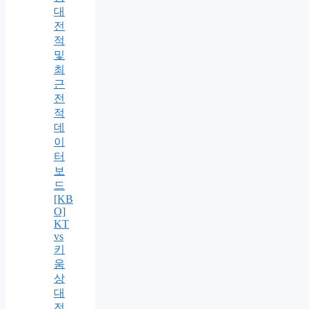
대
전
적
및
최
근
전
적
데
이
터
보
드
[KB
O]
KT
vs
키
움
상
대
전