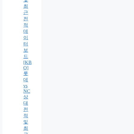
최
근
전
적
데
이
터
보
드
[KB
O]
롯
데
vs
NC
상
대
전
적
및
최