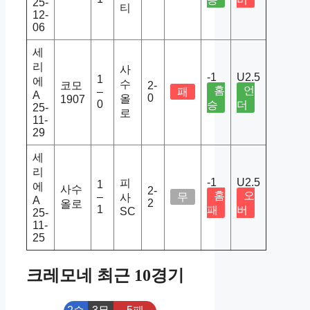
25-
티
12-
06
세
리
사
-1
U2.5
1
에
수
코모
2-
홈
언
–
패
A
0
올
1907
0
승
더
25-
로
11-
29
세
리
-1
U2.5
피
1
에
사수
2-
홈
오
–
무
사
A
2
올로
1
패
버
SC
25-
11-
25
크레모네 최근 10경기