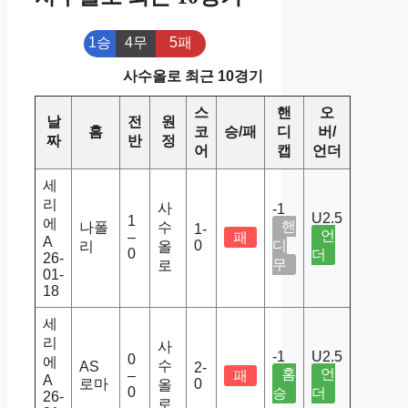
1승
4무
5패
사수올로 최근 10경기
스
핸
오
날
전
원
홈
코
승/패
디
버/
짜
반
정
어
캡
언더
세
리
사
-1
U2.5
1
에
핸
나폴
수
1-
언
–
패
A
0
디
리
올
0
더
26-
무
로
01-
18
세
리
사
-1
U2.5
0
에
수
AS
2-
홈
언
–
패
A
로마
0
올
0
승
더
26-
로