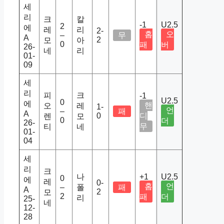
세
리
크
칼
-1
U2.5
2
에
레
리
2-
홈
오
–
무
A
2
모
아
0
패
버
26-
네
리
01-
09
세
리
피
크
-1
U2.5
0
에
핸
오
레
1-
언
–
패
A
0
디
렌
모
0
더
26-
무
티
네
01-
04
세
리
크
나
+1
U2.5
0
에
레
0-
홈
언
–
폴
패
A
2
모
2
패
더
리
25-
네
12-
28