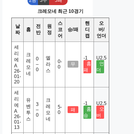
2승
3무
5패
크레모네 최근 10경기
스
핸
오
날
전
원
홈
코
승/패
디
버/
짜
반
정
어
캡
언더
세
리
크
엘
-1
U2.5
0
에
레
0-
홈
언
–
라
무
A
0
모
0
패
더
스
26-
네
01-
20
세
리
유
크
-1
U2.5
3
에
벤
레
5-
홈
오
–
패
A
0
투
모
0
승
버
26-
스
네
01-
13