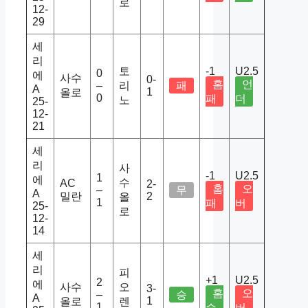
로
12-
29
세
리
토
-1
U2.5
0
에
사수
0-
홈
언
–
리
패
A
1
올로
0
패
더
노
25-
12-
21
세
리
사
-1
U2.5
1
에
수
AC
2-
홈
오
–
무
A
밀란
2
올
1
패
버
25-
로
12-
14
세
리
피
+1
U2.5
2
에
사수
오
3-
홈
오
–
승
A
1
올로
렌
1
승
버