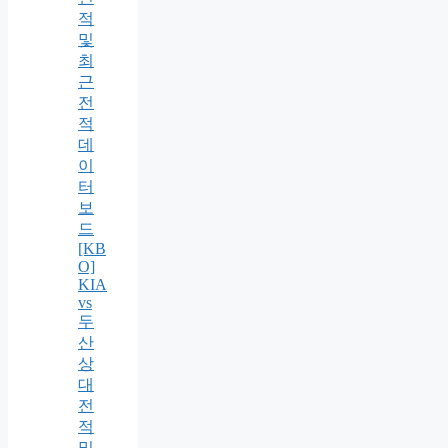
적
및
최
근
전
적
데
이
터
보
드
[KB
O]
KIA
vs
두
산
상
대
전
적
및