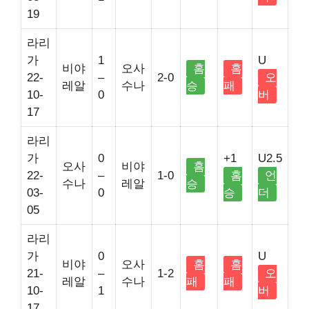
19
라리
가
1
U
비야
오사
홈
홈
22-
–
2-0
오
레알
수나
승
패
10-
0
버
17
라리
가
0
+1
U2.5
오사
비야
홈
22-
–
1-0
홈
언
수나
레알
승
03-
0
승
더
05
라리
가
0
U
비야
오사
홈
홈
21-
–
1-2
오
레알
수나
패
패
10-
1
버
17