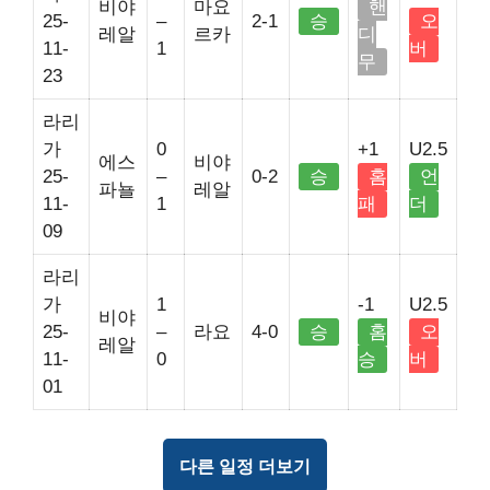
비야
마요
핸
25-
–
2-1
승
오
레알
르카
디
11-
1
버
무
23
라리
가
0
+1
U2.5
에스
비야
25-
–
0-2
승
홈
언
파뇰
레알
11-
1
패
더
09
라리
가
1
-1
U2.5
비야
25-
–
라요
4-0
승
홈
오
레알
11-
0
승
버
01
다른 일정 더보기