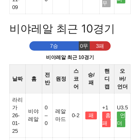
무
09
비야레알 최근 10경기
7승
0무
3패
비야레알 최근 10경기
스
핸
오
전
승/
날짜
홈
원정
코
디
버/
반
패
어
캡
언더
라리
가
0
+1
U3.5
비야
레알
26-
–
0-2
패
홈
언
레알
마드
01-
0
패
더
25