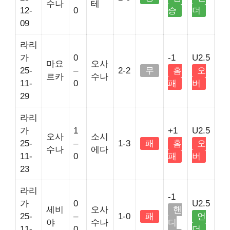
수나
테
12-
0
승
더
09
라리
가
0
-1
U2.5
마요
오사
25-
–
2-2
무
홈
오
르카
수나
11-
0
패
버
29
라리
가
1
+1
U2.5
오사
소시
25-
–
1-3
패
홈
오
수나
에다
11-
0
패
버
23
라리
-1
가
0
U2.5
세비
오사
핸
25-
–
1-0
패
언
야
수나
디
11-
0
더