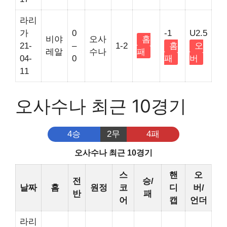
라리
가
0
-1
U2.5
비야
오사
홈
21-
–
1-2
홈
오
레알
수나
패
04-
0
패
버
11
오사수나 최근 10경기
4승
2무
4패
오사수나 최근 10경기
스
핸
오
전
승/
날짜
홈
원정
코
디
버/
반
패
어
캡
언더
라리