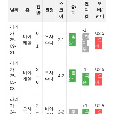
스
핸
오
전
승/
날짜
홈
원정
코
디
버/
반
패
어
캡
언더
라리
-1
가
0
U2.5
비야
오사
홈
핸
25-
–
2-1
오
레알
수나
승
디
09-
1
버
무
21
라리
가
3
-1
U2.5
비야
오사
홈
25-
–
4-2
홈
오
레알
수나
승
05-
0
승
버
03
라리
가
2
+1
U2.5
오사
비야
24-
–
2-2
무
홈
오