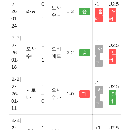
가
0
-1
U2.5
오사
26-
라요
–
1-3
승
홈
오
수나
01-
1
패
버
24
라리
-1
가
1
U2.5
오사
오비
핸
26-
–
3-2
승
오
수나
에도
디
01-
1
버
무
18
라리
-1
가
1
U2.5
지로
오사
핸
26-
–
1-0
패
언
나
수나
디
01-
0
더
무
11
라리
가
1
+1
U2.5