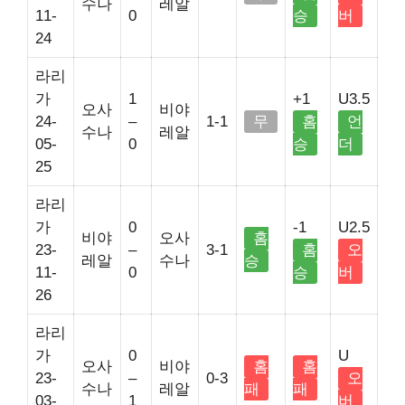
수나
레알
11-
0
승
버
24
라리
가
1
+1
U3.5
오사
비야
24-
–
1-1
무
홈
언
수나
레알
05-
0
승
더
25
라리
가
0
-1
U2.5
비야
오사
홈
23-
–
3-1
홈
오
레알
수나
승
11-
0
승
버
26
라리
가
0
U
오사
비야
홈
홈
23-
–
0-3
오
수나
레알
패
패
03-
1
버