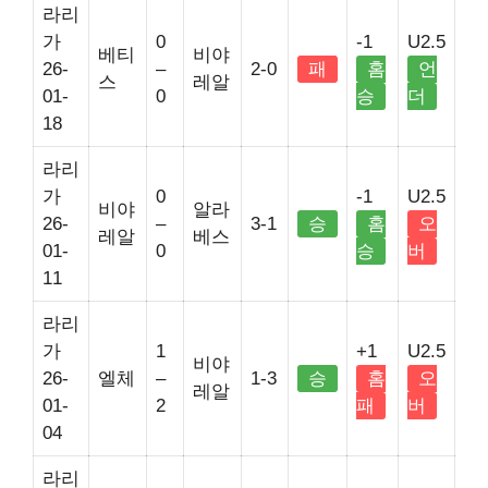
라리
가
0
-1
U2.5
베티
비야
26-
–
2-0
패
홈
언
스
레알
01-
0
승
더
18
라리
가
0
-1
U2.5
비야
알라
26-
–
3-1
승
홈
오
레알
베스
01-
0
승
버
11
라리
가
1
+1
U2.5
비야
26-
엘체
–
1-3
승
홈
오
레알
01-
2
패
버
04
라리