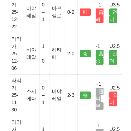
가
0
+1
U3.5
비야
바르
25-
–
0-2
패
홈
언
레알
셀로
12-
1
패
더
22
라리
가
1
-1
U2.5
비야
헤타
25-
–
2-0
승
홈
언
레알
페
12-
0
승
더
06
라리
+1
가
0
U2.5
소시
비야
핸
25-
–
2-3
승
오
에다
레알
디
11-
1
버
무
30
라리
-1
가
1
U2.5