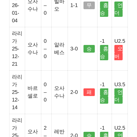
오사
빌바
26-
–
1-1
무
홈
언
수나
오
01-
0
승
더
04
라리
가
0
-1
U2.5
오사
알라
25-
–
3-0
승
홈
오
수나
베스
12-
0
승
버
21
라리
가
0
-1
U3.5
바르
오사
25-
–
2-0
패
홈
언
셀로
수나
12-
0
승
더
14
라리
가
2
-1
U2.5
오사
레반
25-
–
2-0
승
홈
언