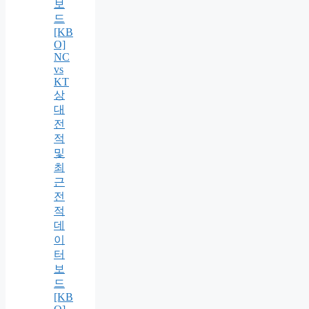
보
드
[KB
O]
NC
vs
KT
상
대
전
적
및
최
근
전
적
데
이
터
보
드
[KB