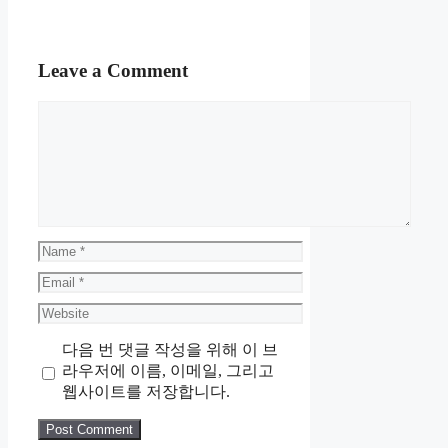
Leave a Comment
Comment
Name
Email
Website
다음 번 댓글 작성을 위해 이 브
라우저에 이름, 이메일, 그리고
웹사이트를 저장합니다.