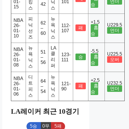
언더
01-
101
킹
닉
42
승
15
스
스
피
뉴
NBA
+1.5
62
닉
욕
U229.5
26-
112-
홈
패
–
언더
01-
107
선
닉
60
승
10
즈
스
뉴
LA
NBA
-5.5
51
클
욕
U225.5
26-
123-
홈
승
–
리
오버
01-
111
닉
56
승
08
퍼
스
디
뉴
NBA
+2.5
64
트
욕
U232.5
26-
121-
홈
패
–
언더
01-
90
피
닉
54
승
06
스
스
LA레이커 최근 10경기
5승
0무
5패