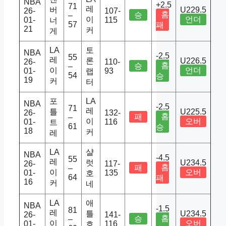
NBA
+2.5
71
레
버
U229.5
26-
107-
홈
승
–
이
언더
01-
115
너
57
패
21
커
게
LA
토
NBA
-2.5
55
레
론
U226.5
26-
110-
홈
승
–
이
언더
01-
93
랩
54
승
19
커
터
포
LA
NBA
-2.5
71
레
틀
U225.5
26-
132-
홈
패
–
이
오버
01-
116
트
61
승
18
커
레
LA
샬
NBA
-4.5
55
레
럿
U234.5
26-
117-
홈
패
–
이
오버
01-
135
호
64
패
16
커
네
LA
애
NBA
-1.5
81
레
틀
U234.5
26-
141-
홈
승
–
이
오버
01-
116
호