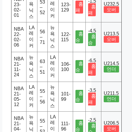
-1.5
53
레
욕
홈
U232.5
23-
123-
홈
–
이
오버
02-
129
닉
패
52
패
01
커
스
LA
뉴
NBA
-4.5
56
레
욕
홈
U213.5
22-
122-
홈
–
이
오버
02-
115
닉
승
71
승
06
커
스
뉴
LA
NBA
-6.5
63
레
욕
홈
U214.5
21-
106-
홈
–
이
언더
11-
100
닉
승
51
패
24
커
스
LA
뉴
NBA
-3.5
55
레
욕
홈
U211.5
21-
101-
홈
–
이
언더
05-
99
닉
승
56
패
12
커
스
뉴
LA
NBA
-2.5
55
레
욕
홈
U206.5
21-
111-
홈
–
이
오버
04-
96
닉
승
52
승