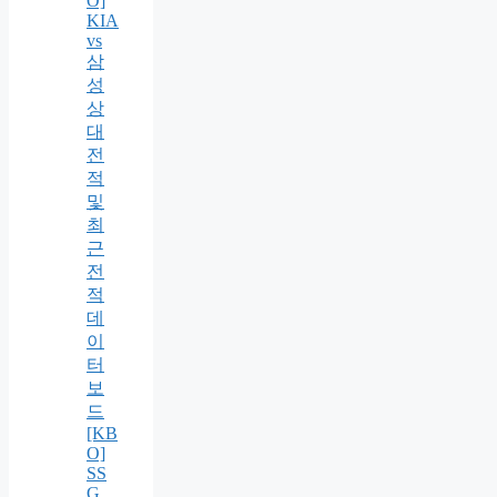
O]
KIA
vs
삼
성
상
대
전
적
및
최
근
전
적
데
이
터
보
드
[KB
O]
SS
G