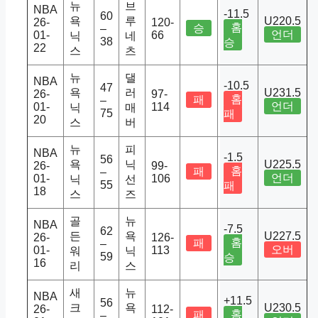
뉴
브
NBA
-11.5
60
욕
루
U220.5
26-
120-
홈
승
–
언더
01-
66
닉
네
38
승
22
스
츠
뉴
댈
NBA
-10.5
47
욕
러
U231.5
26-
97-
홈
패
–
언더
01-
114
닉
매
75
패
20
스
버
뉴
피
NBA
-1.5
56
욕
닉
U225.5
26-
99-
홈
패
–
언더
01-
106
닉
선
55
패
18
스
즈
골
뉴
NBA
-7.5
62
든
욕
U227.5
26-
126-
홈
패
–
오버
01-
113
워
닉
59
승
16
리
스
새
뉴
NBA
+11.5
56
크
욕
U230.5
26-
112-
홈
패
–