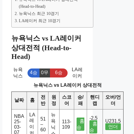
(Head-to-Head)
뉴욕닉스 최근 10경기
LA레이커 최근 10경기
뉴욕닉스 vs LA레이커
상대전적 (Head-to-
Head)
뉴욕
LA레
4승
0무
6승
닉스
이커
뉴욕닉스 vs LA레이커 상대전적
전
원
스코
승/
핸디
오버/언
날짜
홈
반
정
어
패
캡
더
LA
뉴
NBA
-2.5
51
레
욕
홈
U231.5
25-
113-
홈
–
이
언더
03-
109
닉
승
60
승
07
커
스