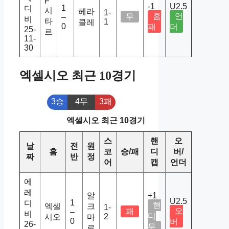
F
-1
U2.5
1
디
시
헤라
1-
홈
언
무
–
비
타
1
클레
0
패
더
25-
르
11-
30
엑셀시오 최근 10경기
3승
4무
3패
엑셀시오 최근 10경기
스
핸
오
날
전
원
홈
코
승/패
디
버/
짜
반
정
어
캡
언더
에
레
알
+1
U2.5
1
디
핸
엑셀
크
1-
오
패
–
비
디
2
시오
마
0
버
26-
무
르