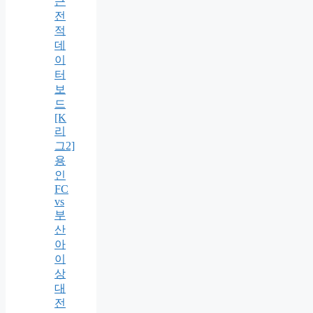
근
전
적
데
이
터
보
드
[K
리
그2]
용
인
FC
vs
부
산
아
이
상
대
전