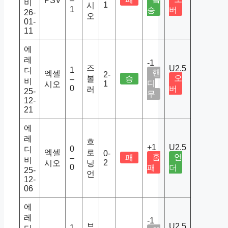
PSV
–
비
1
시
1
승
버
26-
오
01-
11
에
레
-1
즈
U2.5
1
디
핸
엑셀
2-
오
볼
승
–
비
디
1
시오
0
버
러
25-
무
12-
21
에
레
흐
+1
U2.5
0
디
엑셀
로
0-
홈
언
패
–
비
2
시오
닝
0
패
더
25-
언
12-
06
에
레
-1
브
U2.5
1