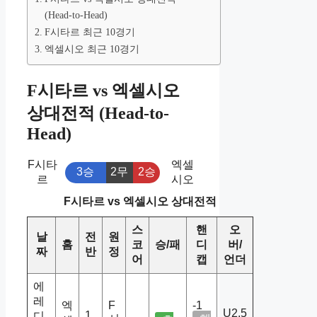
(Head-to-Head)
F시타르 최근 10경기
엑셀시오 최근 10경기
F시타르 vs 엑셀시오
상대전적 (Head-to-
Head)
F시타
엑셀
3승
2무
2승
르
시오
F시타르 vs 엑셀시오 상대전적
스
핸
오
날
전
원
홈
코
승/패
디
버/
짜
반
정
어
캡
언더
에
레
엑
F
-1
U2.5
1
디