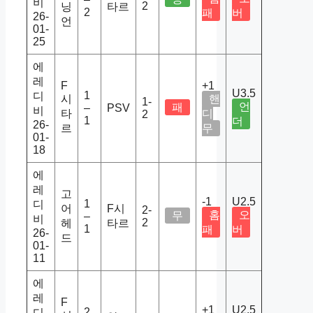
비
2
닝
타르
2
패
버
26-
언
01-
25
에
레
F
+1
U3.5
1
디
시
핸
1-
언
패
–
PSV
비
타
디
2
1
더
26-
르
무
01-
18
에
레
고
-1
U2.5
1
디
어
F시
2-
홈
오
무
–
비
2
헤
타르
1
패
버
26-
드
01-
11
에
레
F
+1
U2.5
2
디