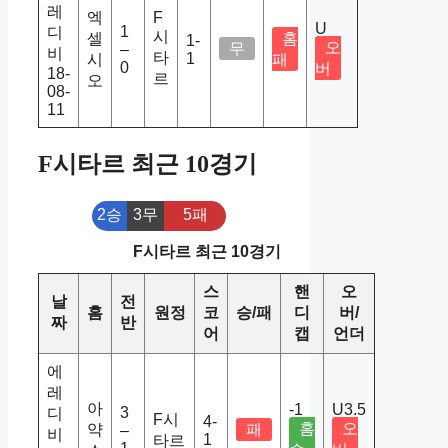
레
엑
F
U
1
디
시
셀
홈
1-
오
무
–
비
타
1
시
패
0
버
18-
르
오
08-
11
F시타르 최근 10경기
2승
3무
5패
F시타르 최근 10경기
스
핸
오
날
전
홈
원정
코
승/패
디
버/
짜
반
어
캡
언더
에
레
아
-1
U3.5
3
디
F시
4-
홈
오
약
패
–
비
1
타르