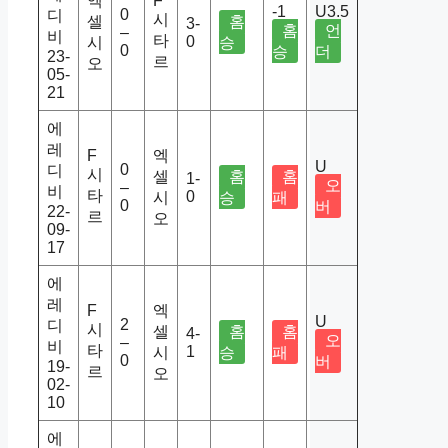
엑
F
-1
U3.5
0
디
시
셀
홈
3-
홈
언
–
비
타
0
시
승
0
승
더
23-
르
오
05-
21
에
레
F
엑
U
0
디
시
셀
홈
홈
1-
오
–
비
타
0
시
승
패
0
버
22-
르
오
09-
17
에
레
F
엑
U
2
디
시
셀
홈
홈
4-
오
–
비
타
1
시
승
패
0
버
19-
르
오
02-
10
에