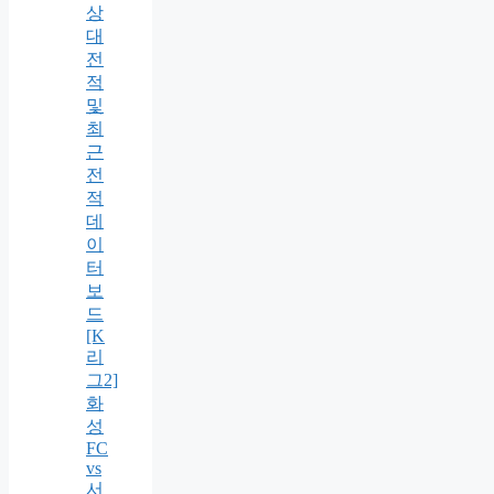
상
대
전
적
및
최
근
전
적
데
이
터
보
드
[K
리
그2]
화
성
FC
vs
서