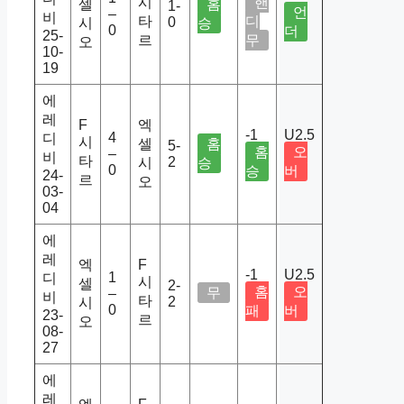
시
핸
셀
홈
1-
언
–
비
타
디
0
시
승
0
더
25-
르
무
오
10-
19
에
레
F
엑
-1
U2.5
4
디
시
셀
홈
5-
홈
오
–
비
타
2
시
승
0
승
버
24-
르
오
03-
04
에
레
엑
F
-1
U2.5
1
디
시
셀
2-
홈
오
무
–
비
타
2
시
0
패
버
23-
르
오
08-
27
에
레