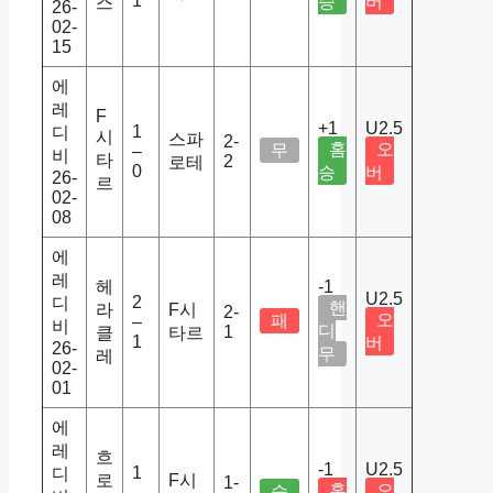
1
승
버
스
26-
02-
15
에
레
F
+1
U2.5
1
디
시
스파
2-
홈
오
무
–
비
타
2
로테
0
승
버
26-
르
02-
08
에
레
헤
-1
U2.5
2
디
핸
라
F시
2-
오
패
–
비
디
1
클
타르
1
버
26-
무
레
02-
01
에
레
흐
-1
U2.5
1
디
로
F시
1-
홈
오
승
–