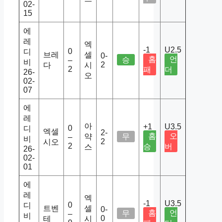
02-
15
에
레
엑
-1
U2.5
0
디
브레
셀
0-
홈
언
승
–
비
2
다
시
2
패
더
26-
오
02-
07
에
레
아
+1
U3.5
0
디
엑셀
2-
홈
오
약
무
–
비
2
시오
2
승
버
스
26-
02-
01
에
레
엑
-1
U3.5
0
디
트벤
셀
0-
홈
언
무
–
비
0
테
시