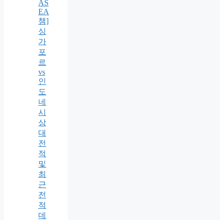
AS
EA
챔]
싱
가
포
르
vs
인
도
네
시
상
대
전
적
및
최
근
전
적
데