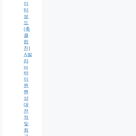
이
터
보
드
[축
클
럽
친]
A빌
라
vs
바
이
뮌
헨
상
대
전
적
및
최