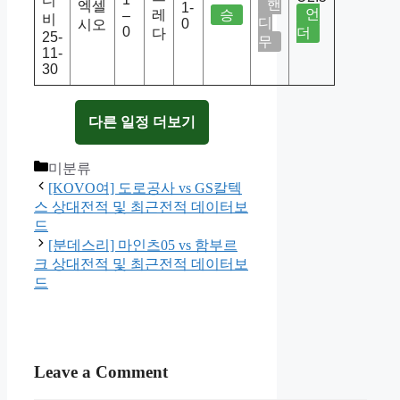
디
핸
엑셀
1-
언
레
승
–
비
디
0
시오
0
더
다
25-
무
11-
30
다른 일정 더보기
Categories
미분류
[KOVO여] 도로공사 vs GS칼텍
스 상대전적 및 최근전적 데이터보
드
[분데스리] 마인츠05 vs 함부르
크 상대전적 및 최근전적 데이터보
드
Leave a Comment