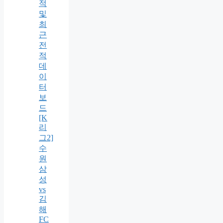
적
및
최
근
전
적
데
이
터
보
드
[K
리
그2]
수
원
삼
성
vs
김
해
FC