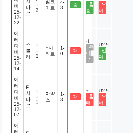
시
알크
4-
홈
오
승
–
비
타
3
마르
2
승
버
25-
르
12-
22
에
레
-1
즈
U2.5
1
디
핸
F시
1-
언
볼
패
–
비
디
0
타르
0
더
러
25-
무
12-
14
에
레
F
+1
U2.5
1
디
시
아약
1-
홈
오
패
–
비
타
3
스
1
패
버
25-
르
12-
07
에
레