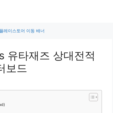
 vs 유타재즈 상대전적
터보드
d)