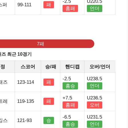
-2.5
U220.5
스퍼
99-111
패
홈패
언더
기
7패
즈 최근 10경기
원정
스코어
승/패
핸디캡
오버/언더
-2.5
U238.5
재즈
123-114
패
홈승
언더
+7.5
U236.5
트레
119-135
패
홈패
오버
-6.5
U231.5
킹스
121-93
승
홈승
언더