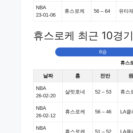
NBA
휴스로케
56 – 64
유타
23-01-06
휴스로케 최근 10경
6승
휴스로
날짜
홈
전반
NBA
샬럿호네
52 – 53
휴스
26-02-20
NBA
휴스로케
56 – 46
LA클
26-02-12
NBA
휴스로케
51 – 52
LA클