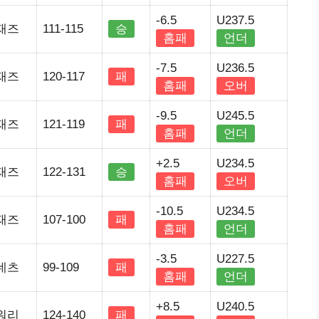
-6.5
U237.5
재즈
111-115
승
홈패
언더
-7.5
U236.5
재즈
120-117
패
홈패
오버
-9.5
U245.5
재즈
121-119
패
홈패
언더
+2.5
U234.5
재즈
122-131
승
홈패
오버
-10.5
U234.5
재즈
107-100
패
홈패
언더
-3.5
U227.5
네츠
99-109
패
홈패
언더
+8.5
U240.5
워리
124-140
패