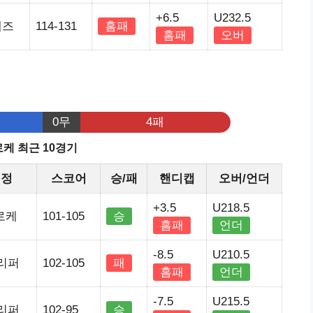
+6.5
U232.5
재즈
114-131
홈패
홈패
오버
기
0무
4패
케 최근 10경기
원정
스코어
승/패
핸디캡
오버/언더
+3.5
U218.5
로케
101-105
승
홈패
언더
-8.5
U210.5
리퍼
102-105
패
홈패
언더
-7.5
U215.5
리퍼
102-95
승