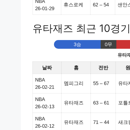
NBA
휴스로케
62 – 54
샌안
26-01-29
유타재즈 최근 10경
3승
0무
유타재
날짜
홈
전반
NBA
멤피그리
55 – 67
유타
26-02-21
NBA
유타재즈
63 – 61
포틀
26-02-13
NBA
유타재즈
71 – 44
새크
26-02-12