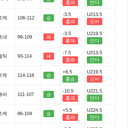
홈패
언더
-3.5
U213.5
로케
106-112
승
홈패
오버
-3.5
U219.5
호네
99-109
패
홈패
언더
-7.5
U213.5
셀틱
93-114
패
홈패
언더
+6.5
U219.5
로케
114-118
승
홈승
오버
-10.5
U221.5
매버
111-107
승
홈패
언더
+5.5
U224.5
로케
86-104
승
홈패
언더