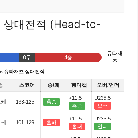
상대전적 (Head-to-
유타재
0무
4승
즈
vs 유타재즈 상대전적
정
스코어
승/패
핸디캡
오버/언더
+11.5
U235.5
로케
133-125
홈승
홈승
오버
+11.5
U235.5
로케
101-129
홈패
홈패
언더