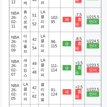
패
12
퍼
케
휴
LA
NBA
-7.5
51
클
스
U215.5
26-
102-
홈
패
–
리
언더
02-
95
로
52
패
11
퍼
케
미
LA
NBA
-8.5
42
클
네
U224.5
26-
96-
홈
승
–
리
언더
02-
115
울
54
패
09
퍼
브
새
LA
NBA
+3.5
49
클
크
U223.5
26-
111-
홈
승
–
리
오버
02-
114
킹
48
승
07
퍼
스
LA
클
NBA
+2.5
42
클
리
U222.5
26-
91-
홈
패
–
리
언더
02-
124
캐
62
패
05
퍼
벌