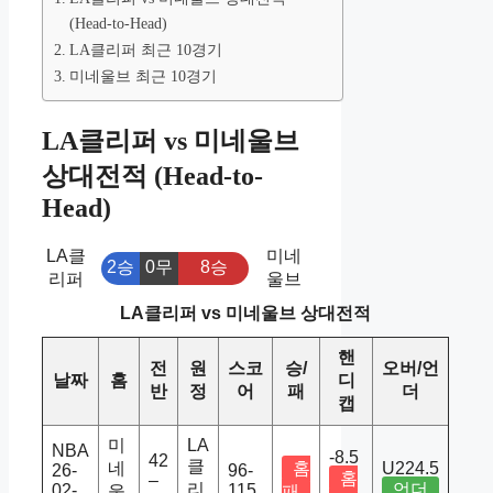
(Head-to-Head)
LA클리퍼 최근 10경기
미네울브 최근 10경기
LA클리퍼 vs 미네울브
상대전적 (Head-to-
Head)
LA클
미네
2승
0무
8승
리퍼
울브
LA클리퍼 vs 미네울브 상대전적
핸
전
원
스코
승/
오버/언
날짜
홈
디
반
정
어
패
더
캡
미
LA
NBA
-8.5
42
클
네
홈
U224.5
26-
96-
홈
–
리
언더
02-
115
울
패