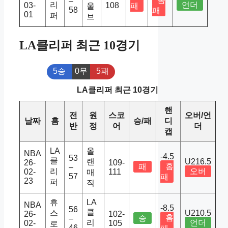
–
리
언더
03-
108
울
패
58
패
01
퍼
브
LA클리퍼 최근 10경기
5승
0무
5패
LA클리퍼 최근 10경기
핸
전
원
스코
오버/언
날짜
홈
승/패
디
반
정
어
더
캡
LA
올
NBA
-4.5
53
클
랜
U216.5
26-
109-
홈
패
–
리
오버
02-
111
매
57
패
23
퍼
직
휴
LA
NBA
-8.5
56
클
스
U210.5
26-
102-
홈
승
–
리
언더
02-
105
로
46