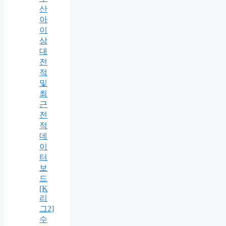
산
아
이
상
대
전
적
및
최
근
전
적
데
이
터
보
드
[K
리
그2]
수