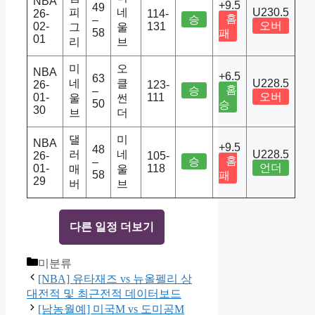
NBA
+9.5
49
피
네
U230.5
26-
114-
홈
승
–
오버
02-
131
그
울
58
패
01
리
브
미
오
NBA
+6.5
63
네
클
U228.5
26-
123-
홈
승
–
오버
01-
111
울
썬
50
승
30
브
더
댈
미
NBA
+9.5
48
러
네
U228.5
26-
105-
홈
승
–
언더
01-
118
매
울
58
패
29
버
브
다른 일정 더보기
Categories
미분류
[NBA] 유타재즈 vs 뉴올펠리 상
대전적 및 최근전적 데이터보드
[남농월예] 미국M vs 도미공M