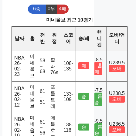
6승
0무
4패
미네울브 최근 10경기
핸
전
원
스코
오버/언
날짜
홈
승/패
디
반
정
어
더
캡
미
NBA
-8.5
필
58
네
U239.5
26-
108-
홈
패
–
라
오버
02-
135
울
68
패
76s
23
브
미
포
NBA
-7.5
61
네
틀
U238.5
26-
133-
홈
승
–
오버
02-
109
울
트
51
승
12
브
레
미
애
NBA
-9.5
81
네
틀
U236.5
26-
138-
홈
승
–
오버
02-
116
울
호
56
승
10