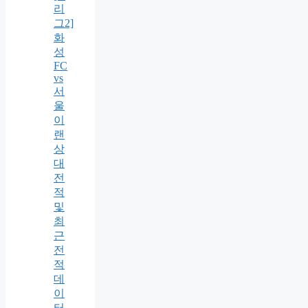
리
그2]
화
성
FC
vs
서
울
이
랜
상
대
전
적
및
최
근
전
적
데
이
터