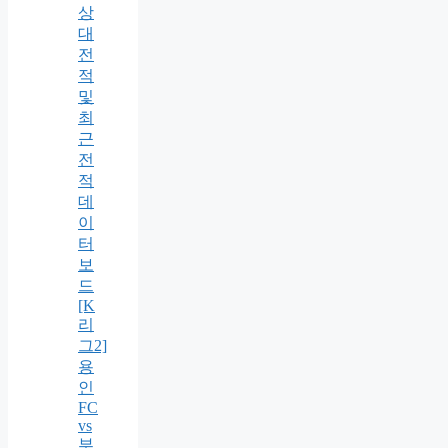
상
대
전
적
및
최
근
전
적
데
이
터
보
드
[K
리
그2]
용
인
FC
vs
부