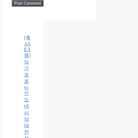
[축
AS
EA
챔]
싱
가
포
르
vs
인
도
네
시
상
대
전