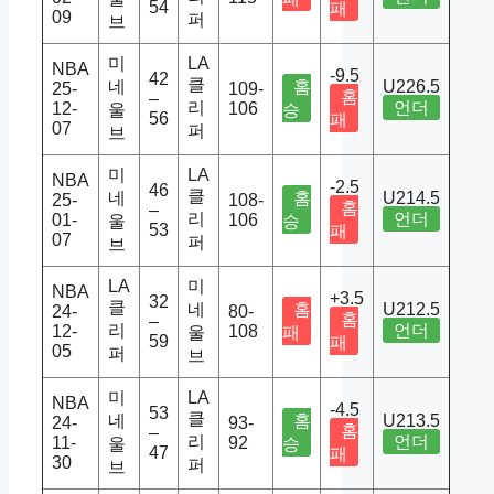
54
패
09
퍼
브
미
LA
NBA
-9.5
42
클
네
홈
U226.5
25-
109-
홈
–
리
언더
12-
106
울
승
56
패
07
퍼
브
미
LA
NBA
-2.5
46
클
네
홈
U214.5
25-
108-
홈
–
리
언더
01-
106
울
승
53
패
07
퍼
브
LA
미
NBA
+3.5
32
클
네
홈
U212.5
24-
80-
홈
–
리
언더
12-
108
울
패
59
패
05
퍼
브
미
LA
NBA
-4.5
53
클
네
홈
U213.5
24-
93-
홈
–
리
언더
11-
92
울
승
47
패
30
퍼
브