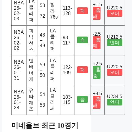
LA
NBA
+1.5
필
53
클
U220.5
26-
113-
홈
–
패
라
02-
리
128
오버
72
패
76s
03
퍼
피
LA
NBA
-2.5
43
클
닉
U212.5
26-
93-
홈
승
–
리
언더
02-
117
선
49
패
02
퍼
즈
덴
LA
NBA
+2.5
59
클
버
U220.5
26-
122-
홈
패
–
리
오버
01-
109
너
50
승
31
퍼
게
유
LA
NBA
+8.5
54
클
타
U234.5
26-
103-
홈
승
–
리
언더
01-
115
재
53
패
28
퍼
즈
미네울브 최근 10경기