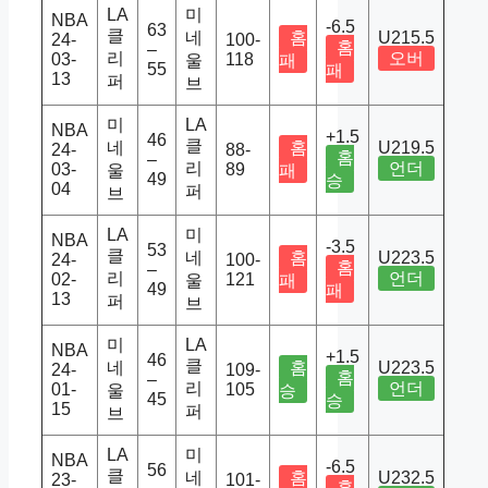
LA
미
NBA
-6.5
63
클
네
홈
U215.5
24-
100-
홈
–
리
오버
03-
118
울
패
55
패
13
퍼
브
미
LA
NBA
+1.5
46
클
네
홈
U219.5
24-
88-
홈
–
리
언더
03-
89
울
패
49
승
04
퍼
브
LA
미
NBA
-3.5
53
클
네
홈
U223.5
24-
100-
홈
–
리
언더
02-
121
울
패
49
패
13
퍼
브
미
LA
NBA
+1.5
46
클
네
홈
U223.5
24-
109-
홈
–
리
언더
01-
105
울
승
45
승
15
퍼
브
LA
미
NBA
-6.5
56
클
네
홈
U232.5
23-
101-
홈