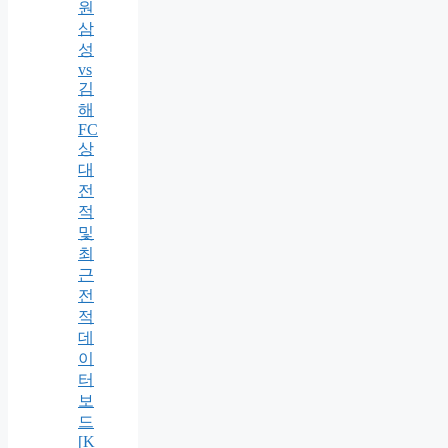
원
삼
성
vs
김
해
FC
상
대
전
적
및
최
근
전
적
데
이
터
보
드
[K