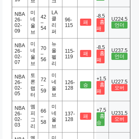
브
크
미
LA
NBA
-8.5
42
클
네
U224.5
26-
96-
홈
패
–
리
언더
02-
115
울
54
패
09
퍼
브
미
뉴
NBA
-8.5
70
네
올
U237.5
26-
115-
홈
패
–
언더
02-
119
울
펠
56
패
07
브
리
토
미
NBA
+1.5
72
론
네
U227.5
26-
126-
홈
승
–
오버
02-
128
랩
울
59
패
05
터
브
멤
미
NBA
+7.5
66
피
네
U231.5
26-
137-
홈
패
–
오버
02-
128
그
울
58
승
03
리
브
멤
미