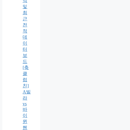
적
및
최
근
전
적
데
이
터
보
드
[축
클
럽
친]
A빌
라
vs
바
이
뮌
헨