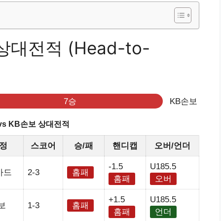
대전적 (Head-to-
7승
KB손보
vs KB손보 상대전적
정
스코어
승/패
핸디캡
오버/언더
-1.5
U185.5
카드
2-3
홈패
홈패
오버
+1.5
U185.5
보
1-3
홈패
홈패
언더