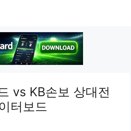
드 vs KB손보 상대전
데이터보드