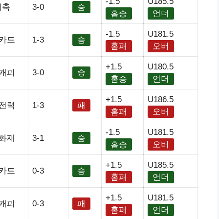
-1.5
U185.5
저축
3-0
승
홈승
언더
-1.5
U181.5
카드
1-3
승
홈패
오버
+1.5
U180.5
캐피
3-0
승
홈승
언더
+1.5
U186.5
전력
1-3
패
홈패
오버
-1.5
U181.5
화재
3-1
승
홈승
오버
+1.5
U185.5
카드
0-3
승
홈패
언더
+1.5
U181.5
캐피
0-3
패
홈패
언더