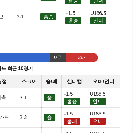
홈승
언더
+1.5
U186.5
보
3-1
홈승
홈승
언더
기
0무
2패
드 최근 10경기
원정
스코어
승/패
핸디캡
오버/언더
-1.5
U185.5
저축
3-1
승
홈승
언더
-1.5
U185.5
카드
2-3
승
홈패
오버