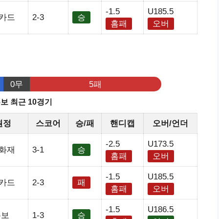
-1.5
U185.5
카드
2-3
승
홈패
오버
0무
5패
보 최근 10경기
원정
스코어
승/패
핸디캡
오버/언더
-2.5
U173.5
화재
3-1
승
홈패
오버
-1.5
U185.5
카드
2-3
패
홈패
오버
-1.5
U186.5
손보
1-3
승