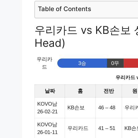
Table of Contents
우리카드 vs KB손보 상
Head)
우리카
3승
0무
드
우리카드 
날짜
홈
전반
원
KOVO남
KB손보
46 – 48
우리
26-02-21
KOVO남
우리카드
41 – 51
KB손
26-01-11