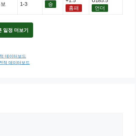
+1.5
U185.5
손보
1-3
승
홈패
언더
른 일정 더보기
전적 데이터보드
최근전적 데이터보드