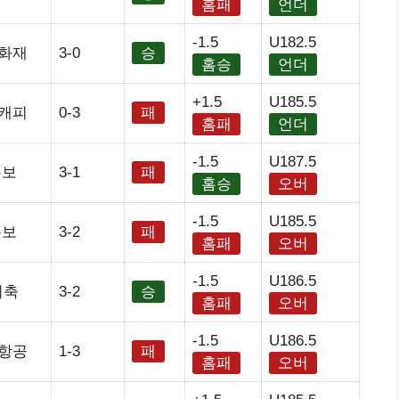
홈패
언더
-1.5
U182.5
화재
3-0
승
홈승
언더
+1.5
U185.5
캐피
0-3
패
홈패
언더
-1.5
U187.5
손보
3-1
패
홈승
오버
-1.5
U185.5
손보
3-2
패
홈패
오버
-1.5
U186.5
저축
3-2
승
홈패
오버
-1.5
U186.5
항공
1-3
패
홈패
오버