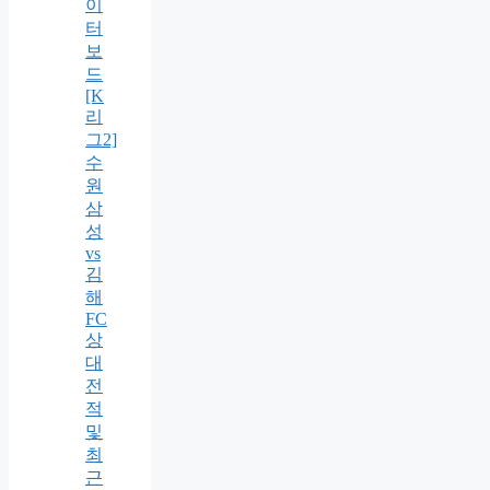
이
터
보
드
[K
리
그2]
수
원
삼
성
vs
김
해
FC
상
대
전
적
및
최
근