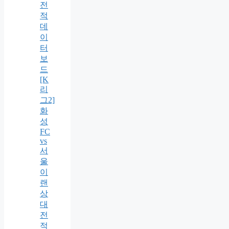
전
적
데
이
터
보
드
[K
리
그2]
화
성
FC
vs
서
울
이
랜
상
대
전
적