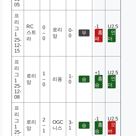
05
프
리
RC
-1
U2.5
0
그
로리
0-
스트
홈
언
–
무
1
0
앙
0
라
패
더
25-
12-
15
프
리
+1
U2.5
1
그
로리
1-
홈
언
–
리옹
승
1
0
앙
0
승
더
25-
12-
08
프
리
-1
U2.5
2
그
로리
OGC
3-
홈
오
–
승
1
니스
1
앙
1
승
버
25-