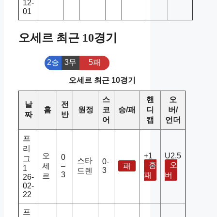
12-
01
오세르 최근 10경기
2승
3무
5패
오세르 최근 10경기
스
핸
오
날
전
홈
원정
코
승/패
디
버/
짜
반
어
캡
언더
프
리
오
+1
U2.5
0
그
스타
0-
홈
오
세
–
패
1
3
드렌
3
패
버
르
26-
02-
22
프