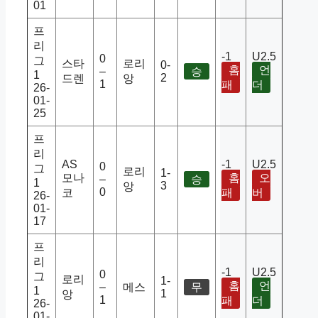
01
프
리
-1
U2.5
0
그
스타
로리
0-
홈
언
–
승
1
2
드렌
앙
1
패
더
26-
01-
25
프
리
AS
-1
U2.5
0
그
로리
1-
모나
홈
오
–
승
1
3
앙
0
코
패
버
26-
01-
17
프
리
-1
U2.5
0
그
로리
1-
홈
언
–
메스
무
1
1
앙
1
패
더
26-
01-