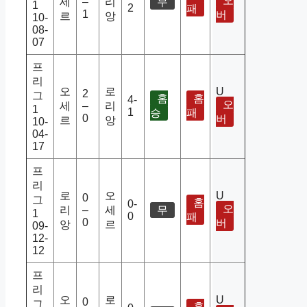
오
세
–
리
무
1
2
패
1
버
르
앙
10-
08-
07
프
리
오
로
U
2
그
홈
홈
4-
오
세
–
리
1
1
승
패
0
버
르
앙
10-
04-
17
프
리
로
오
U
0
그
홈
0-
오
리
–
세
무
1
0
패
0
버
앙
르
09-
12-
12
프
리
오
로
U
0
그
홈