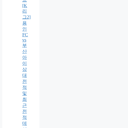
[K
리
그2]
용
인
FC
vs
부
산
아
이
상
대
전
적
및
최
근
전
적
데