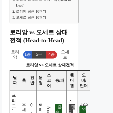
Head)
로리앙 최근 10경기
오세르 최근 10경기
로리앙 vs 오세르 상대
전적 (Head-to-Head)
로리
오세
1승
5무
4승
앙
르
로리앙 vs 오세르 상대전적
스
핸
오
날
전
원
홈
코
승/패
디
버/
짜
반
정
어
캡
언더
프
리
-1
오
로
U2.5
0
그
핸
홈
1-
언
세
–
리
1
0
디
승