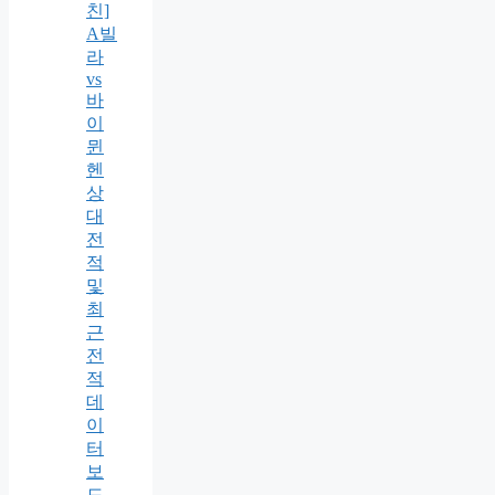
친]
A빌
라
vs
바
이
뮌
헨
상
대
전
적
및
최
근
전
적
데
이
터
보
드