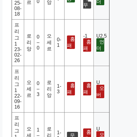
0
더
르
앙
25-
무
08-
18
프
리
로
오
-1
U2.5
0
그
홈
0-
홈
언
리
–
세
1
1
패
0
패
더
앙
르
23-
02-
26
프
리
오
로
U
0
그
홈
홈
1-
오
세
–
리
1
3
패
패
3
버
르
앙
22-
09-
16
프
리
오
로
U
1
그
홈
1-
오
세
–
리
무
1