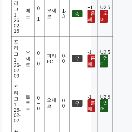
리
+1
U2.5
0
그
메
오세
1-
홈
오
–
승
1
3
스
르
1
패
버
26-
02-
16
프
리
오
-1
U2.5
0
그
파리
0-
홈
언
세
–
무
1
0
FC
0
패
더
르
26-
02-
09
프
리
툴
-1
U2.5
0
그
오세
0-
홈
언
루
–
무
1
0
르
0
패
더
즈
26-
02-
02
프