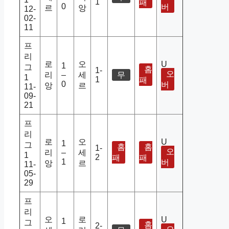
1
패
0
버
르
앙
12-
02-
11
프
리
로
오
U
1
그
홈
1-
오
리
–
세
무
1
1
패
0
버
앙
르
11-
09-
21
프
리
로
오
U
1
그
홈
홈
1-
오
리
–
세
1
2
패
패
1
버
앙
르
11-
05-
29
프
리
오
로
U
1
그
홈
2-