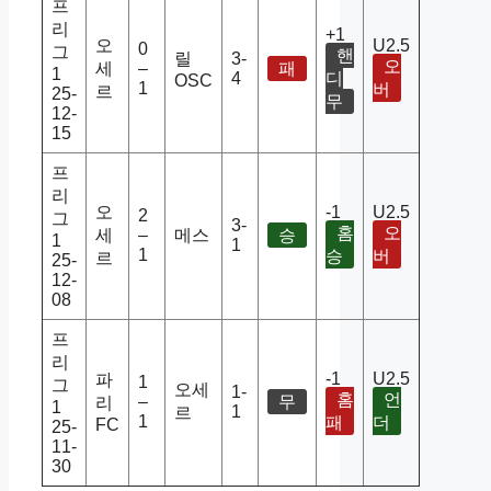
프
리
+1
오
U2.5
0
그
핸
릴
3-
오
세
–
패
1
4
디
OSC
1
버
르
25-
무
12-
15
프
리
오
-1
U2.5
2
그
3-
홈
오
세
–
메스
승
1
1
1
승
버
르
25-
12-
08
프
리
-1
U2.5
파
1
그
오세
1-
홈
언
–
무
리
1
1
르
1
패
더
FC
25-
11-
30