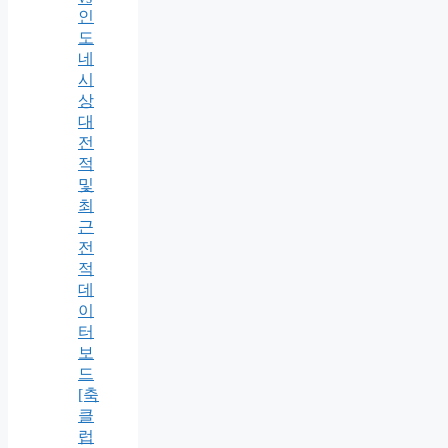
인
도
네
시
상
대
전
적
및
최
근
전
적
데
이
터
보
드
[축
클
럽