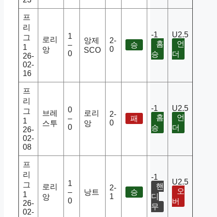
프
리
-1
U2.5
1
그
로리
앙제
2-
홈
언
–
승
1
0
앙
SCO
0
승
더
26-
02-
16
프
리
-1
U2.5
0
그
브레
로리
2-
홈
언
–
패
1
0
스투
앙
0
승
더
26-
02-
08
프
리
-1
U2.5
1
그
핸
로리
2-
오
–
낭트
승
1
1
디
앙
0
버
26-
무
02-