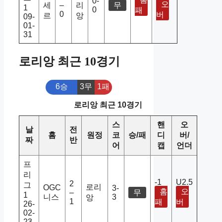
0-
오
세
–
리
무
1
0
패
0
버
르
앙
09-
01-
31
로리앙 최근 10경기
6승
3무
1패
로리앙 최근 10경기
스
핸
오
날
전
홈
원정
코
승/패
디
버/
짜
반
어
캡
언더
프
리
-1
U2.5
2
그
로리
OGC
3-
홈
오
–
무
1
니스
3
앙
1
패
버
26-
02-
23