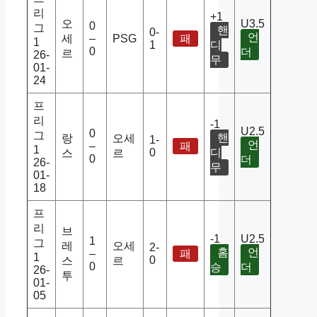
리
+1
오
U3.5
0
그
핸
0-
언
세
–
PSG
패
1
1
디
0
더
르
26-
무
01-
24
프
리
-1
U2.5
0
그
핸
랑
오세
1-
언
–
패
1
0
디
스
르
0
더
26-
무
01-
18
프
리
브
-1
U2.5
1
그
레
오세
2-
홈
언
–
패
1
0
스
르
0
승
더
26-
투
01-
05