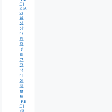
O]
KIA
vs
삼
성
상
대
전
적
및
최
근
전
적
데
이
터
보
드
[KB
O]
SS