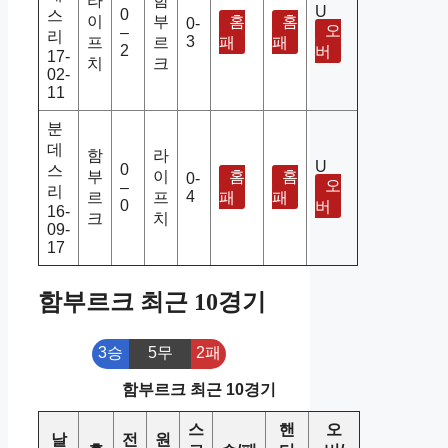
라
함
U
0
스
이
부
홈
홈
0-
오
–
리
3
프
르
패
패
2
버
17-
치
크
02-
11
분
데
함
라
U
0
스
부
이
홈
홈
0-
오
–
리
4
르
프
패
패
0
버
16-
크
치
09-
17
함부르크 최근 10경기
3승
5무
2패
함부르크 최근 10경기
스
핸
오
날
전
원