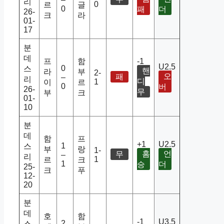
리
0
르
글
0
패
더
26-
크
라
01-
17
분
데
프
함
-1
U2.5
0
스
핸
라
부
2-
오
패
–
리
디
1
이
르
0
버
26-
무
부
크
01-
10
분
데
함
프
+1
U2.5
1
스
부
랑
1-
홈
언
무
–
리
1
르
크
1
승
더
25-
크
푸
12-
20
분
데
호
함
-1
U3.5
2
스