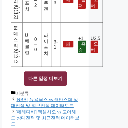
–
리
3
프
쿠
2
패
버
25-
치
젠
12-
21
분
데
U
라
+1
U2.5
0
스
베
이
3-
홈
오
패
–
리
를
1
프
0
승
버
25-
린
치
12-
13
다른 일정 더보기
Categories
미분류
[NBA] 뉴욕닉스 vs 샌안스퍼 상
대전적 및 최근전적 데이터보드
[에레디비] 엑셀시오 vs 고어헤
드 상대전적 및 최근전적 데이터보
드