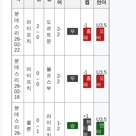
어
캡
언더
분
데
라
도
-1
U3.5
2
스
이
르
2-
홈
오
무
–
리
2
프
트
0
패
버
26-
치
문
02-
22
분
데
라
볼
-1
U3.5
0
스
이
프
2-
홈
오
무
–
리
2
프
스
0
패
버
26-
치
부
02-
16
분
데
라
+1
U3.5
0
스
핸
쾰
이
1-
언
승
–
리
디
2
른
프
1
더
26-
무
치