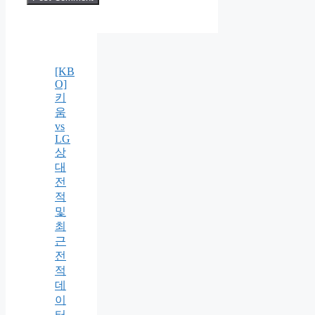
[KB
O]
키
움
vs
LG
상
대
전
적
및
최
근
전
적
데
이
터