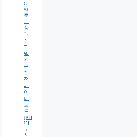
G
vs
롯
데
상
대
전
적
및
최
근
전
적
데
이
터
보
드
[KB
O]
두
산