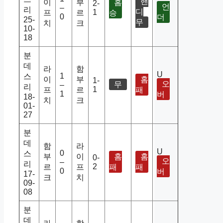
핸
이
부
홈
2-
언
–
리
디
1
프
르
승
0
더
25-
무
치
크
10-
18
분
데
라
함
U
1
스
이
부
홈
1-
오
무
–
리
1
프
르
패
1
버
18-
치
크
01-
27
분
데
함
라
U
0
스
부
이
홈
홈
0-
오
–
리
2
르
프
패
패
0
버
17-
크
치
09-
08
분
데