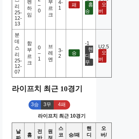
펜
부
4-
홈
오
패
–
리
1
하
르
0
승
버
25-
임
크
12-
13
분
데
함
-1
브
U2.5
0
스
핸
부
3-
오
레
승
–
리
디
2
르
1
버
멘
25-
무
크
12-
07
라이프치 최근 10경기
3승
3무
4패
라이프치 최근 10경기
스
핸
오
날
전
원
홈
코
승/패
디
버/
짜
반
정