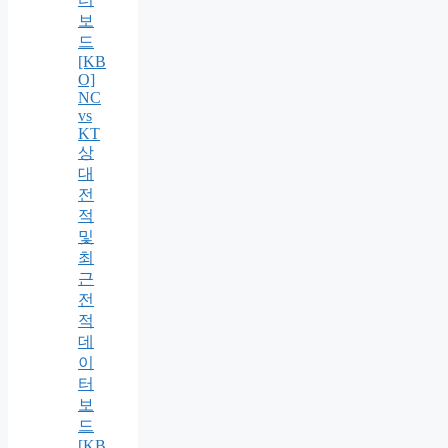
보
드
[KB
O]
NC
vs
KT
상
대
전
적
및
최
근
전
적
데
이
터
보
드
[KB