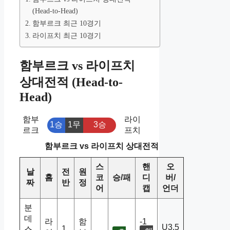
(Head-to-Head)
함부르크 최근 10경기
라이프치 최근 10경기
함부르크 vs 라이프치
상대전적 (Head-to-
Head)
함부
라이
1승
1무
3승
르크
프치
함부르크 vs 라이프치 상대전적
스
핸
오
날
전
원
홈
코
승/패
디
버/
짜
반
정
어
캡
언더
분
데
라
함
-1
U3.5
1
스