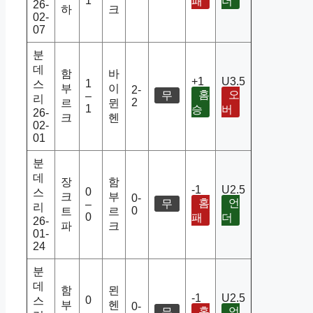
1
패
더
26-
하
크
02-
07
분
데
함
바
+1
U3.5
1
스
부
이
2-
홈
오
무
–
리
2
르
뮌
1
승
버
26-
크
헨
02-
01
분
데
장
함
-1
U2.5
0
스
크
부
0-
홈
언
무
–
리
0
트
르
0
패
더
26-
파
크
01-
24
분
데
함
묀
-1
U2.5
0
스
부
헨
0-
홈
언
무
–