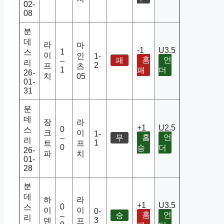
02-
08
분
데
라
마
-1
U3.5
1
스
이
인
1-
홈
언
패
–
리
2
프
츠
1
패
더
26-
치
05
01-
31
분
데
장
라
+1
U2.5
0
스
크
이
1-
홈
언
무
–
리
1
트
프
0
승
더
26-
파
치
01-
28
분
데
하
라
+1
U3.5
0
스
이
이
0-
홈
언
승
–
리
3
덴
프