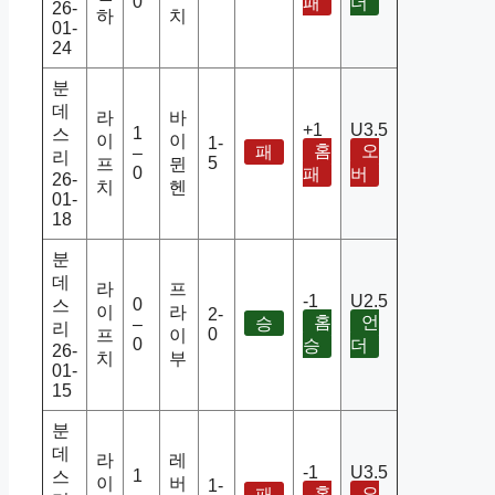
0
패
더
26-
하
치
01-
24
분
데
라
바
+1
U3.5
1
스
이
이
1-
홈
오
패
–
리
5
프
뮌
0
패
버
26-
치
헨
01-
18
분
데
라
프
-1
U2.5
0
스
이
라
2-
홈
언
승
–
리
0
프
이
0
승
더
26-
치
부
01-
15
분
데
라
레
-1
U3.5
1
스
이
버
1-
홈
오
패