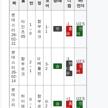
홈
코
승/패
디
버/
짜
반
정
어
캡
언더
분
데
함
마
-1
U2.5
1
스
부
인
1-
홈
언
무
–
리
1
르
츠
0
패
더
26-
05
크
02-
21
분
데
함
U
-1
U2.5
2
스
베
핸
부
3-
오
승
–
리
를
디
2
르
1
버
26-
린
무
크
02-
14
분
데
하
함
+1
U2.5
0
스
이
부
0-
홈
언
승
–
리
2
덴
르