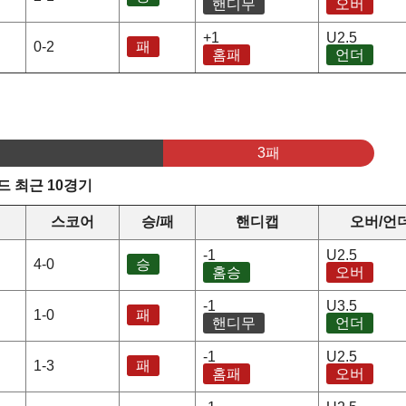
핸디무
오버
+1
U2.5
0-2
패
홈패
언더
3패
 최근 10경기
스코어
승/패
핸디캡
오버/언
-1
U2.5
4-0
승
홈승
오버
-1
U3.5
1-0
패
핸디무
언더
-1
U2.5
1-3
패
홈패
오버