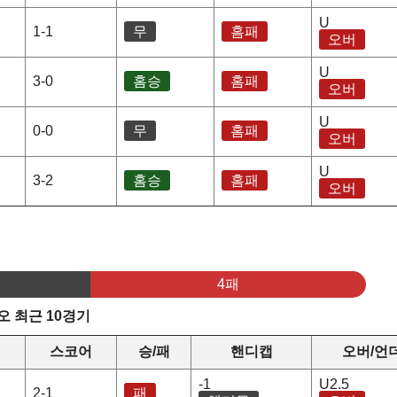
U
1-1
무
홈패
오버
U
3-0
홈승
홈패
오버
U
0-0
무
홈패
오버
U
3-2
홈승
홈패
오버
4패
 최근 10경기
스코어
승/패
핸디캡
오버/언
-1
U2.5
2-1
패