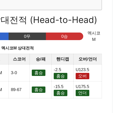
전적 (Head-to-Head)
멕시코
0무
0승
M
s 멕시코M 상대전적
정
스코어
승/패
핸디캡
오버/언더
-2.5
U123.5
M
3-0
홈승
홈승
오버
-15.5
U175.5
M
89-67
홈승
홈승
언더