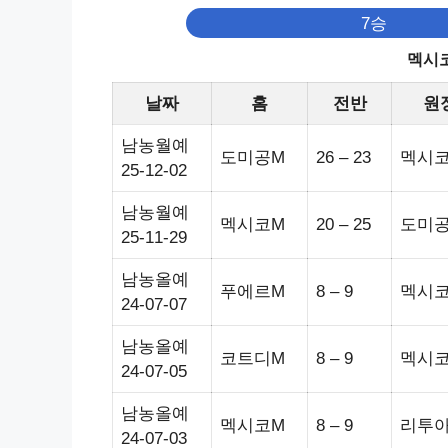
7승
멕시코
날짜
홈
전반
원
남농월예
도미공M
26 – 23
멕시
25-12-02
남농월예
멕시코M
20 – 25
도미
25-11-29
남농올예
푸에르M
8 – 9
멕시
24-07-07
남농올예
코트디M
8 – 9
멕시
24-07-05
남농올예
멕시코M
8 – 9
리투
24-07-03