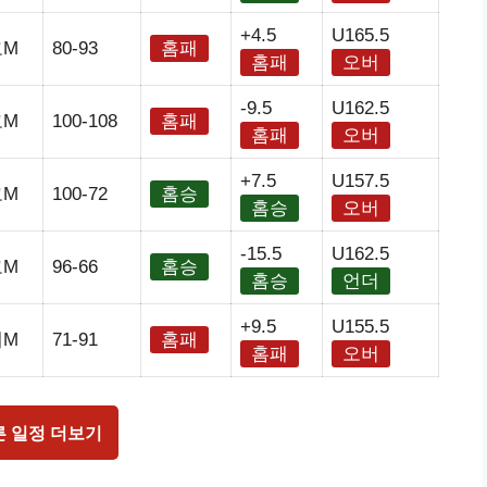
+4.5
U165.5
코M
80-93
홈패
홈패
오버
-9.5
U162.5
코M
100-108
홈패
홈패
오버
+7.5
U157.5
코M
100-72
홈승
홈승
오버
-15.5
U162.5
코M
96-66
홈승
홈승
언더
+9.5
U155.5
네M
71-91
홈패
홈패
오버
른 일정 더보기