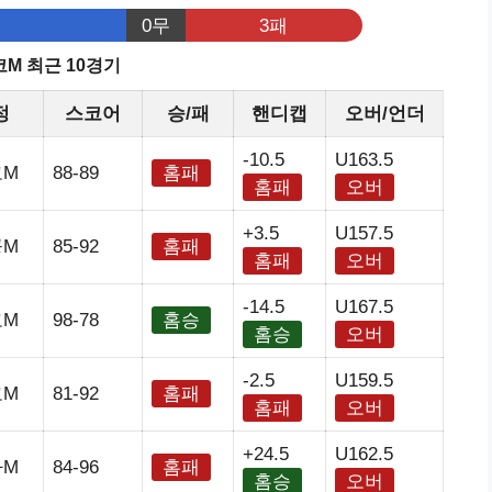
0무
3패
M 최근 10경기
정
스코어
승/패
핸디캡
오버/언더
-10.5
U163.5
코M
88-89
홈패
홈패
오버
+3.5
U157.5
공M
85-92
홈패
홈패
오버
-14.5
U167.5
코M
98-78
홈승
홈승
오버
-2.5
U159.5
코M
81-92
홈패
홈패
오버
+24.5
U162.5
아M
84-96
홈패
홈승
오버