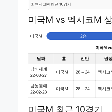
멕시코M 최근 10경기
미국M vs 멕시코M 상대
미국M
2승
미국M v
날짜
홈
전반
원
남배세계
미국M
28 – 24
멕시코
22-08-27
남농월예
미국M
28 – 24
멕시코
22-02-28
미국M 최근 10경기