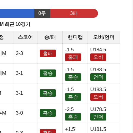
0무
3패
M 최근 10경기
정
스코어
승/패
핸디캡
오버/언더
-1.5
U184.5
리M
2-3
홈패
홈패
오버
-1.5
U183.5
베M
3-1
홈승
홈승
언더
-1.5
U183.5
M
3-1
홈승
홈승
오버
-2.5
U178.5
투M
3-0
홈승
홈승
언더
+1.5
U181.5
M
0-3
홈패