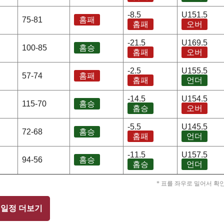
-8.5
U151.5
75-81
홈패
홈패
오버
-21.5
U169.5
100-85
홈승
홈패
오버
-2.5
U155.5
57-74
홈패
홈패
언더
-14.5
U154.5
115-70
홈승
홈승
오버
-5.5
U145.5
72-68
홈승
홈패
언더
-11.5
U157.5
94-56
홈승
홈승
언더
* 표를 좌우로 밀어서 확
 일정 더보기