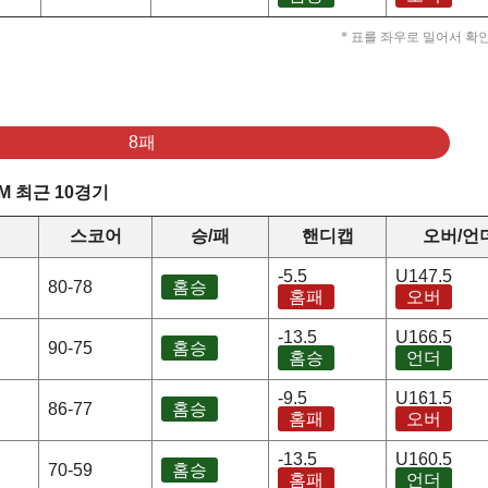
* 표를 좌우로 밀어서 확
8패
 최근 10경기
스코어
승/패
핸디캡
오버/언
-5.5
U147.5
80-78
홈승
홈패
오버
-13.5
U166.5
90-75
홈승
홈승
언더
-9.5
U161.5
86-77
홈승
홈패
오버
-13.5
U160.5
70-59
홈승
홈패
언더