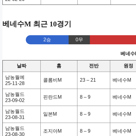
베네수M 최근 10경기
2승
0무
베네수M
날짜
홈
전반
원정
남농월예
콜롬비M
23 – 21
베네수M
25-11-28
남농월드
핀란드M
8 – 9
베네수M
23-09-02
남농월드
일본M
8 – 9
베네수M
23-08-31
남농월드
조지아M
8 – 9
베네수M
23-08-30