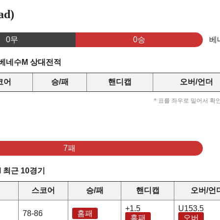
d)
0무
0승
베
 베네수M 상대전적
코어
승/패
핸디캡
오버/언더
* 표를 좌우로 밀어서 확
7패
 최근 10경기
스코어
승/패
핸디캡
오버/언
+1.5
U153.5
78-86
홈패
홈패
오버