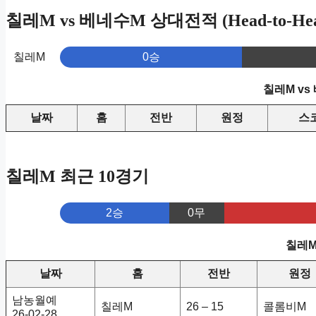
칠레M vs 베네수M 상대전적 (Head-to-Hea
칠레M
0승
칠레M vs
날짜
홈
전반
원정
스
칠레M 최근 10경기
2승
0무
칠레M
날짜
홈
전반
원정
남농월예
칠레M
26 – 15
콜롬비M
26-02-28