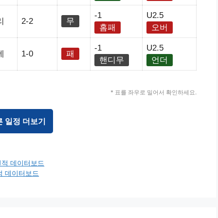
-1
U2.5
리
2-2
무
홈패
오버
-1
U2.5
네
1-0
패
핸디무
언더
* 표를 좌우로 밀어서 확인하세요.
른 일정 더보기
근전적 데이터보드
전적 데이터보드