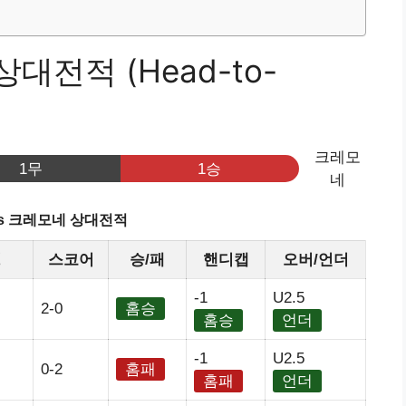
대전적 (Head-to-
크레모
1무
1승
네
vs 크레모네 상대전적
정
스코어
승/패
핸디캡
오버/언더
-1
U2.5
2-0
홈승
홈승
언더
-1
U2.5
0-2
홈패
홈패
언더