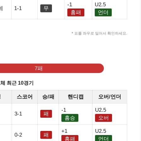
-1
U2.5
네
1-1
무
홈패
언더
* 표를 좌우로 밀어서 확인하세요.
7패
체 최근 10경기
정
스코어
승/패
핸디캡
오버/언더
-1
U2.5
3-1
패
홈승
오버
+1
U2.5
0-2
패
홈패
언더