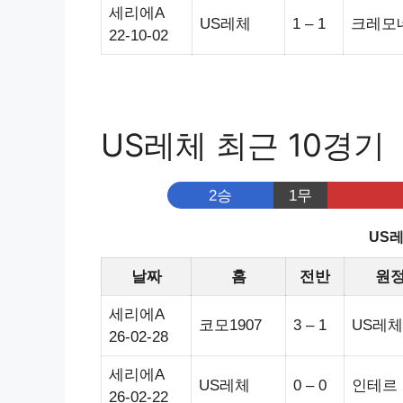
세리에A
US레체
1 – 1
크레모
22-10-02
US레체 최근 10경기
2승
1무
US레
날짜
홈
전반
원
세리에A
코모1907
3 – 1
US레체
26-02-28
세리에A
US레체
0 – 0
인테르
26-02-22