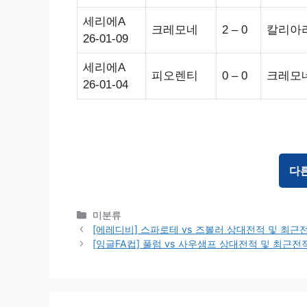
세리에A
크레모네
2 – 0
칼리아
26-01-09
세리에A
피오렌티
0 – 0
크레모
26-01-04
다
Categories
미분류
[에레디비] 스파로테 vs 즈볼러 상대전적 및 최
[잉글FA컵] 풀럼 vs 사우샘프 상대전적 및 최근