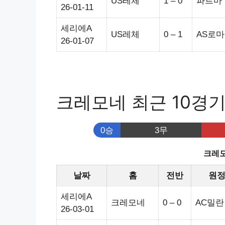
US레체
1 – 0
파르마
26-01-11
세리에A
US레체
0 – 1
AS로마
26-01-07
크레모네 최근 10경
0승
3무
크레모
날짜
홈
전반
원
세리에A
크레모네
0 – 0
AC밀란
26-03-01