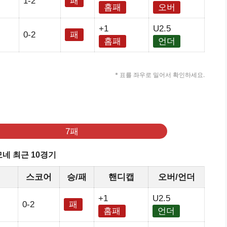
1-2
패
홈패
오버
+1
U2.5
0-2
패
홈패
언더
* 표를 좌우로 밀어서 확인하세요.
기
7패
네 최근 10경기
정
스코어
승/패
핸디캡
오버/언더
+1
U2.5
0-2
패
홈패
언더