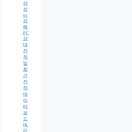
삼
성
vs
김
해
FC
상
대
전
적
및
최
근
전
적
데
이
터
보
드
[K
리