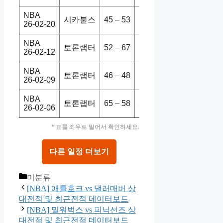
NBA
시카불스
45 – 53
토론랩터
101-110
26-02-20
NBA
토론랩터
52 – 67
디트피스
95-113
26-02-12
NBA
토론랩터
46 – 48
인디페이
122-104
26-02-09
NBA
토론랩터
65 – 58
시카불스
123-107
26-02-06
* 표를 좌우로 밀어서 확인하세요.
다른 일정 더보기
Categories
미분류
[NBA] 애틀호크 vs 댈러매버 상
대전적 및 최근전적 데이터보드
[NBA] 밀워벅스 vs 피닉선즈 상
대전적 및 최근전적 데이터보드