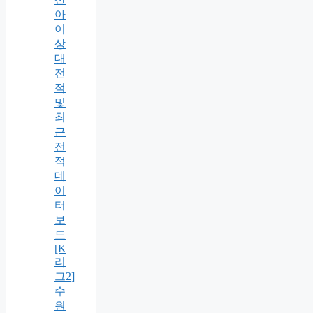
아
이
상
대
전
적
및
최
근
전
적
데
이
터
보
드
[K
리
그2]
수
원