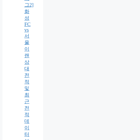
그2]
화
성
FC
vs
서
울
이
랜
상
대
전
적
및
최
근
전
적
데
이
터