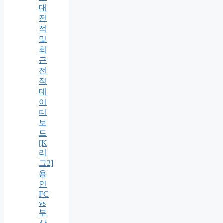
대
전
적
및
최
근
전
적
데
이
터
보
드
[K
리
그2]
용
인
FC
vs
부
산