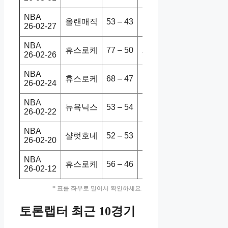
NBA
올랜매직
53 – 43
휴스로케
108-113
26-02-27
NBA
휴스로케
77 – 50
새크킹스
128-97
26-02-26
NBA
휴스로케
68 – 47
유타재즈
125-105
26-02-24
NBA
뉴욕닉스
53 – 54
휴스로케
108-106
26-02-22
NBA
샬럿호네
52 – 53
휴스로케
101-105
26-02-20
NBA
휴스로케
56 – 46
LA클리퍼
102-105
26-02-12
* 표를 좌우로 밀어서 확인하세요.
토론랩터 최근 10경기