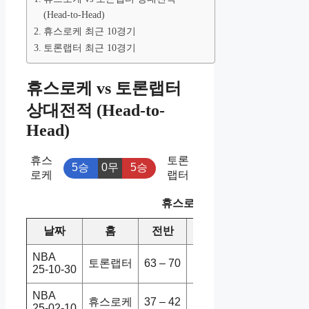
(Head-to-Head)
휴스로케 최근 10경기
토론랩터 최근 10경기
휴스로케 vs 토론랩터
상대전적 (Head-to-
Head)
휴스
토론
5승
0무
5승
로케
랩터
휴스로케 vs 토론랩터 상대전
날짜
홈
전반
원정
스코어
NBA
토론랩터
63 – 70
휴스로케
121-139
25-10-30
NBA
휴스로케
37 – 42
토론랩터
94-87
25-02-10