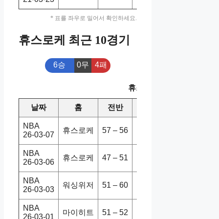
* 표를 좌우로 밀어서 확인하세요.
휴스로케 최근 10경기
6승
0무
4패
휴스로케 최근 10경기
날짜
홈
전반
원정
스코어
NBA
휴스로케
57 – 56
포틀트레
106-99
26-03-07
NBA
휴스로케
47 – 51
골든워리
113-115
26-03-06
NBA
워싱위저
51 – 60
휴스로케
118-123
26-03-03
NBA
마이히트
51 – 52
휴스로케
115-105
26-03-01