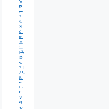
및
최
근
전
적
데
이
터
보
드
[축
클
럽
친]
A빌
라
vs
바
이
뮌
헨
상