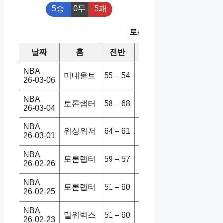
5승
0무
5패
토론랩터 최근 10경기
날짜
홈
전반
원정
스코어
승
NBA
미네울브
55 – 54
토론랩터
115-107
26-03-06
NBA
토론랩터
58 – 68
뉴욕닉스
95-111
26-03-04
NBA
워싱위저
64 – 61
토론랩터
125-134
26-03-01
NBA
토론랩터
59 – 57
샌안스퍼
107-110
26-02-26
NBA
토론랩터
51 – 60
오클썬더
107-116
26-02-25
NBA
밀워벅스
51 – 60
토론랩터
94-122
26-02-23