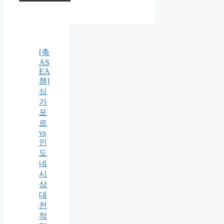
[축
AS
EA
챔]
싱
가
포
르
vs
인
도
네
시
상
대
전
적