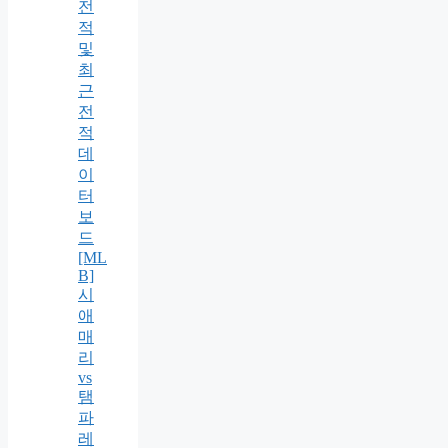
전
적
및
최
근
전
적
데
이
터
보
드
[ML
B]
시
애
매
리
vs
탬
파
레