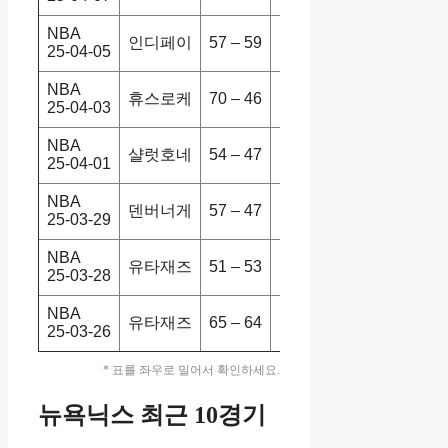
NBA
인디페이
57 – 59
유타재즈
140-112
25-04-05
NBA
휴스로케
70 – 46
유타재즈
143-105
25-04-03
NBA
샬럿호네
54 – 47
유타재즈
110-106
25-04-01
NBA
덴버너게
57 – 47
유타재즈
129-93
25-03-29
NBA
유타재즈
51 – 53
휴스로케
110-121
25-03-28
NBA
유타재즈
65 – 64
멤피그리
103-140
25-03-26
* 표를 좌우로 밀어서 확인하세요.
뉴욕닉스 최근 10경기