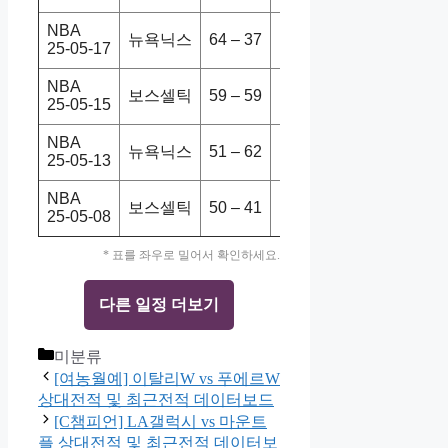
NBA
뉴욕닉스
64 – 37
보스셀틱
119-81
25-05-17
NBA
보스셀틱
59 – 59
뉴욕닉스
127-102
25-05-15
NBA
뉴욕닉스
51 – 62
보스셀틱
121-113
25-05-13
NBA
보스셀틱
50 – 41
뉴욕닉스
90-91
25-05-08
* 표를 좌우로 밀어서 확인하세요.
다른 일정 더보기
Categories
미분류
[여농월예] 이탈리W vs 푸에르W
상대전적 및 최근전적 데이터보드
[C챔피언] LA갤럭시 vs 마운트
플 상대전적 및 최근전적 데이터보