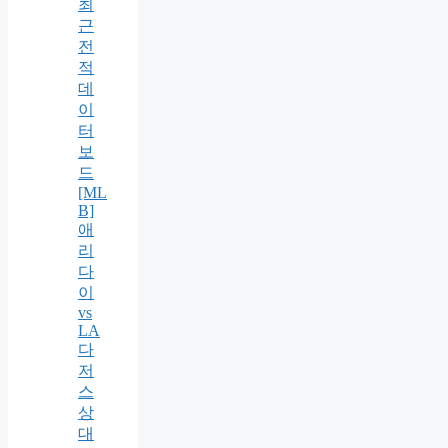
최
근
전
적
데
이
터
보
드
[ML
B]
애
리
다
이
vs
LA
다
저
스
상
대