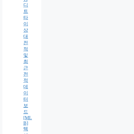
디
트
타
이
상
대
전
적
및
최
근
전
적
데
이
터
보
드
[ML
B]
텍