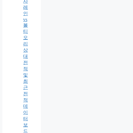
사
레
인
vs
볼
티
오
리
상
대
전
적
및
최
근
전
적
데
이
터
보
드