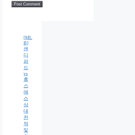
[ML
B]
샌
디
파
드
vs
휴
스
애
스
상
대
전
적
및