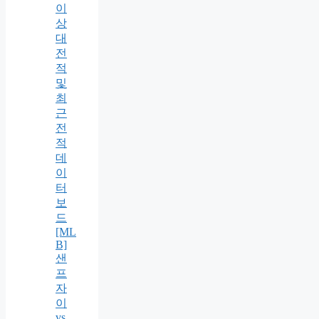
이
상
대
전
적
및
최
근
전
적
데
이
터
보
드
[ML
B]
샌
프
자
이
vs