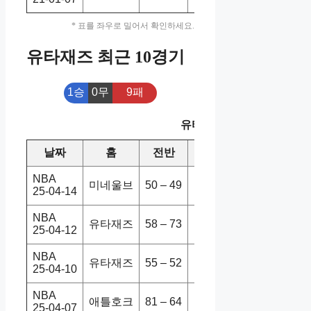
* 표를 좌우로 밀어서 확인하세요.
유타재즈 최근 10경기
1승
0무
9패
유타재즈 최근 10경기
날짜
홈
전반
원정
스코어
승
NBA
미네울브
50 – 49
유타재즈
116-105
25-04-14
NBA
유타재즈
58 – 73
오클썬더
111-145
25-04-12
NBA
유타재즈
55 – 52
포틀트레
133-126
25-04-10
NBA
애틀호크
81 – 64
유타재즈
147-134
25-04-07