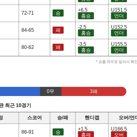
+6.5
U151.5
72-71
승
홈승
언더
-2.5
U152.5
84-65
패
홈승
언더
-3.5
U155.5
80-62
패
홈승
언더
* 표를 좌우로 밀어서 확
0무
3패
 최근 10경기
정
스코어
승/패
핸디캡
오버/언
+1.5
U166.5
86-91
승
홈패
오버