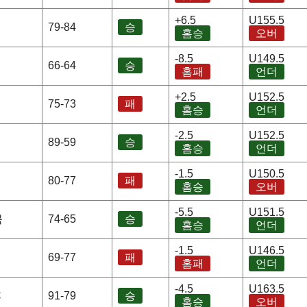
+6.5
U155.5
79-84
승
홈승
오버
-8.5
U149.5
66-64
승
홈패
언더
+2.5
U152.5
75-73
패
홈승
언더
-2.5
U152.5
89-59
승
홈승
언더
-1.5
U150.5
80-77
패
홈승
오버
-5.5
U151.5
붐
74-65
승
홈승
언더
-1.5
U146.5
69-77
패
홈패
언더
-4.5
U163.5
C
91-79
승
홈승
오버