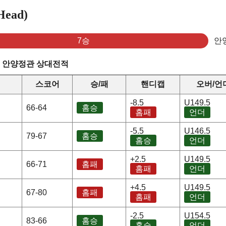
ead)
7승
안
s 안양정관 상대전적
스코어
승/패
핸디캡
오버/언
-8.5
U149.5
66-64
홈승
홈패
언더
-5.5
U146.5
79-67
홈승
홈승
언더
+2.5
U149.5
66-71
홈패
홈패
언더
+4.5
U149.5
67-80
홈패
홈패
언더
-2.5
U154.5
83-66
홈승
홈승
언더