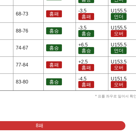
-3.5
U155.5
68-73
홈패
홈패
언더
-3.5
U155.5
88-76
홈승
홈승
오버
+6.5
U155.5
74-67
홈승
홈승
언더
+2.5
U153.5
77-84
홈패
홈패
오버
-4.5
U151.5
83-80
홈승
홈패
오버
* 표를 좌우로 밀어서 확
8패