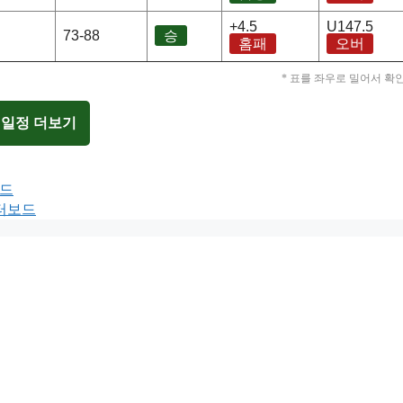
+4.5
U147.5
73-88
승
홈패
오버
* 표를 좌우로 밀어서 확
 일정 더보기
보드
이터보드