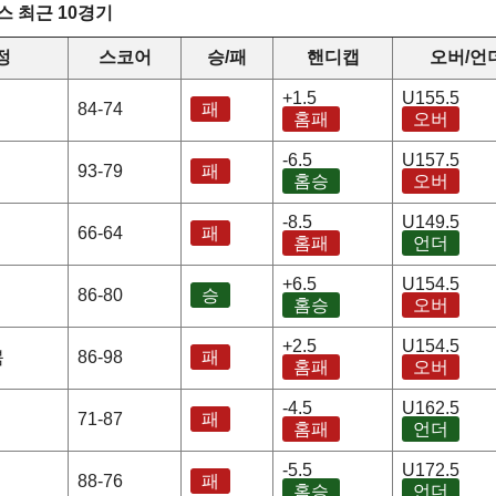
 최근 10경기
정
스코어
승/패
핸디캡
오버/언
+1.5
U155.5
84-74
패
홈패
오버
-6.5
U157.5
93-79
패
홈승
오버
-8.5
U149.5
66-64
패
홈패
언더
+6.5
U154.5
86-80
승
홈승
오버
+2.5
U154.5
붐
86-98
패
홈패
오버
-4.5
U162.5
71-87
패
홈패
언더
-5.5
U172.5
88-76
패
홈승
언더