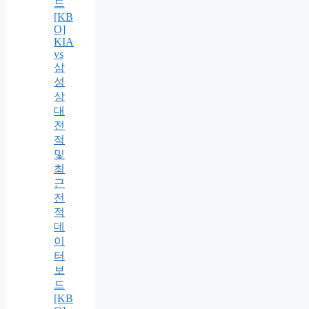
드
[KB
O]
KIA
vs
삼
성
상
대
전
적
및
최
근
전
적
데
이
터
보
드
[KB