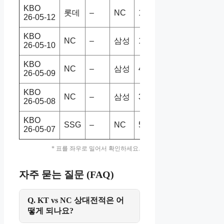
+2.5
KBO
롯데
–
NC
1-8
홈패
26-05-12
홈
+2.5
KBO
NC
–
삼성
1-11
홈패
26-05-10
홈
+2.5
KBO
NC
–
삼성
4-5
홈패
26-05-09
홈
0
KBO
NC
–
삼성
3-4
홈패
26-05-08
홈
-2.5
KBO
SSG
–
NC
5-10
홈패
26-05-07
홈
* 표를 좌우로 밀어서 확인하세요.
자주 묻는 질문 (FAQ)
Q. KT vs NC 상대전적은 어
떻게 되나요?