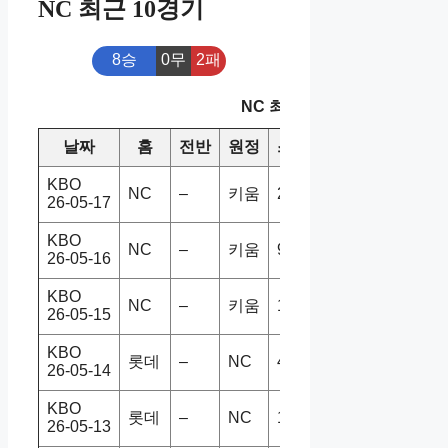
NC 최근 10경기
8승
0무
2패
NC 최근 10경기
날짜
홈
전반
원정
스코어
승/패
핸디
-2.5
KBO
NC
–
키움
2-3
홈패
26-05-17
홈
-2.5
KBO
NC
–
키움
9-2
홈승
26-05-16
홈
0
KBO
NC
–
키움
1-4
홈패
26-05-15
홈
-2.5
KBO
롯데
–
NC
4-5
홈패
26-05-14
홈
0
KBO
롯데
–
NC
10-5
홈승
26-05-13
홈