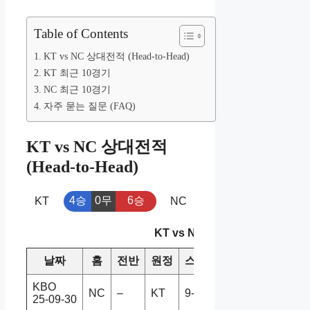
Table of Contents
KT vs NC 상대전적 (Head-to-Head)
KT 최근 10경기
NC 최근 10경기
자주 묻는 질문 (FAQ)
KT vs NC 상대전적
(Head-to-Head)
4승
0무
6승
KT
NC
KT vs NC 상대전적
날짜
홈
전반
원정
스코어
승/패
핸디
+2.5
KBO
NC
–
KT
9-4
홈승
25-09-30
홈승