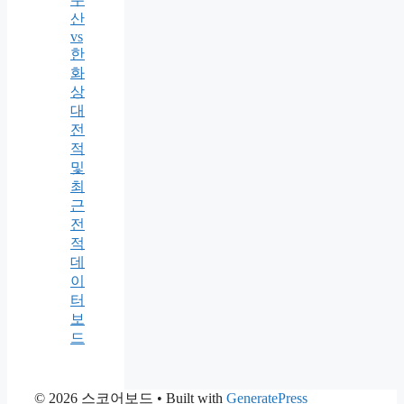
산
vs
한
화
상
대
전
적
및
최
근
전
적
데
이
터
보
드
© 2026 스코어보드
• Built with
GeneratePress