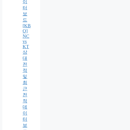
이
터
보
드
[KB
O]
NC
vs
KT
상
대
전
적
및
최
근
전
적
데
이
터
보