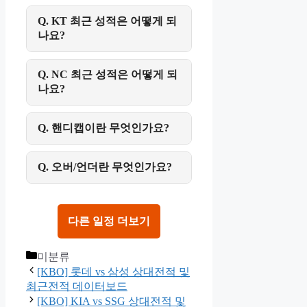
Q. KT 최근 성적은 어떻게 되
나요?
Q. NC 최근 성적은 어떻게 되
나요?
Q. 핸디캡이란 무엇인가요?
Q. 오버/언더란 무엇인가요?
다른 일정 더보기
Categories
미분류
[KBO] 롯데 vs 삼성 상대전적 및
최근전적 데이터보드
[KBO] KIA vs SSG 상대전적 및