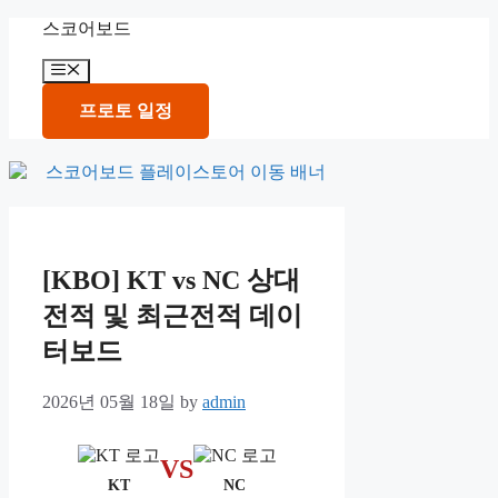
Skip
스코어보드
to
content
Menu
프로토 일정
[KBO] KT vs NC 상대
전적 및 최근전적 데이
터보드
2026년 05월 18일
by
admin
VS
KT
NC