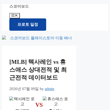
Skip
스코어보드
to
content
Menu
프로토 일정
[MLB] 텍사레인 vs 휴
스애스 상대전적 및 최
근전적 데이터보드
2026년 07월 09일
by
admin
VS