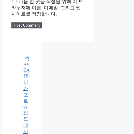
다음 번 댓글 작성을 위해 이 브
라우저에 이름, 이메일, 그리고 웹
사이트를 저장합니다.
[축
AS
EA
챔]
싱
가
포
르
vs
인
도
네
시