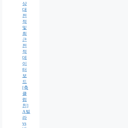
상
대
전
적
및
최
근
전
적
데
이
터
보
드
[축
클
럽
친]
A빌
라
vs