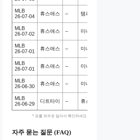
MLB
휴스애스
–
탬파레이
1-3
홈패
26-07-04
MLB
휴스애스
–
미네트윈
3-8
홈패
26-07-02
MLB
휴스애스
–
미네트윈
6-4
홈승
26-07-01
MLB
휴스애스
–
미네트윈
6-4
홈승
26-07-01
MLB
휴스애스
–
미네트윈
4-5
홈패
26-06-30
MLB
디트타이
–
휴스애스
5-7
홈패
26-06-29
* 표를 좌우로 밀어서 확인하세요.
자주 묻는 질문 (FAQ)