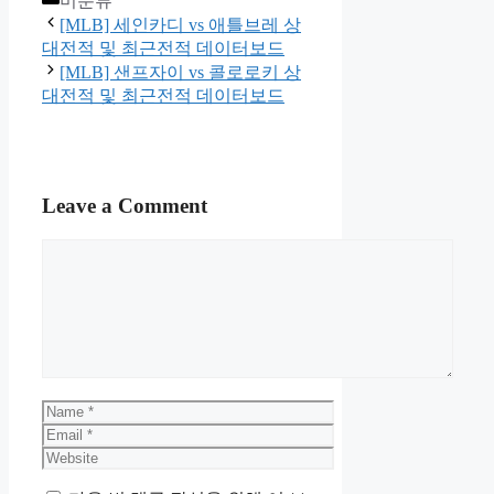
미분류
[MLB] 세인카디 vs 애틀브레 상
대전적 및 최근전적 데이터보드
[MLB] 샌프자이 vs 콜로로키 상
대전적 및 최근전적 데이터보드
Leave a Comment
Comment
Name
Email
Website