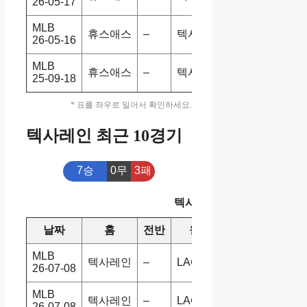
26-05-17
MLB
휴스애스
–
텍사레인
2-0
홈승
26-05-16
MLB
휴스애스
–
텍사레인
5-2
홈승
25-09-18
* 표를 좌우로 밀어서 확인하세요.
텍사레인 최근 10경기
7승
0무
3패
텍사레인 최근 10경기
날짜
홈
전반
원정
스코어
승/
MLB
텍사레인
–
LA에인절
8-3
홈
26-07-08
MLB
텍사레인
–
LA에인절
8-3
홈
26-07-08