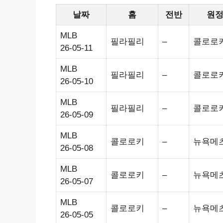
날짜
홈
전반
원
MLB
필라필리
–
콜로로
26-05-11
MLB
필라필리
–
콜로로
26-05-10
MLB
필라필리
–
콜로로
26-05-09
MLB
콜로로키
–
뉴욕메
26-05-08
MLB
콜로로키
–
뉴욕메
26-05-07
MLB
콜로로키
–
뉴욕메
26-05-05