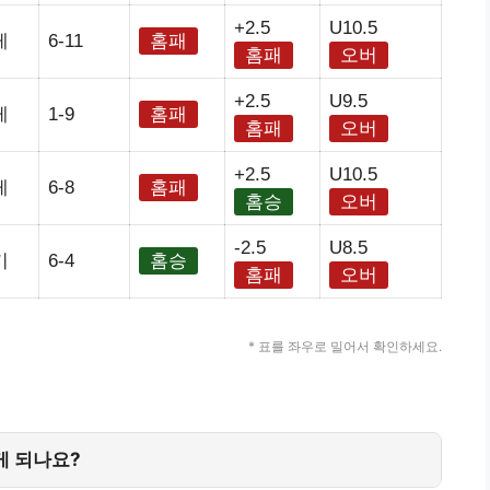
+2.5
U10.5
레
6-11
홈패
홈패
오버
+2.5
U9.5
레
1-9
홈패
홈패
오버
+2.5
U10.5
레
6-8
홈패
홈승
오버
-2.5
U8.5
키
6-4
홈승
홈패
오버
* 표를 좌우로 밀어서 확인하세요.
게 되나요?