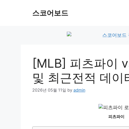
Skip
to
스코어보드
content
[MLB] 피츠파이
및 최근전적 데이
2026년 05월 11일
by
admin
피츠파이