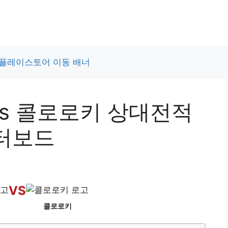
 vs 콜로로키 상대전적
터보드
VS
콜로로키