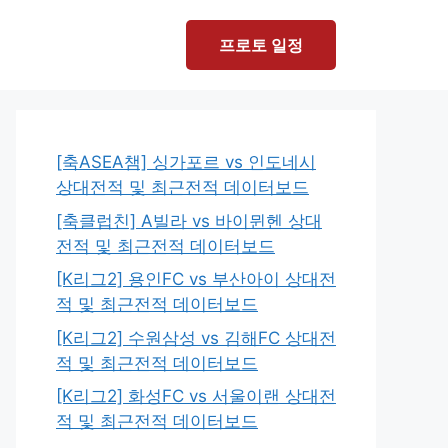
프로토 일정
[축ASEA챔] 싱가포르 vs 인도네시
상대전적 및 최근전적 데이터보드
[축클럽친] A빌라 vs 바이뮌헨 상대
전적 및 최근전적 데이터보드
[K리그2] 용인FC vs 부산아이 상대전
적 및 최근전적 데이터보드
[K리그2] 수원삼성 vs 김해FC 상대전
적 및 최근전적 데이터보드
[K리그2] 화성FC vs 서울이랜 상대전
적 및 최근전적 데이터보드