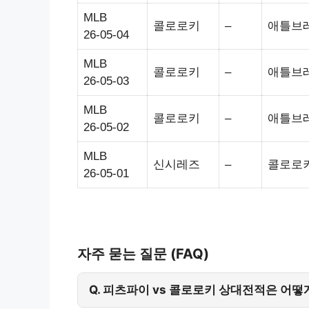
MLB
콜로로키
–
애틀브
26-05-04
MLB
콜로로키
–
애틀브
26-05-03
MLB
콜로로키
–
애틀브
26-05-02
MLB
신시레즈
–
콜로로
26-05-01
자주 묻는 질문 (FAQ)
Q. 피츠파이 vs 콜로로키 상대전적은 어떻