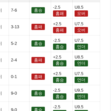
-2.5
U8.5
이
7-6
홈승
홈패
오버
+2.5
U7.5
이
3-13
홈패
홈패
오버
-2.5
U7.5
이
5-2
홈승
홈승
언더
+2.5
U8.5
이
2-4
홈패
홈승
언더
+2.5
U7.5
이
0-1
홈패
홈승
언더
-2.5
U9.5
이
9-0
홈승
홈승
언더
-2.5
U9.5
이
9-0
홈승