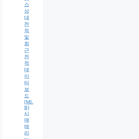
스
상
대
전
적
및
최
근
전
적
데
이
터
보
드
[ML
B]
시
애
매
리