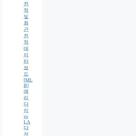
전
적
및
최
근
전
적
데
이
터
보
드
[ML
B]
애
리
다
이
vs
LA
다
저