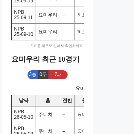
25-09-19
NPB
요미우리
–
히로카프
2-3
홈패
25-09-11
NPB
요미우리
–
히로카프
4-3
홈승
25-09-10
* 표를 좌우로 밀어서 확인하세요.
요미우리 최근 10경기
3승
0무
7패
요미우리 최근 10경기
날짜
홈
전반
원정
스코어
승/패
NPB
주니치
–
요미우리
4-9
홈패
26-05-10
NPB
주니치
–
요미우리
4-2
홈승
26-05-09