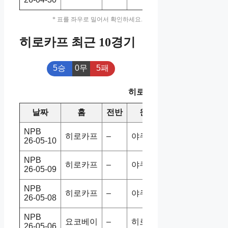
* 표를 좌우로 밀어서 확인하세요.
히로카프 최근 10경기
5승
0무
5패
히로카프 최근 10경기
날짜
홈
전반
원정
스코어
승/패
NPB
히로카프
–
야쿠르트
4-0
홈승
26-05-10
NPB
히로카프
–
야쿠르트
0-4
홈패
26-05-09
NPB
히로카프
–
야쿠르트
1-4
홈패
26-05-08
NPB
요코베이
–
히로카프
0-10
홈패
26-05-06