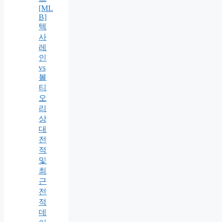
[ML
B]
텍
사
레
인
vs
볼
티
오
리
상
대
전
적
및
최
근
전
적
데