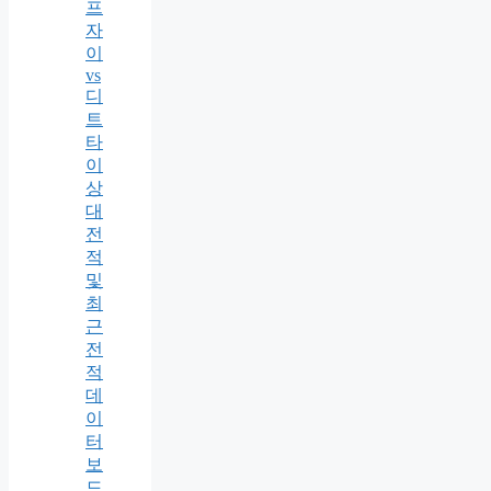
프
자
이
vs
디
트
타
이
상
대
전
적
및
최
근
전
적
데
이
터
보
드