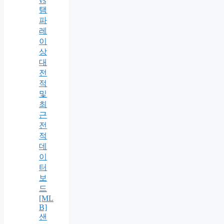
vs
탬
파
레
이
상
대
전
적
및
최
근
전
적
데
이
터
보
드
[ML
B]
샌