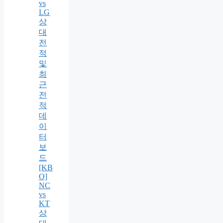
vs
LG
상
대
전
적
및
최
근
전
적
데
이
터
보
드
[KB
O]
NC
vs
KT
상