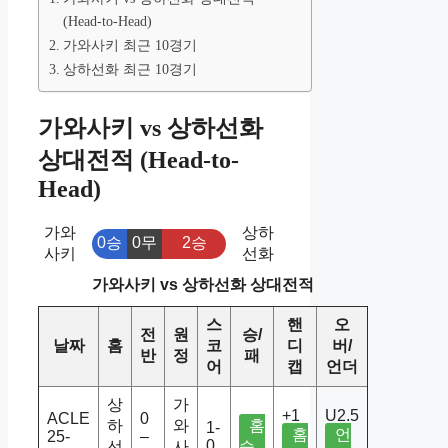
(Head-to-Head)
가와사키 최근 10경기
상하선화 최근 10경기
가와사키 vs 상하선화
상대전적 (Head-to-
Head)
가와
상하
0승
0무
2승
사키
선화
가와사키 vs 상하선화 상대전적
스
핸
오
전
원
승/
날짜
홈
코
디
버/
반
정
패
어
캡
언더
상
가
+1
U2.5
ACLE
0
하
와
홈
1-
홈
언
25-
–
0
선
사
승