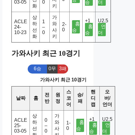
03-05
0
승
더
화
키
상
가
+1
U2.5
ACLE
1
하
와
홈
2-
홈
언
24-
–
0
선
사
승
10-23
0
승
더
화
키
가와사키 최근 10경기
6승
0무
3패
가와사키 최근 10경기
스
핸
오
전
원
승/
날짜
홈
코
디
버/
반
정
패
어
캡
언더
상
가
+1
U2.5
ACLE
0
하
와
홈
1-
홈
언
25-
–
0
선
사
승
03-05
0
승
더
화
키