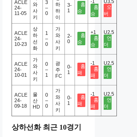
-1
U3.5
ACLE
3
와
하
홈
3-
홈
오
24-
–
1
사
하
승
11-05
0
승
버
키
이
상
가
+1
U2.5
ACLE
1
하
와
홈
2-
홈
언
24-
–
0
선
사
승
10-23
0
승
더
화
키
가
-1
U2.5
광
ACLE
0
와
홈
0-
홈
언
24-
–
주
1
사
패
10-01
1
패
더
FC
키
가
-1
U2.5
울
ACLE
0
와
홈
0-
홈
언
24-
–
산
1
사
패
09-18
0
패
더
HD
키
상하선화 최근 10경기