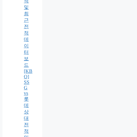
적
및
최
근
전
적
데
이
터
보
드
[KB
O]
SS
G
vs
롯
데
상
대
전
적