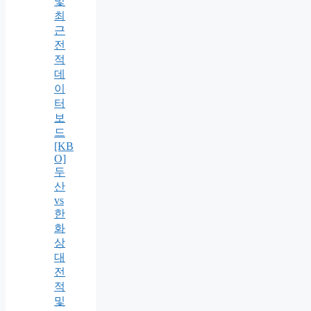
및
최
근
전
적
데
이
터
보
드
[KB
O]
두
산
vs
한
화
상
대
전
적
및