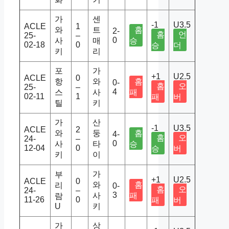
가
센
-1
U3.5
ACLE
1
와
트
홈
2-
홈
언
25-
–
0
사
매
승
02-18
0
승
더
키
리
포
가
+1
U2.5
ACLE
0
항
와
홈
0-
홈
오
25-
–
4
스
사
패
02-11
1
패
버
틸
키
가
산
-1
U3.5
ACLE
2
와
둥
홈
4-
홈
오
24-
–
0
사
타
승
12-04
0
승
버
키
이
가
부
+1
U2.5
ACLE
0
와
홈
리
0-
홈
오
24-
–
3
사
패
람
11-26
0
패
버
U
키
가
상