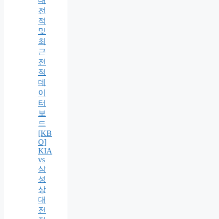
대
전
적
및
최
근
전
적
데
이
터
보
드
[KB
O]
KIA
vs
삼
성
상
대
전