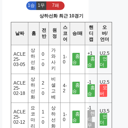
1승
1무
7패
상하선화 최근 10경기
스
핸
오
전
원
날짜
홈
코
승/패
디
버/
반
정
어
캡
언더
상
가
+1
U2.5
ACLE
0
하
와
홈
1-
홈
언
25-
–
0
선
사
승
03-05
0
승
더
화
키
상
비
-1
U2.5
ACLE
2
하
셀
홈
4-
홈
오
25-
–
2
선
고
승
02-18
0
승
버
화
베
요
상
-1
U3.5
ACLE
1
핸
코
하
홈
1-
언
25-
–
디
0
마
선
승
02-12
0
더
무
리
화