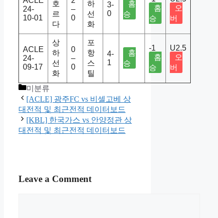
ACLE
2
호
하
홈
3-
홈
오
24-
–
0
르
선
승
10-01
0
승
버
다
화
상
포
-1
U2.5
ACLE
0
하
항
홈
4-
홈
오
24-
–
1
선
스
승
09-17
0
승
버
화
틸
Categories
미분류
[ACLE] 광주FC vs 비셀고베 상
대전적 및 최근전적 데이터보드
[KBL] 한국가스 vs 안양정관 상
대전적 및 최근전적 데이터보드
Leave a Comment
Comment