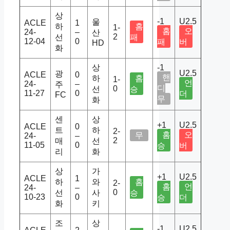
상
-1
U2.5
울
ACLE
1
하
홈
1-
홈
오
24-
–
산
2
선
패
12-04
0
패
버
HD
화
상
-1
U2.5
광
ACLE
0
핸
하
홈
1-
언
24-
–
주
디
0
선
승
11-27
0
더
FC
무
화
센
상
+1
U2.5
ACLE
0
트
하
2-
홈
오
무
24-
–
2
매
선
11-05
0
승
버
리
화
상
가
+1
U2.5
ACLE
1
하
와
홈
2-
홈
언
24-
–
0
선
사
승
10-23
0
승
더
화
키
조
상
-1
U2.5