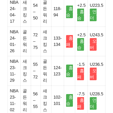
NBA
새
골
54
+2.5
U223.5
24-
크
든
118-
홈
–
홈
언
04-
킹
워
94
승
50
승
더
17
스
리
NBA
골
새
72
+2.5
U243.5
24-
든
크
133-
홈
–
홈
오
01-
워
킹
134
패
75
승
버
26
리
스
NBA
새
골
55
-1.5
U236.5
23-
크
든
124-
홈
–
홈
오
11-
킹
워
123
승
72
패
버
29
스
리
NBA
골
새
56
-7.5
U228.5
23-
든
크
102-
홈
–
홈
언
11-
워
킹
101
승
55
패
더
02
리
스