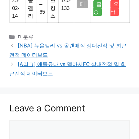
25-
올
크
140-
–
패
홈
오
02-
펠
킹
133
65
승
버
14
리
스
Categories
미분류
[NBA] 뉴올펠리 vs 올랜매직 상대전적 및 최근
전적 데이터보드
[A리그] 애들유나 vs 맥아서FC 상대전적 및 최
근전적 데이터보드
Leave a Comment
Comment