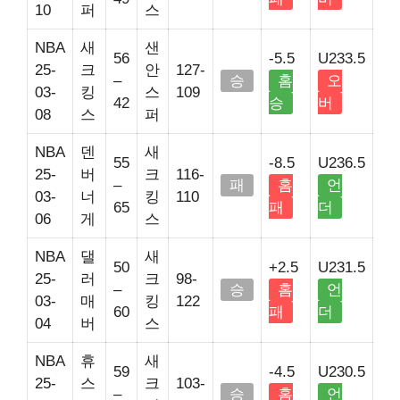
10
퍼
스
NBA
새
샌
56
-5.5
U233.5
25-
크
안
127-
–
승
홈
오
03-
킹
스
109
42
승
버
08
스
퍼
NBA
덴
새
55
-8.5
U236.5
25-
버
크
116-
–
패
홈
언
03-
너
킹
110
65
패
더
06
게
스
NBA
댈
새
50
+2.5
U231.5
25-
러
크
98-
–
승
홈
언
03-
매
킹
122
60
패
더
04
버
스
NBA
휴
새
59
-4.5
U230.5
25-
스
크
103-
–
승
홈
언