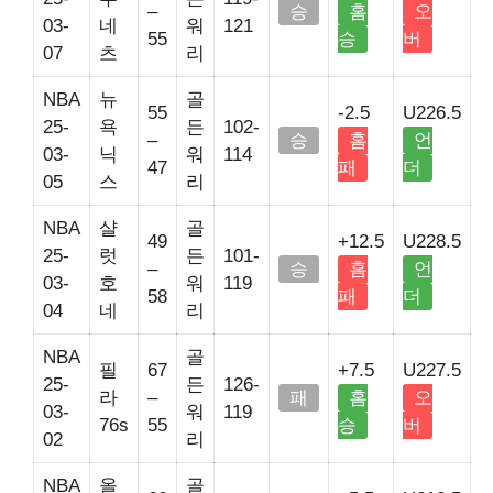
–
승
홈
오
03-
네
워
121
55
승
버
07
츠
리
NBA
뉴
골
55
-2.5
U226.5
25-
욕
든
102-
–
승
홈
언
03-
닉
워
114
47
패
더
05
스
리
NBA
샬
골
49
+12.5
U228.5
25-
럿
든
101-
–
승
홈
언
03-
호
워
119
58
패
더
04
네
리
NBA
골
필
67
+7.5
U227.5
25-
든
126-
라
–
패
홈
오
03-
워
119
76s
55
승
버
02
리
NBA
올
골