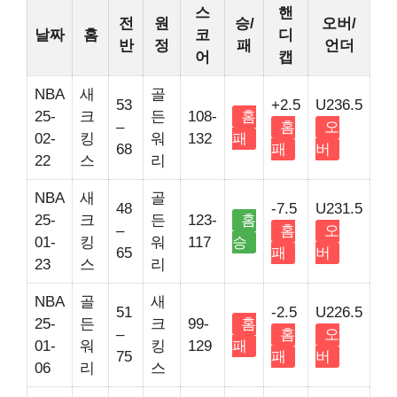
스
핸
전
원
승/
오버/
날짜
홈
코
디
반
정
패
언더
어
캡
NBA
새
골
53
+2.5
U236.5
25-
크
든
108-
홈
–
홈
오
02-
킹
워
132
패
68
패
버
22
스
리
NBA
새
골
48
-7.5
U231.5
25-
크
든
123-
홈
–
홈
오
01-
킹
워
117
승
65
패
버
23
스
리
NBA
골
새
51
-2.5
U226.5
25-
든
크
99-
홈
–
홈
오
01-
워
킹
129
패
75
패
버
06
리
스