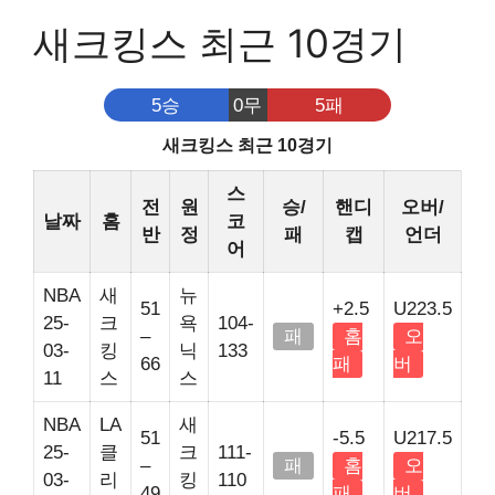
새크킹스 최근 10경기
5승
0무
5패
새크킹스 최근 10경기
스
전
원
승/
핸디
오버/
날짜
홈
코
반
정
패
캡
언더
어
NBA
새
뉴
51
+2.5
U223.5
25-
크
욕
104-
–
패
홈
오
03-
킹
닉
133
66
패
버
11
스
스
NBA
LA
새
51
-5.5
U217.5
25-
클
크
111-
–
패
홈
오
03-
리
킹
110
49
패
버