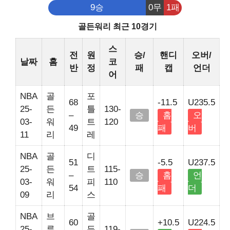
9승
0무
1패
골든워리 최근 10경기
스
전
원
승/
핸디
오버/
날짜
홈
코
반
정
패
캡
언더
어
NBA
골
포
68
-11.5
U235.5
25-
든
틀
130-
–
승
홈
오
03-
워
트
120
49
패
버
11
리
레
NBA
골
디
51
-5.5
U237.5
25-
든
트
115-
–
승
홈
언
03-
워
피
110
54
패
더
09
리
스
NBA
브
골
60
+10.5
U224.5
25-
루
든
119-