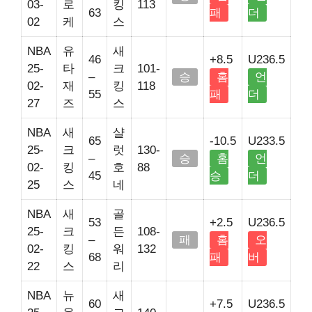
03-
로
킹
113
63
패
더
02
케
스
NBA
유
새
46
+8.5
U236.5
25-
타
크
101-
–
승
홈
언
02-
재
킹
118
55
패
더
27
즈
스
NBA
새
샬
65
-10.5
U233.5
25-
크
럿
130-
–
승
홈
언
02-
킹
호
88
45
승
더
25
스
네
NBA
새
골
53
+2.5
U236.5
25-
크
든
108-
–
패
홈
오
02-
킹
워
132
68
패
버
22
스
리
NBA
뉴
새
60
+7.5
U236.5