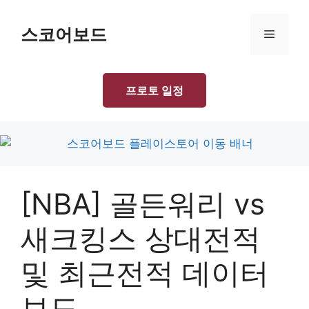
Skip
to
스코어보드
Menu
content
프로토 일정
[NBA] 골든워리 vs
새크킹스 상대전적
및 최근전적 데이터
보드