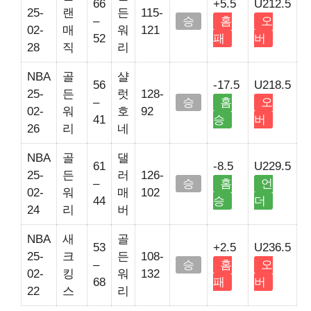
66
+5.5
U212.5
25-
랜
든
115-
–
승
홈
오
02-
매
워
121
52
패
버
28
직
리
NBA
골
샬
56
-17.5
U218.5
25-
든
럿
128-
–
승
홈
오
02-
워
호
92
41
승
버
26
리
네
NBA
골
댈
61
-8.5
U229.5
25-
든
러
126-
–
승
홈
언
02-
워
매
102
44
승
더
24
리
버
NBA
새
골
53
+2.5
U236.5
25-
크
든
108-
–
승
홈
오
02-
킹
워
132
68
패
버
22
스
리