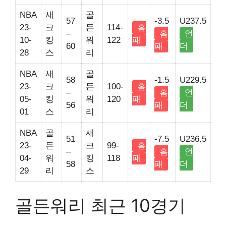
NBA
새
골
57
-3.5
U237.5
23-
크
든
114-
홈
–
홈
언
10-
킹
워
122
패
60
패
더
28
스
리
NBA
새
골
58
-1.5
U229.5
23-
크
든
100-
홈
–
홈
언
05-
킹
워
120
패
56
패
더
01
스
리
NBA
골
새
51
-7.5
U236.5
23-
든
크
99-
홈
–
홈
언
04-
워
킹
118
패
58
패
더
29
리
스
골든워리 최근 10경기