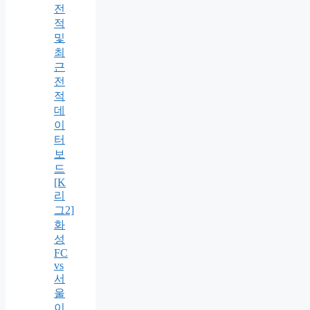
전
적
및
최
근
전
적
데
이
터
보
드
[K
리
그2]
화
성
FC
vs
서
울
이