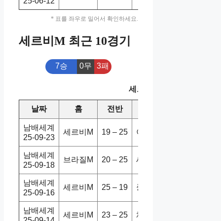
25-06-12
* 표를 좌우로 밀어서 확인하세요.
세르비M 최근 10경기
7승
0무
3패
세르비M 최근 10경기
날짜
홈
전반
원정
스코어
승
남배세계
세르비M
19 – 25
이란M
2-3
홈
25-09-23
남배세계
브라질M
20 – 25
세르비M
0-3
홈
25-09-18
남배세계
세르비M
25 – 19
중국M
3-0
홈
25-09-16
남배세계
세르비M
23 – 25
체코M
0-3
홈
25-09-14