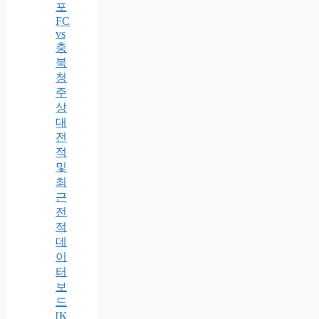
포
FC
vs
충
북
청
주
상
대
전
적
및
최
근
전
적
데
이
터
보
드
[K