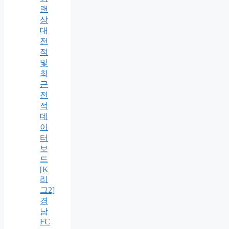
랜
상
대
전
적
및
최
근
전
적
데
이
터
보
드
[K
리
그2]
경
남
FC