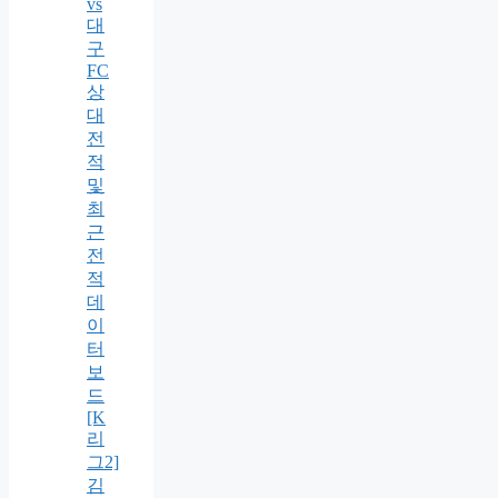
vs
대
구
FC
상
대
전
적
및
최
근
전
적
데
이
터
보
드
[K
리
그2]
김