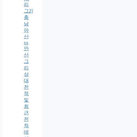
리
그2]
충
남
아
산
vs
안
산
그
리
상
대
전
적
및
최
근
전
적
데