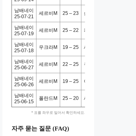
남배네이
세르비M
25 – 23
슬로베M
2-3
홈
25-07-21
남배네이
세르비M
25 – 22
캐나다M
3-1
홈
25-07-19
남배네이
우크라M
19 – 25
세르비M
0-3
홈
25-07-18
남배네이
세르비M
22 – 25
쿠바M
1-3
홈
25-06-27
남배네이
세르비M
19 – 25
이란M
1-3
홈
25-06-26
남배네이
폴란드M
25 – 20
세르비M
3-0
홈
25-06-15
* 표를 좌우로 밀어서 확인하세요.
자주 묻는 질문 (FAQ)