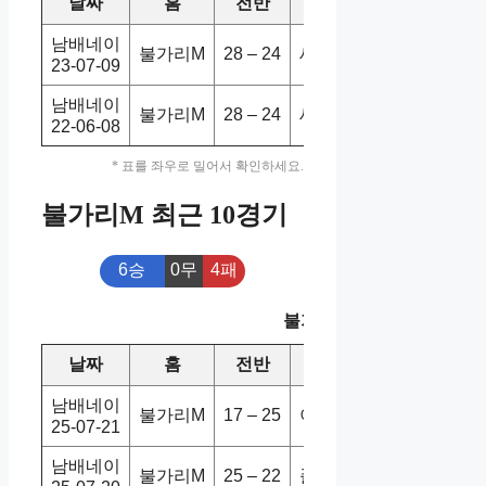
날짜
홈
전반
원정
스코어
승
남배네이
불가리M
28 – 24
세르비M
0-3
홈
23-07-09
남배네이
불가리M
28 – 24
세르비M
1-3
홈
22-06-08
* 표를 좌우로 밀어서 확인하세요.
불가리M 최근 10경기
6승
0무
4패
불가리M 최근 10경기
날짜
홈
전반
원정
스코어
승
남배네이
불가리M
17 – 25
이란M
0-3
홈
25-07-21
남배네이
불가리M
25 – 22
폴란드M
3-2
홈