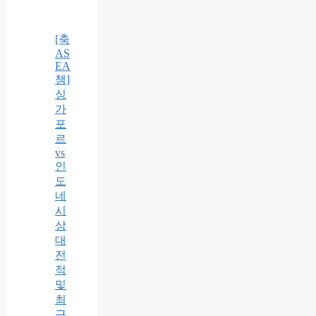
[축
AS
EA
챔]
싱
가
포
르
vs
인
도
네
시
상
대
전
적
및
최
근