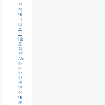
전
적
데
이
터
보
드
[축
클
럽
친]
A빌
라
vs
바
이
뮌
헨
상
대
전