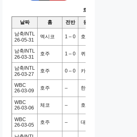
호주 최근 10경기
날짜
홈
전반
원정
스코어
승/패
남축INTL
멕시코
1 – 0
호주
1-0
홈승
26-05-31
남축INTL
호주
1 – 0
퀴라소
5-1
홈승
26-03-31
남축INTL
호주
0 – 0
카메룬
1-0
홈승
26-03-27
WBC
호주
–
한국
2-7
홈패
26-03-09
WBC
체코
–
호주
1-5
홈패
26-03-06
WBC
호주
–
대만
3-0
홈승
26-03-05
남축INTL