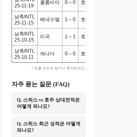
콜롬비아
0 – 0
호주
3-0
홈승
25-11-19
남축INTL
베네수엘
1 – 0
호주
1-0
홈승
25-11-15
남축INTL
미국
1 – 1
호주
2-1
홈승
25-10-15
남축INTL
캐나다
0 – 0
호주
0-1
홈패
25-10-11
* 표를 좌우로 밀어서 확인하세요.
자주 묻는 질문 (FAQ)
Q. 스위스 vs 호주 상대전적은
어떻게 되나요?
Q. 스위스 최근 성적은 어떻게
되나요?