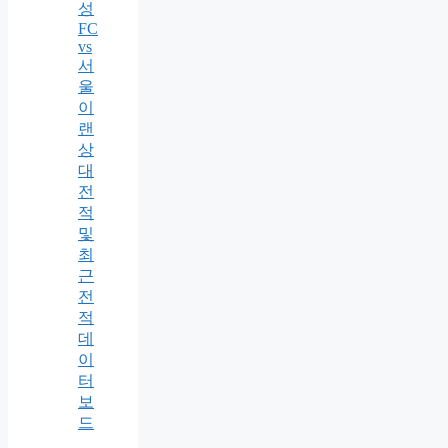
성
FC
vs
서
울
이
랜
상
대
전
적
및
최
근
전
적
데
이
터
보
드