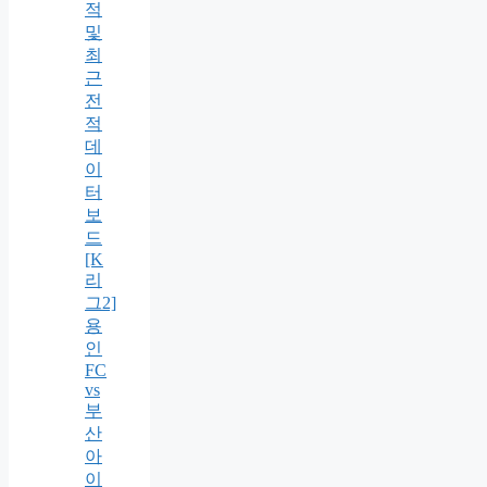
적
및
최
근
전
적
데
이
터
보
드
[K
리
그2]
용
인
FC
vs
부
산
아
이