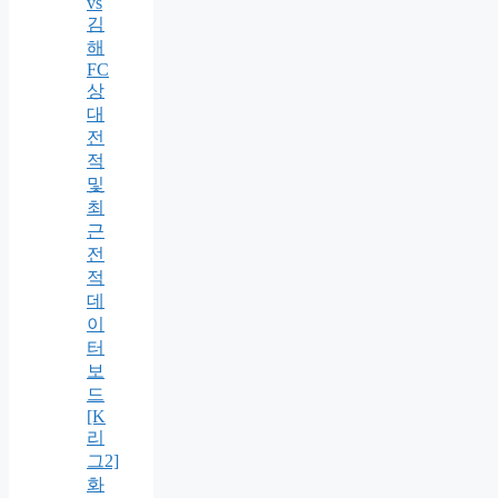
vs
김
해
FC
상
대
전
적
및
최
근
전
적
데
이
터
보
드
[K
리
그2]
화