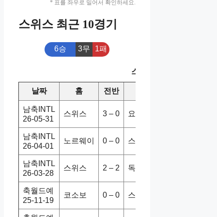
* 표를 좌우로 밀어서 확인하세요.
스위스 최근 10경기
6승
3무
1패
스위스 최근 10경기
날짜
홈
전반
원정
스코어
승/
남축INTL
스위스
3 – 0
요르단
4-1
홈
26-05-31
남축INTL
노르웨이
0 – 0
스위스
0-0
무
26-04-01
남축INTL
스위스
2 – 2
독일
3-4
홈
26-03-28
축월드예
코소보
0 – 0
스위스
1-1
무
25-11-19