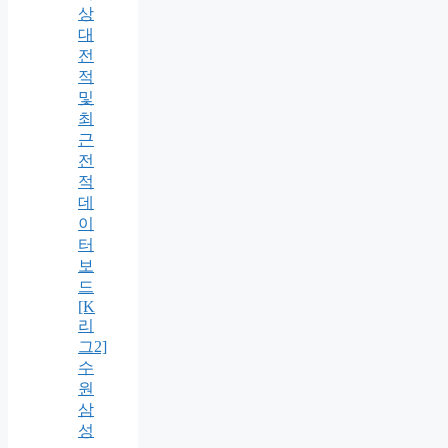
상
대
전
적
및
최
근
전
적
데
이
터
보
드
[K
리
그2]
수
원
삼
성