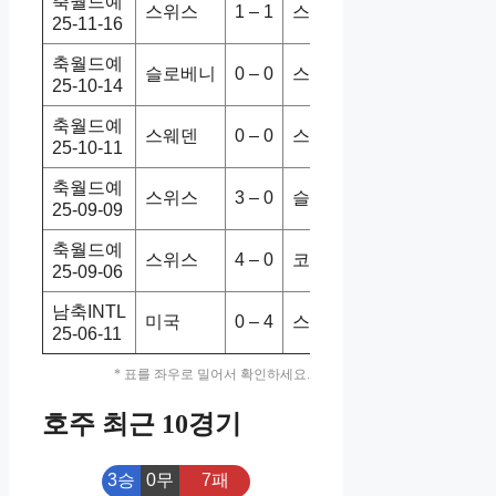
축월드예
스위스
1 – 1
스웨덴
4-1
홈
25-11-16
축월드예
슬로베니
0 – 0
스위스
0-0
무
25-10-14
축월드예
스웨덴
0 – 0
스위스
0-2
홈
25-10-11
축월드예
스위스
3 – 0
슬로베니
3-0
홈
25-09-09
축월드예
스위스
4 – 0
코소보
4-0
홈
25-09-06
남축INTL
미국
0 – 4
스위스
0-4
홈
25-06-11
* 표를 좌우로 밀어서 확인하세요.
호주 최근 10경기
3승
0무
7패