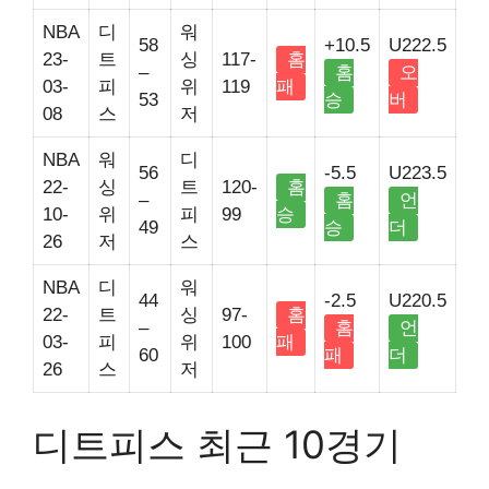
NBA
디
워
58
+10.5
U222.5
23-
트
싱
117-
홈
–
홈
오
03-
피
위
119
패
53
승
버
08
스
저
NBA
워
디
56
-5.5
U223.5
22-
싱
트
120-
홈
–
홈
언
10-
위
피
99
승
49
승
더
26
저
스
NBA
디
워
44
-2.5
U220.5
22-
트
싱
97-
홈
–
홈
언
03-
피
위
100
패
60
패
더
26
스
저
디트피스 최근 10경기