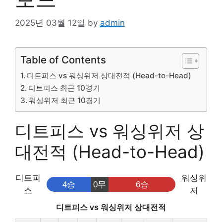
2025년 03월 12일
by
admin
Table of Contents
디트피스 vs 워싱위저 상대전적 (Head-to-Head)
디트피스 최근 10경기
워싱위저 최근 10경기
디트피스 vs 워싱위저 상
대전적 (Head-to-Head)
디트피
워싱위
4승
0무
6승
스
저
디트피스 vs 워싱위저 상대전적