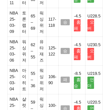
11
터
저
NBA
토
워
65
-4.5
U228.5
25-
론
싱
117-
–
승
홈
오
03-
랩
위
118
69
패
버
09
터
저
NBA
워
유
62
-4.5
U230.5
25-
싱
타
125-
–
승
홈
오
03-
위
재
122
55
패
버
06
저
즈
NBA
마
워
55
-8.5
U219.5
25-
이
싱
106-
–
패
홈
언
03-
히
위
90
36
승
더
04
트
저
NBA
샬
워
59
-4.5
U220.5
25-
럿
싱
100-
–
승
홈
언