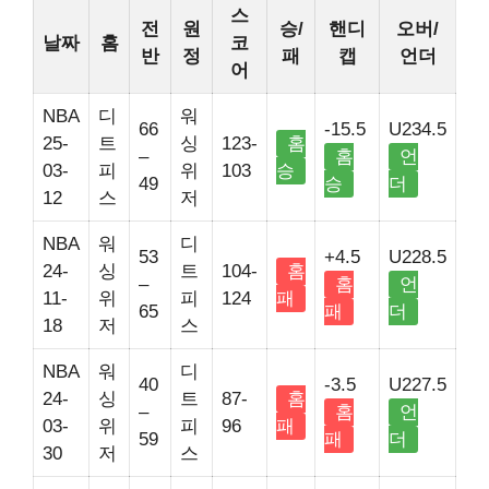
스
전
원
승/
핸디
오버/
날짜
홈
코
반
정
패
캡
언더
어
NBA
디
워
66
-15.5
U234.5
25-
트
싱
123-
홈
–
홈
언
03-
피
위
103
승
49
승
더
12
스
저
NBA
워
디
53
+4.5
U228.5
24-
싱
트
104-
홈
–
홈
언
11-
위
피
124
패
65
패
더
18
저
스
NBA
워
디
40
-3.5
U227.5
24-
싱
트
87-
홈
–
홈
언
03-
위
피
96
패
59
패
더
30
저
스