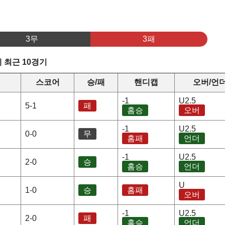
3무
3패
 최근 10경기
스코어
승/패
핸디캡
오버/언
-1
U2.5
5-1
패
홈승
오버
-1
U2.5
0-0
무
홈패
언더
-1
U2.5
2-0
승
홈승
언더
U
1-0
승
홈패
오버
-1
U2.5
2-0
패
홈승
언더