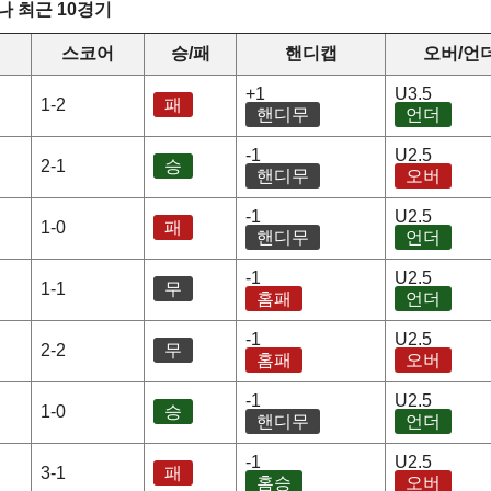
 최근 10경기
스코어
승/패
핸디캡
오버/언
+1
U3.5
1-2
패
핸디무
언더
-1
U2.5
2-1
승
핸디무
오버
-1
U2.5
1-0
패
핸디무
언더
-1
U2.5
1-1
무
홈패
언더
-1
U2.5
2-2
무
홈패
오버
-1
U2.5
1-0
승
핸디무
언더
-1
U2.5
3-1
패
홈승
오버