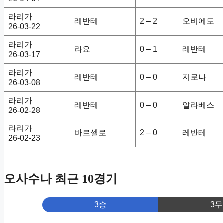
라리가
레반테
2 – 2
오비에도
26-03-22
라리가
라요
0 – 1
레반테
26-03-17
라리가
레반테
0 – 0
지로나
26-03-08
라리가
레반테
0 – 0
알라베스
26-02-28
라리가
바르셀로
2 – 0
레반테
26-02-23
오사수나 최근 10경기
3승
3무