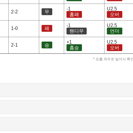
-1
U2.5
2-2
무
홈패
오버
-1
U2.5
1-0
패
핸디무
언더
+1
U2.5
2-1
승
홈승
오버
* 표를 좌우로 밀어서 확