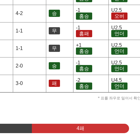
-1
U2.5
4-2
승
홈승
오버
-1
U2.5
1-1
무
홈패
언더
+1
U2.5
1-1
무
홈승
언더
-1
U2.5
2-0
승
홈승
언더
-2
U4.5
3-0
패
홈승
언더
* 표를 좌우로 밀어서 확
4패