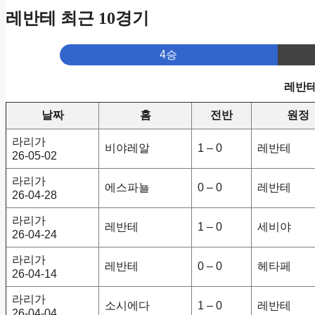
레반테 최근 10경기
4승
레반테
날짜
홈
전반
원정
라리가
비야레알
1 – 0
레반테
26-05-02
라리가
에스파뇰
0 – 0
레반테
26-04-28
라리가
레반테
1 – 0
세비야
26-04-24
라리가
레반테
0 – 0
헤타페
26-04-14
라리가
소시에다
1 – 0
레반테
26-04-04