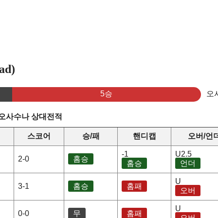
ad)
5승
오
 오사수나 상대전적
스코어
승/패
핸디캡
오버/언
-1
U2.5
2-0
홈승
홈승
언더
U
3-1
홈승
홈패
오버
U
0-0
무
홈패
오버