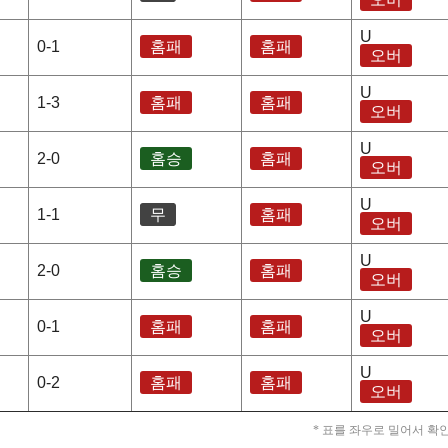
U
0-1
홈패
홈패
오버
U
1-3
홈패
홈패
오버
U
2-0
홈승
홈패
오버
U
1-1
무
홈패
오버
U
2-0
홈승
홈패
오버
U
0-1
홈패
홈패
오버
U
0-2
홈패
홈패
오버
* 표를 좌우로 밀어서 확