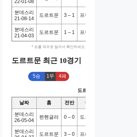
22-01-08
분데스리
도르트문
3 – 1
프랑크푸
5-2
홈
21-08-14
분데스리
도르트문
1 – 1
프랑크푸
1-2
홈
21-04-03
* 표를 좌우로 밀어서 확인하세요.
도르트문 최근 10경기
5승
1무
4패
도르트문 최근 10경기
날짜
홈
전반
원정
스코어
승/패
분데스리
묀헨글라
0 – 0
도르트문
1-0
패
26-05-04
분데스리
도르트문
3 – 0
프라이부
4-0
승