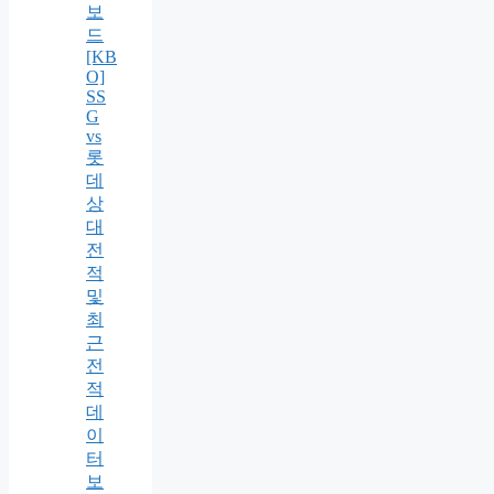
보
드
[KB
O]
SS
G
vs
롯
데
상
대
전
적
및
최
근
전
적
데
이
터
보