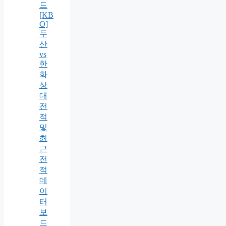
드
[KB
O]
두
산
vs
한
화
상
대
전
적
및
최
근
전
적
데
이
터
보
드