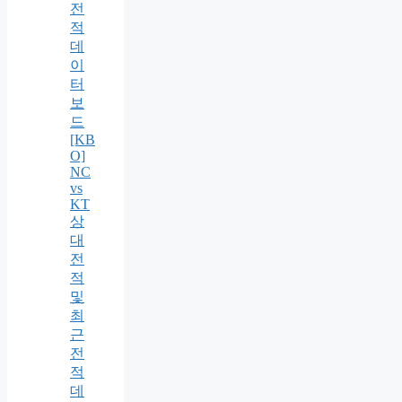
전
적
데
이
터
보
드
[KB
O]
NC
vs
KT
상
대
전
적
및
최
근
전
적
데