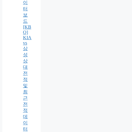
이
터
보
드
[KB
O]
KIA
vs
삼
성
상
대
전
적
및
최
근
전
적
데
이
터