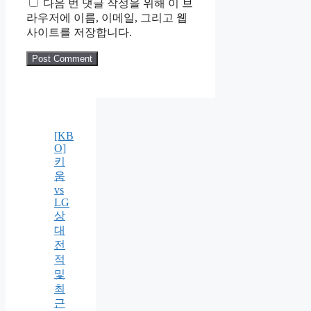
다음 번 댓글 작성을 위해 이 브
라우저에 이름, 이메일, 그리고 웹
사이트를 저장합니다.
[KB
O]
키
움
vs
LG
상
대
전
적
및
최
근