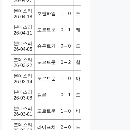
26-04-27
분데스리
호펜하임
1 – 0
도르트문
2-1
패
26-04-18
분데스리
도르트문
0 – 1
레버쿠젠
0-1
패
26-04-11
분데스리
슈투트가
0 – 0
도르트문
0-2
승
26-04-05
분데스리
도르트문
0 – 2
함부르크
3-2
승
26-03-22
분데스리
도르트문
1 – 0
아우크스
2-0
승
26-03-14
분데스리
쾰른
0 – 1
도르트문
1-2
승
26-03-08
분데스리
도르트문
1 – 0
바이뮌헨
2-3
패
26-03-01
분데스리
라이프치
2 – 0
도르트문
2-2
무