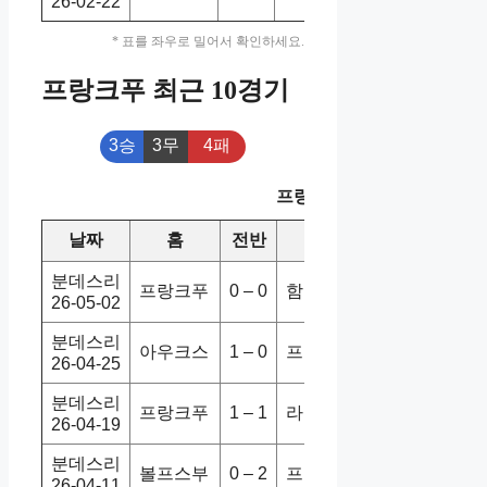
26-02-22
* 표를 좌우로 밀어서 확인하세요.
프랑크푸 최근 10경기
3승
3무
4패
프랑크푸 최근 10경기
날짜
홈
전반
원정
스코어
승/패
분데스리
프랑크푸
0 – 0
함부르크
1-2
패
26-05-02
분데스리
아우크스
1 – 0
프랑크푸
1-1
무
26-04-25
분데스리
프랑크푸
1 – 1
라이프치
1-3
패
26-04-19
분데스리
볼프스부
0 – 2
프랑크푸
1-2
승
26-04-11